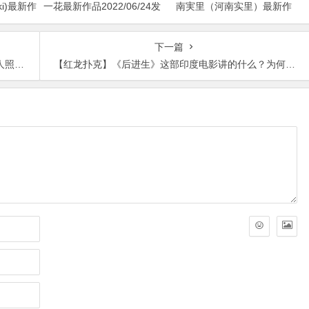
uki)最新作
一花最新作品2022/06/24发
南実里（河南实里）最新作
布！
品2021-08-26发布！
下一篇
扒！
【红龙扑克】《后进生》这部印度电影讲的什么？为何那么那火？