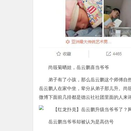
尚筱菊晒娃，岳云鹏喜当爷爷
弟子有了小孩，那么岳云鹏这个师傅自
岳云鹏人在家中坐，辈分从弟子那儿升。尚
微博下面前几排都是德云社社团里面的人来
岳云鹏当爷爷却被认为是高仿号