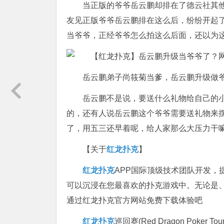
当正版的爷爷岳云鹏却排在了德云社其
友见正版爷爷岳云鹏排在这么后，纷纷开起
当爷爷，正经爷爷怎么拍这么后面，还以为
岳云鹏弟子尚筱菊当爹，岳云鹏升级做
岳云鹏不是说，要送什么礼物给自己的
的，还有人说岳云鹏这个爷爷需要送礼物来
了，用五三还早着呢，给人家那么大压力干
【关于
红龙扑克
】
红龙扑克
APP国际顶级技术团队开发，
可以沉浸在您最喜欢的扑克游戏中。无论是
通过红龙扑克官方网站免费下载体验吧
红龙扑克
巡回赛​(Red Dragon Po