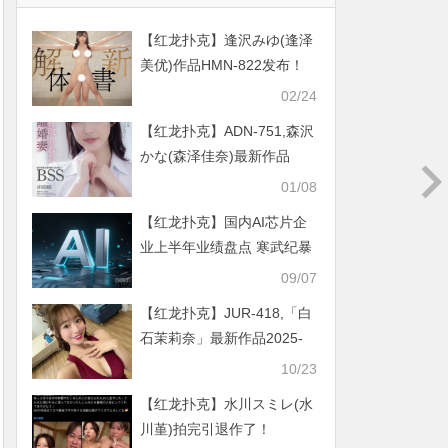
【红龙扑克】逢沢みゆ(逢泽
美优)作品HMN-822发布！
发售解体新书！她自爆得了
02/24
职业病！
【红龙扑克】ADN-751,森沢
かな(森泽佳奈)最新作品
2026/02/02发布！
01/08
【红龙扑克】国内AI芯片企
业上半年业绩盘点 寒武纪暴
增4347.82%！
09/07
【红龙扑克】JUR-418,「白
石茉莉奈」最新作品2025-
10-09发布！
10/23
【红龙扑克】水川スミレ(水
川堇)拍完引退作了！