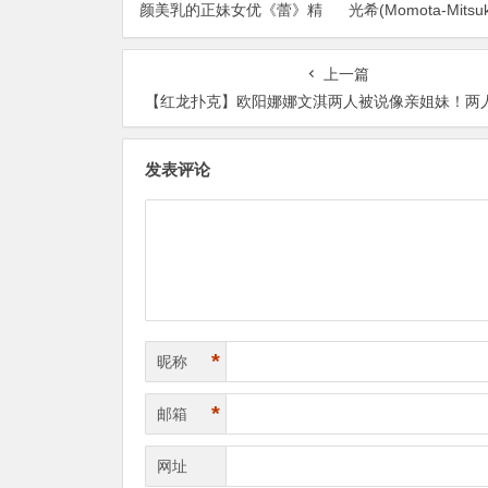
颜美乳的正妹女优《蕾》精
光希(Momota-Mits
选作品介绍……
品2024/01/02发布！
上一篇
【红龙扑克】欧阳娜娜文淇两人被说像亲姐妹！两人照片被
发表评论
*
昵称
*
邮箱
网址