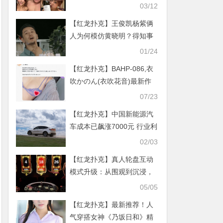
03/12
【红龙扑克】王俊凯杨紫俩
人为何模仿黄晓明？得知事
情经过都笑疯了！
01/24
【红龙扑克】BAHP-086,衣
吹かのん(衣吹花音)最新作
品2021年9月7日发布！
07/23
【红龙扑克】中国新能源汽
车成本已飙涨7000元 行业利
润或压缩5%
02/03
【红龙扑克】真人轮盘互动
模式升级：从围观到沉浸，
技术如何重塑经典？
05/05
【红龙扑克】最新推荐！人
气穿搭女神《乃坂日和》精