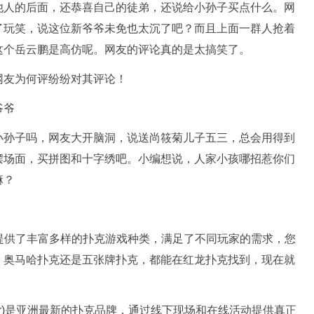
他人的后面，还恭喜自己的徒弟，还说给小孙子买点什么。网
了玩笑，说这位新爷爷未免也太沉了吧？而且上面一群人抢着
这个岳云鹏是高仿呢。网友的评论真的是太搞笑了。
爷爷
小孙子吗，网友大开脑洞，说送尚筱菊儿子五三，总会用得到
摆场面，买拼图和十字绣吧。小编想说，人家小孩哪招惹你们
嘛？
提供了丰富多样的扑克游戏种类，满足了不同玩家的需求，您
、奥马哈扑克还是五张牌扑克，都能在红龙扑克找到，现在就
ker Tour)是亚洲最新的扑克品牌，通过线下现场和在线活动提供真正