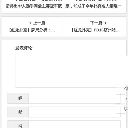
后得出华人选手问鼎主赛冠军概
票，却成了今年扑克名人堂唯一
率仅3%
的入选者
上一篇
下一篇
【红龙扑克】牌局分析：BxB价值可以很薄很薄
【红龙扑克】PD16济州站 | 二阶段早鸟开跑！主赛选拔赛现已开始，2月15等你创造荣耀
文
发表评论
章
导
航
昵
*
称
邮
*
箱
网