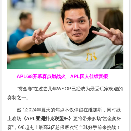
APL
6/8开幕赛点燃战火 APL国人佳绩喜报
“赏金赛”在过去几年WSOP已经成为最受玩家欢迎的
赛制之一。
然而2024年夏天的焦点不仅停留在维加斯，同时线
上赛场
《APL亚洲扑克联盟杯》
更将带来多场“赏金奖杯
赛”，6/8起史上最高
2亿
总保底欢迎全球好手前来挑战！