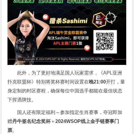
此外，为了更好地满足国人玩家需求，《APL亚洲
扑克联盟杯》特别将奖杯赛时间设置在
晚21:00
开打，量
身定制的时区赛程，确保每位中国选手都能在最佳状态
下挥洒牌技。
国人还有限定福利～参加指定生肖赛事，夺冠即加
赠
丹牛签名纪念奖杯
＋
2024WSOP线上金手链赛事门
票
。