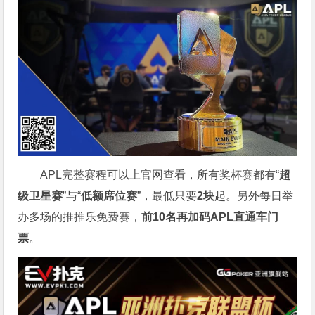
APL完整赛程可以上官网查看，所有奖杯赛都有“
超
级卫星赛
”与“
低额席位赛
”，最低只要
2块
起。另外每日举
办多场的推推乐免费赛，
前10名再加码APL直通车门
票
。