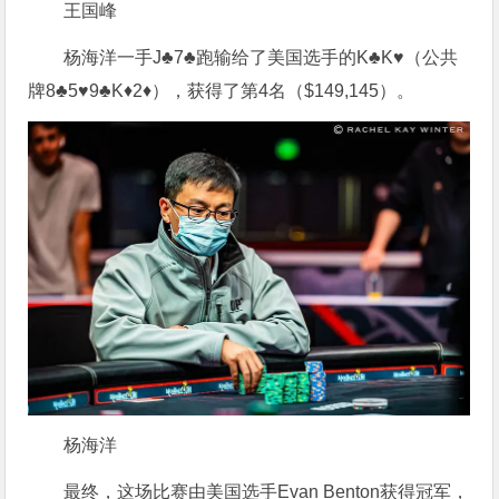
王国峰
杨海洋一手J♣7♣跑输给了美国选手的K♣K♥（公共
牌8♣5♥9♣K♦2♦），获得了第4名（$149,145）。
杨海洋
最终，这场比赛由美国选手Evan Benton获得冠军，