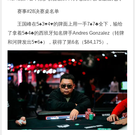
赛事#28决赛桌名单
王国峰在5♠3♥4♥的牌面上用一手7♠7♣全下，输给
了拿着5♣4♣的西班牙知名牌手Andres Gonzalez（转牌
和河牌发出5♥6♠），获得了第6名（$84,175）。