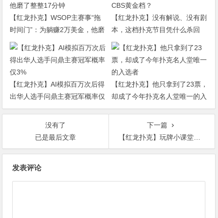
【红龙扑克】WSOP主赛事“拖
【红龙扑克】没有解说、没有剧
时间门”：为躺赚2万美金，他磨
本，这档扑克节目凭什么杀回
了整整17分钟
CBS黄金档？
【红龙扑克】AI模拟百万次后得
【红龙扑克】他只拿到了23票，
出华人选手问鼎主赛冠军概率仅
却成了今年扑克名人堂唯一的入
3%
选者
没有了
下一篇
已是最后文章
【红龙扑克】玩牌小课堂｜打牌的制胜秘诀！学会如何读牌与读人！
文
发表评论
章
导
航