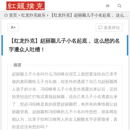
首页
红龙扑克娱乐
【红龙扑克】赵丽颖儿子小名起底， 这么想的名字遭众人吐槽！
A+
发表评论
【红龙扑克】赵丽颖儿子小名起底， 这么想的名
字遭众人吐槽！
摘要
赵丽颖儿子小名叫什么冯绍峰在综艺上面想要送给自己亲手
做的麦田圈给儿子当礼物，却意外的透露了自己与赵丽颖两
人孩子的小名。冯绍峰将儿子小名意外透露出来以后，还担
惊受怕连忙打电话禀报赵丽颖，说自己将儿子小名透露出来
了，想必冯绍峰是真的很爱赵丽颖吧，将所有的事情都让赵
丽颖管着。赵丽颖和冯绍峰的儿子小名叫作想想，很多网友
都认为，比章子怡和汪峰两人的女儿醒醒名字还要随便，真
的是还没有想好吗？