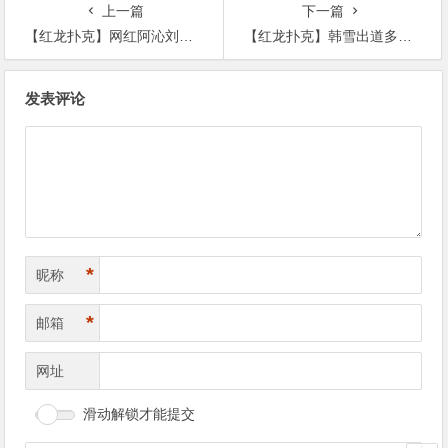
上一篇
下一篇
【红龙扑克】网红阿沁刘阳分手, 起底两人个人资料及劈腿事件始末
【红龙扑克】韩雪出道多年不温不火为何却让那么多人喜欢！原来是有这样的原因!
文
发表评论
章
导
航
*
昵称
*
邮箱
网址
滑动解锁才能提交