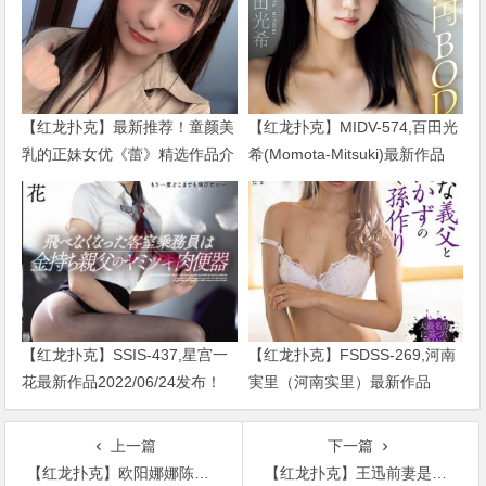
【红龙扑克】最新推荐！童颜美
【红龙扑克】MIDV-574,百田光
乳的正妹女优《蕾》精选作品介
希(Momota-Mitsuki)最新作品
绍……
2024/01/02发布！
【红龙扑克】SSIS-437,星宫一
【红龙扑克】FSDSS-269,河南
花最新作品2022/06/24发布！
実里（河南实里）最新作品
2021-08-26发布！
上一篇
下一篇
【红龙扑克】欧阳娜娜陈飞宇谈过吗？两人关系究竟如何？
【红龙扑克】王迅前妻是谁? 前妻魏臻照片流出被曝患癌去世?