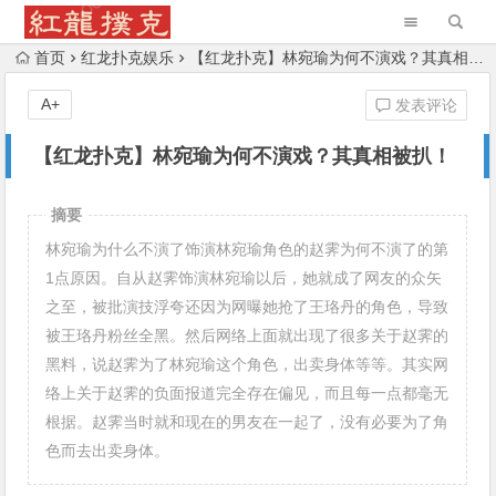
首页
红龙扑克娱乐
【红龙扑克】林宛瑜为何不演戏？其真相被扒！
A+
发表评论
【红龙扑克】林宛瑜为何不演戏？其真相被扒！
摘要
林宛瑜为什么不演了饰演林宛瑜角色的赵霁为何不演了的第
1点原因。自从赵霁饰演林宛瑜以后，她就成了网友的众矢
之至，被批演技浮夸还因为网曝她抢了王珞丹的角色，导致
被王珞丹粉丝全黑。然后网络上面就出现了很多关于赵霁的
黑料，说赵霁为了林宛瑜这个角色，出卖身体等等。其实网
络上关于赵霁的负面报道完全存在偏见，而且每一点都毫无
根据。赵霁当时就和现在的男友在一起了，没有必要为了角
色而去出卖身体。