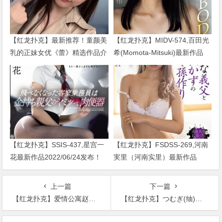
【红龙扑克】最新推荐！童颜美
【红龙扑克】MIDV-574,百田光
乳的正妹女优《蕾》精选作品介
希(Momota-Mitsuki)最新作品
绍……
2024/01/02发布！
【红龙扑克】SSIS-437,星宫一
【红龙扑克】FSDSS-269,河南
花最新作品2022/06/24发布！
実里（河南实里）最新作品
2021-08-26发布！
上一篇
下一篇
【红龙扑克】爱情公寓赵霁男朋友被扒！ 两人如今怎么样？
【红龙扑克】つむぎ(䌷)出道作品MIFD-576发布！和老师乱搞要被开除了⋯这位G奶美少女口罩下的真面目是？
文