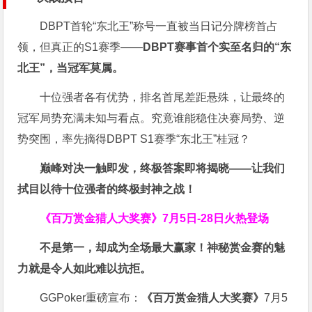
DBPT首轮“东北王”称号一直被当日记分牌榜首占
领，但真正的S1赛季——
DBPT赛事首个实至名归的“东
北王”，当冠军莫属。
十位强者各有优势，排名首尾差距悬殊，让最终的
冠军局势充满未知与看点。究竟谁能稳住决赛局势、逆
势突围，率先摘得DBPT S1赛季“东北王”桂冠？
巅峰对决一触即发，终极答案即将揭晓——让我们
拭目以待十位强者的终极封神之战！
《百万赏金猎人大奖赛》
7月5日-28日火热登场
不是第一，却成为全场最大赢家！神秘赏金赛的魅
力就是令人如此难以抗拒。
GGPoker重磅宣布：
《百万赏金猎人大奖赛》
7月5