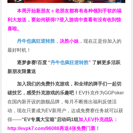
本周开始新朋友＋老朋友都将有各种领到手软的福
利大放送，要如何获得!?登入游戏中查看有没有收到惊
喜啦。
丹牛也疯狂逆转胜
，
决胜小妹
，现在正是你加入的
最好时机！
逐梦参赛!百度 “
丹牛也疯狂逆转胜
”
了解更多
活跃
新朋友限量送
加入我们的免费扑克游戏，和全球的牌手们一起切
磋技艺，感受扑克游戏的乐趣吧！
EV扑克作为GGPoker
在国内新开设的旗舰品牌，每月不断推出福利反馈活
动，现在只要成为EV新用户，达成免费赛任务就可以获
得——
“EV专属大宝箱”启动码1组
加入EV扑克战队：
http://evpk7.com/96088
再送4张免费门票！