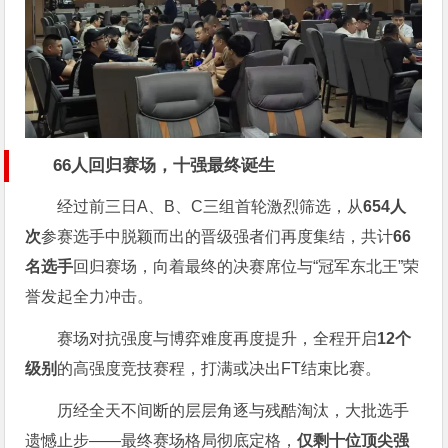
66人回归赛场，十强最终诞生
经过前三日A、B、C三组首轮激烈筛选，从
654人
次
参赛选手中脱颖而出的晋级强者们再度集结，共计
66
名选手
回归赛场，向着最终的决赛席位与“冠军东北王”荣
誉发起全力冲击。
赛场对抗强度与博弈难度再度提升，全程开启
12个
级别
的高强度竞技赛程，打满或决出FT结束比赛。
历经全天不间断的层层角逐与残酷淘汰，大批选手
遗憾止步——最终赛场格局彻底定格，
仅剩十位顶尖强