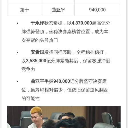
第十
曲亚平
940,000
于永泽
状态爆棚，以
4,870,000
超高记分
牌强势登顶，坐稳决赛桌榜首位置，成为本
次夺冠的头号热门
安希国
发挥同样亮眼，全程稳扎稳打，
以
3,585,000
记分牌紧随其后，保留极强冲冠
竞争力
曲亚平
手握
940,000
记分牌坚守决赛席
位，虽筹码相对偏少，但依旧保留逆风翻盘
的可能性