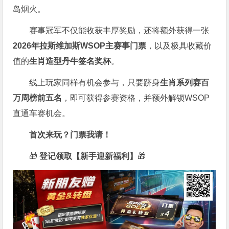
岛烟火。
赛事冠军不仅能收获丰厚奖励，还将额外获得一张
2026
年拉斯维加斯
WSOP
主赛事门票
，以及极具收藏价
值的
生肖造型丹牛签名奖杯
。
线上玩家同样有机会参与，只要跻身
生肖系列赛百
万周榜前五名
，即可获得参赛资格，并额外解锁WSOP
直通车赛机会。
首次来玩？门票我请！
🎁
登记领取【新手迎新福利】
🎁