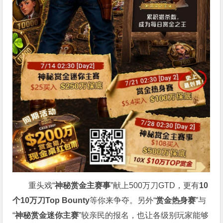
重头戏“
神秘赏金主赛事
”献上500万刀GTD，更有
10
个
10
万刀
Top Bounty
等你来争夺。另外“
赏金热身赛
”与
“
神秘赏金迷你主赛
”较亲民的报名，也让各级别玩家能够