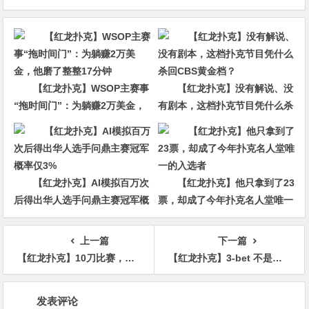
【红龙扑克】WSOP主赛事
【红龙扑克】没有解说、没
“拖时间门”：为躺赚2万美金，
有剧本，这档扑克节目凭什么杀
他磨了整整17分钟
回CBS黄金档？
【红龙扑克】AI模拟百万次
【红龙扑克】他只拿到了23
后得出华人选手问鼎主赛冠军概
票，却成了今年扑克名人堂唯一
率仅3%
的入选者
上一篇
下一篇
【红龙扑克】10刀比赛，第6,309名…中国选手Fu Jiahao竟斩获超过2,200倍的惊人“神秘赏金”回报！
【红龙扑克】3-bet 不是胆量测试：AQ为什么不能当AK打？
文
发表评论
章