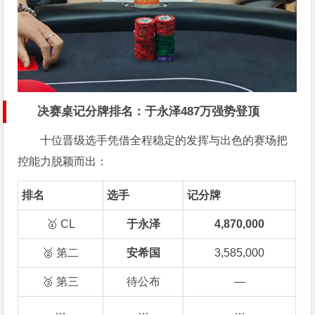
决赛桌记分牌排名：于永泽487万强势登顶
十位晋级选手凭借全程稳定的发挥与出色的赛场把
控能力脱颖而出：
排名
选手
记分牌
🥇 CL
于永泽
4,870,000
🥈 第二
安希国
3,585,000
🥉 第三
待公布
—
…
…
…