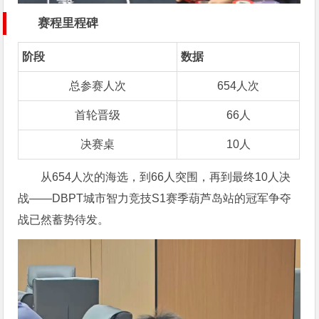
赛程里程碑
阶段
数据
总参赛人次
654人次
首轮晋级
66人
决赛桌
10人
从654人次的海选，到66人突围，再到最终10人决
战——DBPT城市智力竞技S1赛季葫芦岛站的冠军争夺
战已然蓄势待发。