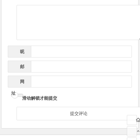
导
航
昵
*
称
邮
*
箱
网
址
滑动解锁才能提交