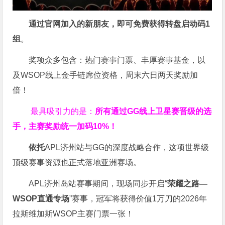
通过官网加入的新朋友，即可免费获得转盘启动码
1
组
。
奖项众多包含：热门赛事门票、丰厚赛事基金，以
及WSOP线上金手链席位资格，
周末六日两天奖励加
倍！
最具吸引力的是：
所有通过
GG
线上卫星赛晋级的选
手，主赛奖励统一加码
10%
！
依托
APL济州站与GG的深度战略合作，这项世界级
顶级赛事资源也正式落地亚洲赛场。
APL济州岛站赛事期间，现场同步开启“
荣耀之路
—
WSOP
直通专场
”赛事，冠军将获得价值1万刀的2026年
拉斯维加斯WSOP主赛门票一张！