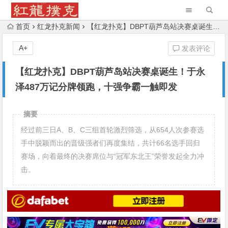
首页
红龙扑克新闻
【红龙扑克】DBPT葫芦岛站决赛桌诞生！于永泽487万记分牌领跑，十强争霸一触即发
A+
发表评论
【红龙扑克】DBPT葫芦岛站决赛桌诞生！于永
泽487万记分牌领跑，十强争霸一触即发
摘要
经过前三日A、B、C三组首轮激烈筛选，从654人次参赛选
手中脱颖而出的晋级强者们再度集结，共计66名选手回归
赛场，向着最终的决赛席位与“冠军东北王”荣誉发起全力冲
击。