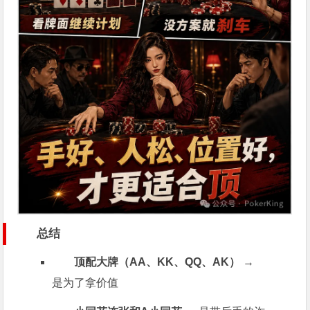
总结
顶配大牌（AA、KK、QQ、AK）
→
是为了拿价值