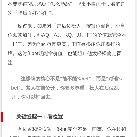
不要觉得“我都AQ了怎么能怂”，牌桌不看面子，看的是
这手牌后面好不好打。
反过来，如果对手是后位松人、按钮位偷盲、小盲
位频繁加注，那AQ、AJ、KQ、JJ、TT的价值就完全不
一样了。因为他的范围更宽，里面有很多你压着打的
牌。这时3-bet既能拿价值，也能阻止他太轻松偷走盲
注。
边缘牌的核心不是“能不能3-bet”，而是“对谁3-
bet”。紧人在前位开，你要多尊重；松人在后位乱
开，你可以打回去。
关键提醒一：看位置
有位置和没位置，3-bet完全不是一回事。你在按钮