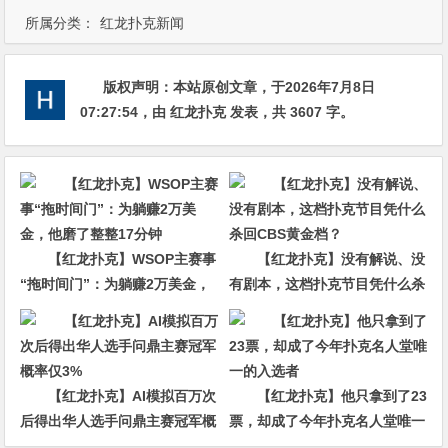
所属分类：
红龙扑克新闻
版权声明：
本站原创文章，于2026年7月8日
07:27:54
，由
红龙扑克
发表，共 3607 字。
【红龙扑克】WSOP主赛事
【红龙扑克】没有解说、没
“拖时间门”：为躺赚2万美金，
有剧本，这档扑克节目凭什么杀
他磨了整整17分钟
回CBS黄金档？
【红龙扑克】AI模拟百万次
【红龙扑克】他只拿到了23
后得出华人选手问鼎主赛冠军概
票，却成了今年扑克名人堂唯一
率仅3%
的入选者