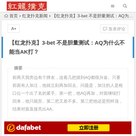
首页
红龙扑克新闻
【红龙扑克】3-bet 不是胆量测试：AQ为什么不能当AK打？
A+
发表评论
【红龙扑克】3-bet 不是胆量测试：AQ为什么不
能当AK打？
摘要
前两天我旁边有个牌友，连着几把摸到AQ都很兴奋。只要
前面有人加注，他就立刻再加回去。问题是，加注的人是枪
口位一个出了名的紧手。第一把，他AQ再加，对面继续打
回来，他只能弃。第二把又差不多。第三把他还是照样顶，
结果对面直接亮出AA。