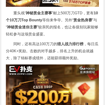
重头戏“
神秘赏金主赛事
”献上500万刀GTD，更有
10
个
10
万刀
Top Bounty
等你来争夺。另外“
赏金热身赛
”与
“
神秘赏金迷你主赛
”较亲民的报名，也让各级别玩家能够
轻松参与这场赏金盛宴。
同时，还有高达100万刀的
猎人战力排行榜
，每日瓜
分40K+奖励。击败的对手越多，排名上升的机会就越
大，除了锦标赛成绩外，还能获得额外奖励。