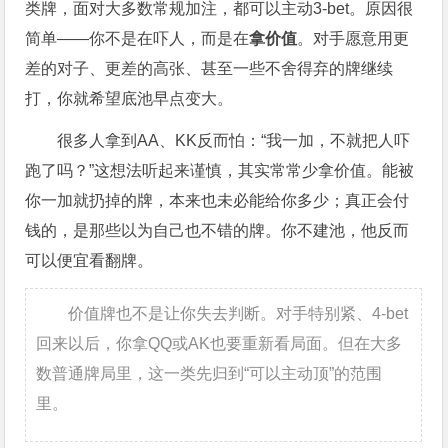
类牌，面对大多数常规加注，都可以主动3-bet。原因很
简单——你不是在吓人，而是在
拿价值
。对手愿意用更
差的对子、更差的高张、甚至一些不舍得弃的牌继续
打，你就希望底池早点变大。
很多人拿到AA、KK反而怕：“我一加，不就把人吓
跑了吗？”这想法听起来谨慎，其实常常少拿价值。能被
你一加就扔掉的牌，本来也未必能给你多少；真正会付
钱的，是那些以为自己也不错的牌。你不建池，他反而
可以便宜看翻牌。
价值牌也不是让你失去判断。对手特别紧、4-bet
回来以后，你拿QQ或AK也要重新看局面。但在大多
数普通牌局里，这一类先归到“可以主动顶”的范围
里。