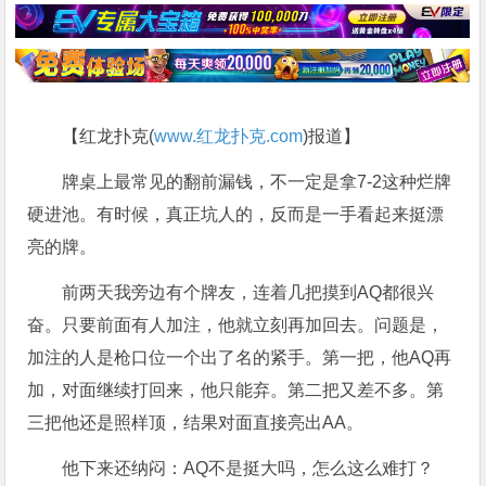
【红龙扑克(
www.红龙扑克.com
)报道】
牌桌上最常见的翻前漏钱，不一定是拿7-2这种烂牌
硬进池。有时候，真正坑人的，反而是一手看起来挺漂
亮的牌。
前两天我旁边有个牌友，连着几把摸到AQ都很兴
奋。只要前面有人加注，他就立刻再加回去。问题是，
加注的人是枪口位一个出了名的紧手。第一把，他AQ再
加，对面继续打回来，他只能弃。第二把又差不多。第
三把他还是照样顶，结果对面直接亮出AA。
他下来还纳闷：AQ不是挺大吗，怎么这么难打？