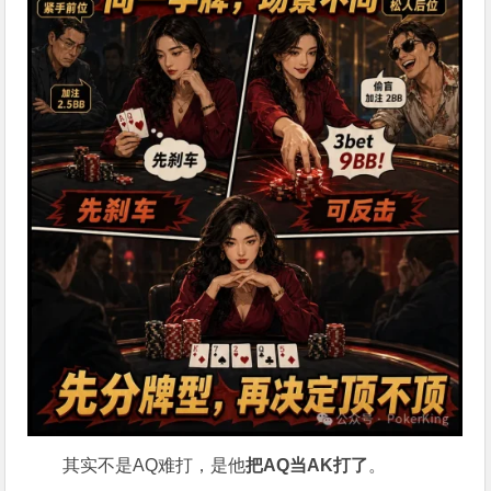
其实不是AQ难打，是他
把AQ当AK打了
。