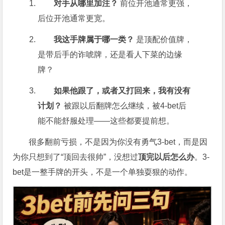
对手从哪里加注？
前位开池通常更强，
后位开池通常更宽。
我这手牌属于哪一类？
是顶配价值牌，
是带后手的诈唬牌，还是看人下菜的边缘
牌？
如果他跟了，或者又打回来，我有没有
计划？
被跟以后翻牌怎么继续，被4-bet后
能不能舒服处理——这些都要提前想。
很多翻前亏损，不是因为你没有勇气3-bet，而是因
为你只想到了“顶回去很帅”，没想过
顶完以后怎么办
。3-
bet是一整手牌的开头，不是一个单独耍狠的动作。