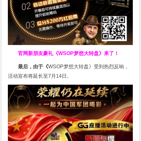
官网新朋友豪礼
《WSOP梦想大转盘》来了！
最后，由于《
WSOP梦想大转盘》受到热烈反响，
活动宣布将延长至7月14日。