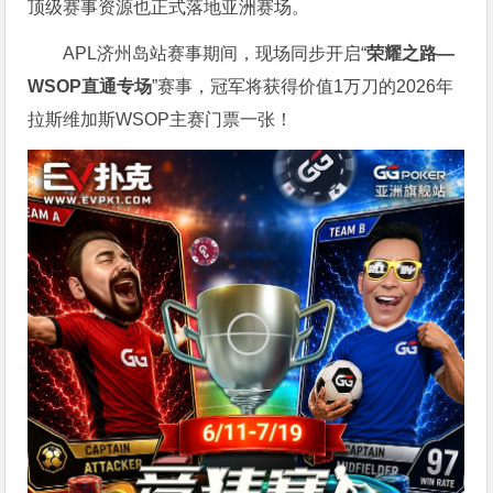
顶级赛事资源也正式落地亚洲赛场。
APL济州岛站赛事期间，现场同步开启“
荣耀之路
—
WSOP
直通专场
”赛事，冠军将获得价值1万刀的2026年
拉斯维加斯WSOP主赛门票一张！