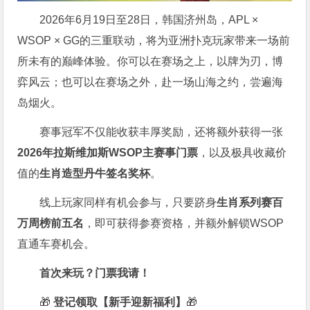
2026年6月19日至28日，韩国济州岛，APL ×
WSOP × GG的三重联动，将为亚洲扑克玩家带来一场前
所未有的巅峰体验。
你可以在赛场之上，以牌为刃，博
弈风云；也可以在赛场之外，赴一场山海之约，尝遍海
岛烟火。
赛事冠军不仅能收获丰厚奖励，还将额外获得一张
2026
年拉斯维加斯
WSOP
主赛事门票
，以及极具收藏价
值的
生肖造型丹牛签名奖杯
。
线上玩家同样有机会参与，只要跻身
生肖系列赛百
万周榜前五名
，即可获得参赛资格，并额外解锁WSOP
直通车赛机会。
首次来玩？门票我请！
🎁
登记领取【新手迎新福利】
🎁