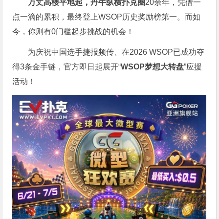
万丈高楼平地起，丹牛纵横扑克圈
20余年，凭借一
点一滴的累积，最终登上WSOP历史奖励榜第一。而如
今，你则有0门槛起步挑战的机会！
为庆祝中国选手捷报频传、在2026 WSOP已成功夺
得3条金手链，官方即日起展开“
WSOP
梦想大转盘
”应援
活动！