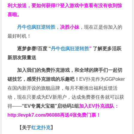
利大放送，要如何获得!?登入游戏中查看有没有收到惊
喜啦。
丹牛也疯狂逆转胜
，
决胜小妹
，现在正是你加入的
最好时机！
逐梦参赛!百度 “
丹牛也疯狂逆转胜
”
了解更多
活跃
新朋友限量送
加入我们的免费扑克游戏，和全球的牌手们一起切
磋技艺，感受扑克游戏的乐趣吧！
EV扑克作为GGPoker
在国内新开设的旗舰品牌，每月不断推出福利反馈活
动，现在只要成为EV新用户，达成免费赛任务就可以获
得——
“EV专属大宝箱”启动码1组
加入EV扑克战队：
http://evpk7.com/96088
再送4张免费门票！
【关于
红龙扑克
】