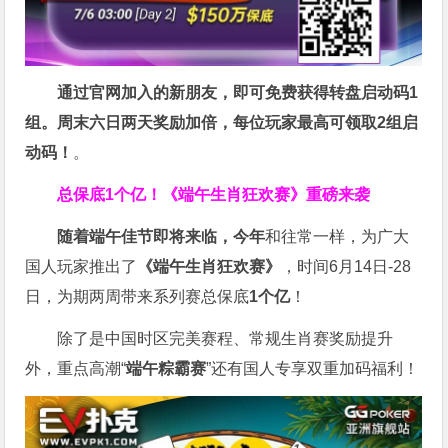
通过官网加入的新朋友，即可免费获得转盘启动码1
组。周末六日两天奖励加倍，每位玩家最高可领取2组启
动码！
。
总保底1个亿！
《端午生肖狂欢赛》重磅来袭
随着端午佳节即将来临，今年
和往常一样，为广大
国人玩家推出了
《端午生肖狂欢赛》
，时间6月14日-28
日，为期两周带来系列赛总保底
1
个亿
！
除了是中国时区完美赛程、常规生肖赛奖励提升
外，重点高潮“
端午粽霸赛
”还有国人专享双重加码福利！