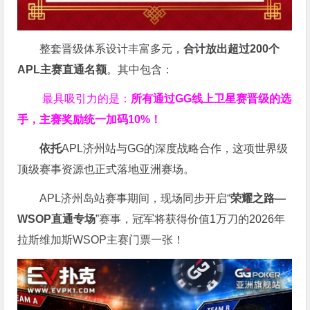
整套晋级体系设计丰富多元，
合计放出
超过200个
APL主赛直通名额
。其中包含：
最具吸引力的是：
所有通过
GG
线上卫星赛晋级的选
手，主赛奖励统一加码
10%
！
依托
APL济州站与GG的深度战略合作，这项世界级
顶级赛事资源也正式落地亚洲赛场。
APL济州岛站赛事期间，现场同步开启“
荣耀之路
—
WSOP
直通专场
”赛事，冠军将获得价值1万刀的2026年
拉斯维加斯WSOP主赛门票一张！