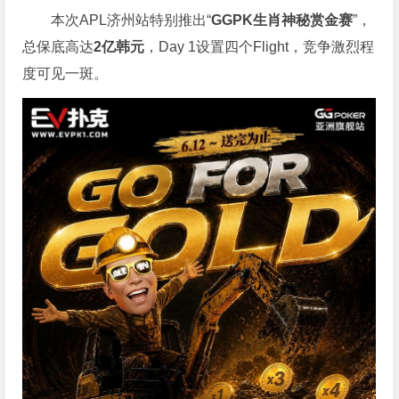
本次APL济州站特别推出“
GGPK
生肖神秘赏金赛
”，
总保底高达
2
亿韩元
，Day 1设置四个Flight，竞争激烈程
度可见一斑。