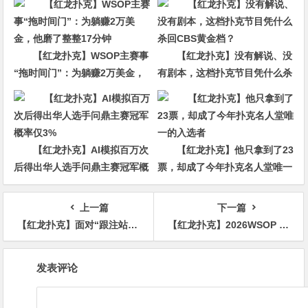
【红龙扑克】WSOP主赛事
【红龙扑克】没有解说、没
“拖时间门”：为躺赚2万美金，
有剧本，这档扑克节目凭什么杀
他磨了整整17分钟
回CBS黄金档？
【红龙扑克】AI模拟百万次
【红龙扑克】他只拿到了23
后得出华人选手问鼎主赛冠军概
票，却成了今年扑克名人堂唯一
率仅3%
的入选者
上一篇
下一篇
【红龙扑克】面对“跟注站”，别再讲复杂故事了：三条调整让你少吃亏
【红龙扑克】2026WSOP | 女士赛决出六强，Chen Lizhen斩获第11名 、Ye Honglian第14、孟瑶第16
文
发表评论
章
导
航