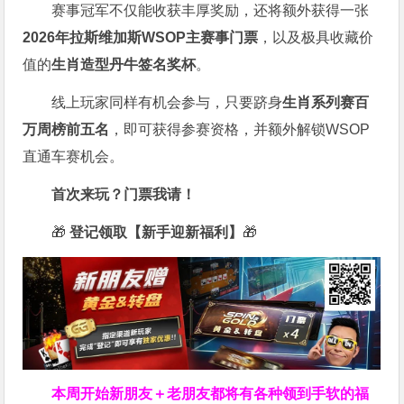
赛事冠军不仅能收获丰厚奖励，还将额外获得一张
2026
年拉斯维加斯
WSOP
主赛事门票
，以及极具收藏价
值的
生肖造型丹牛签名奖杯
。
线上玩家同样有机会参与，只要跻身
生肖系列赛百
万周榜前五名
，即可获得参赛资格，并额外解锁WSOP
直通车赛机会。
首次来玩？门票我请！
🎁
登记领取【新手迎新福利】
🎁
本周开始新朋友＋老朋友都将有各种领到手软的福