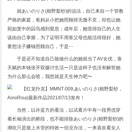
就あいのりさ(相野梨纱)的说法，自己来自一个管教
严格的家庭，爸妈从小把她照顾得无微不至，却也让她
宛如笼中的囚鸟感到窒息；成年后，她觉得自己的人生
该由自己掌握，为了证明不用靠父母也能活得很好，她
要想法子赚钱照顾自己，于是⋯
于是还不知道自己能做什么的她就当了AV女优，靠
天赋的本钱张开双腿讨生活ー只是这样子也没有解答她
为什么那么会喷，我想就是天生神力吧〜
当然，以许蓝方的看法，以试看片中有一段男优穿
着长袖演出的桥段，也不能排除あいのりさ(相野梨纱)的
潮吹只是接上水管的特效ー但没办法，一来喜欢看女人