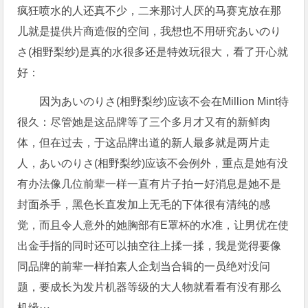
疯狂喷水的人还真不少，二来那讨人厌的马赛克放在那
儿就是提供片商造假的空间，我想也不用研究あいのり
さ(相野梨纱)是真的水很多还是特效玩很大，看了开心就
好：
因为あいのりさ(相野梨纱)应该不会在Million Mint待
很久：尽管她是这品牌等了三个多月才又有的新鲜肉
体，但在过去，于这品牌出道的新人最多就是两片走
人，あいのりさ(相野梨纱)应该不会例外，重点是她有没
有办法像几位前辈一样一直有片子拍ー好消息是她不是
封面杀手，黑色长直发加上无毛的下体很有清纯的感
觉，而且令人意外的她胸部有E罩杯的水准，让男优在使
出金手指的同时还可以抽空往上揉一揉，我是觉得要像
同品牌的前辈一样拍素人企划当合辑的一员绝对没问
题，要成长为发片机器等级的大人物就看看有没有那么
机缘⋯