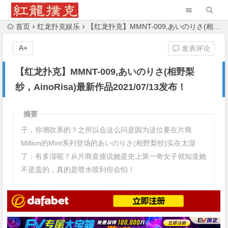
首页
红龙扑克娱乐
【红龙扑克】MMNT-009,あいのりさ(相野梨纱，AinoRisa)最新作品2021/07/13发布！
A+
发表评论
【红龙扑克】MMNT-009,あいのりさ(相野梨
纱，AinoRisa)最新作品2021/07/13发布！
摘要
干，你潮吹系的？之所以会这么问是因为这位要在片商
Million的Mint系列登场的あいのりさ(相野梨纱)实在太湿
了：有多湿呢？从片商直接说她是史上第一奇女子就知道她
不是盖的，真的是喷水喷到你会怕！