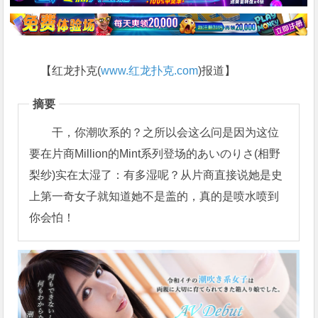
【红龙扑克(
www.红龙扑克.com
)报道】
摘要
干，你潮吹系的？之所以会这么问是因为这位
要在片商Million的Mint系列登场的あいのりさ(相野
梨纱)实在太湿了：有多湿呢？从片商直接说她是史
上第一奇女子就知道她不是盖的，真的是喷水喷到
你会怕！