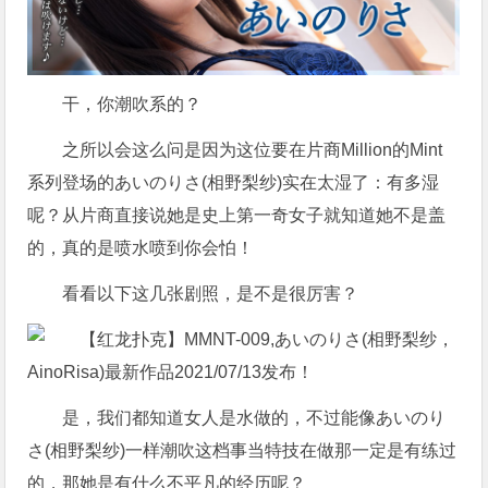
干，你潮吹系的？
之所以会这么问是因为这位要在片商Million的Mint
系列登场的あいのりさ(相野梨纱)实在太湿了：有多湿
呢？从片商直接说她是史上第一奇女子就知道她不是盖
的，真的是喷水喷到你会怕！
看看以下这几张剧照，是不是很厉害？
是，我们都知道女人是水做的，不过能像あいのり
さ(相野梨纱)一样潮吹这档事当特技在做那一定是有练过
的，那她是有什么不平凡的经历呢？