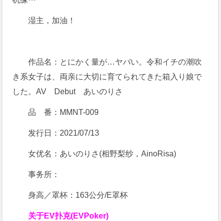
湿主，加油！
作品名：とにかく量が…ヤバい。令和イチの潮吹
き系女子は、両亲に大切に育てられてきた箱入り娘で
した。AV Debut あいのりさ
品 番：MMNT-009
发行日：2021/07/13
女优名：あいのりさ(相野梨纱，AinoRisa)
事务所：
身高／罩杯：163公分/E罩杯
关于
EV扑克(EVPoker)