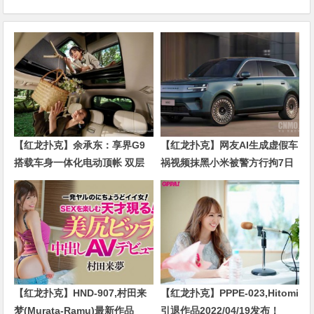
【红龙扑克】余承东：享界G9
【红龙扑克】网友AI生成虚假车
搭载车身一体化电动顶帐 双层
祸视频抹黑小米被警方行拘7日
空间！
【红龙扑克】HND-907,村田来
【红龙扑克】PPPE-023,Hitomi
梦(Murata-Ramu)最新作品
引退作品2022/04/19发布！