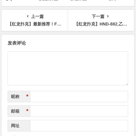
2020/11/25发布！
上一篇
下一篇
【红龙扑克】最新推荐！F罩杯抖M女「高敷琉爱」精选作品介绍……
【红龙扑克】HND-882,乙叶カレン(乙叶可怜，Otoha-Karen)最新作品2020/09/25发布！
文
发表评论
章
导
航
*
昵称
*
邮箱
网址