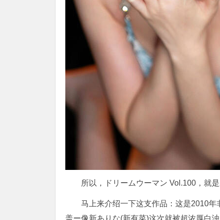
所以，ドリームウーマン Vol.100，就
马上来介绍一下这支作品：这是2010
盖ー像新ありな(新有菜)这次就被超浓厚白浊