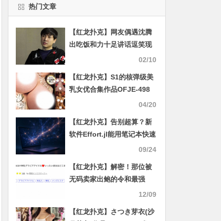
热门文章
【红龙扑克】网友偶遇沈腾
出吃饭和力十足讲话逗笑现
场众人
02/10
【红龙扑克】S1的核弹级美
乳女优合集作品OFJE-498
发布！美巨乳特战队！H罩
04/20
杯以上限定的重量级乳压天
【红龙扑克】告别超算？新
堂，7小时不间断！
软件Effort.jl能用笔记本快速
绘出宇宙地图
09/24
【红龙扑克】解密！那位被
无码卖家出鲍的令和最强
BODY神乳写真偶像是？
12/09
【红龙扑克】さつき芽衣(沙