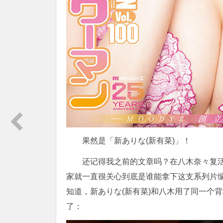
果然是「新ありな(新有菜)」！
还记得我之前的文章吗？在八木奈々复活了
家就一直很关心到底是谁能拿下这支系列片编
知道，新ありな(新有菜)和八木用了同一个
了：