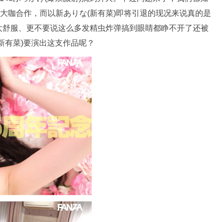
个大咖合作，而以新ありな(新有菜)即将引退的现况来说真的是
太舒服、更不要说这么多发精虫炸弹搞到眼睛都睁不开了还被
新有菜)要演出这支作品呢？