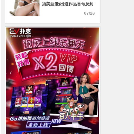
須美亜優)出道作品番号及封
面，久须美亚优个人简介
07/26