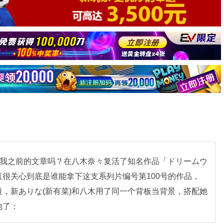
得我之前的文章吗？在八木奈々复活了知名作品「ドリームウ
就一直很关心到底是谁能拿下这支系列片编号第100号的作品，
，新ありな(新有菜)和八木用了同一个背板当背景，搭配她
她了：