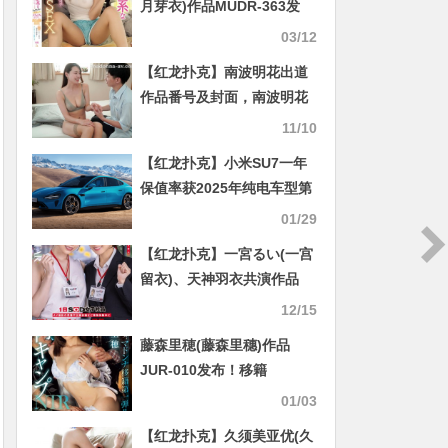
月芽衣)作品MUDR-363发
布！恶魔系妖艳侄女用肉体
03/12
讨红包！钱包和命根子都被
【红龙扑克】南波明花出道
她榨干了
作品番号及封面，南波明花
个人简介
11/10
【红龙扑克】小米SU7一年
保值率获2025年纯电车型第
一 达86.05%
01/29
【红龙扑克】一宮るい(一宫
留衣)、天神羽衣共演作品
START-475发布！1日女子
12/15
社员体验！SOD STAR最强
藤森里穂(藤森里穗)作品
新人共演！
JUR-010发布！移籍
Madonna！她在帐篷里被玩
01/03
弄！
【红龙扑克】久须美亚优(久