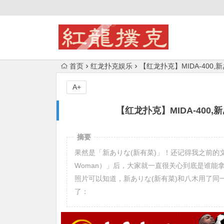
首页
红龙扑克娱乐
【红龙扑克】MIDA-400,新
A+
【红龙扑克】MIDA-400,新
摘要
果然是「新ありな(新有菜)」！还记得我之前的文
Woman）」后，大家就一直很关心到底是谁能
照片可以知道，新ありな(新有菜)和八木用了
了：