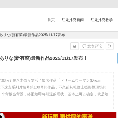
首页
红龙扑克新闻
红龙扑克教学
ありな(新有菜)最新作品2025/11/17发布！
发表评论
ありな(新有菜)最新作品2025/11/17发布！
章吗？在八木奈々复活了知名作品「ドリームウーマン(Dream
拿下这支系列片编号第100号的作品，不久前从社群上摄影棚现场的
同一个背板当背景，搭配她即将引退的现状，基本上可以确定，就是她