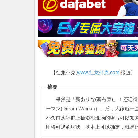
【红龙扑克(
www.红龙扑克.com
)报道】
摘要
果然是「新ありな(新有菜)」！还记
ーマン(Dream Woman）」后，大家
不久前从社群上摄影棚现场的照片可以知道
即将引退的现状，基本上可以确定，就是