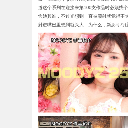
道这个系列在迎接来第100支作品时必须找
舍她其谁，不过光想到一直被颜射就觉得不
射进嘴巴里想到就头大，为什么，新ありな(