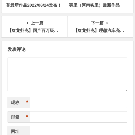
花最新作品2022/06/24发布！
実里（河南实里）最新作品
2021-08-26发布！
上一篇
下一篇
【红龙扑克】国产百万级MPV尊界V800开启预订 最高120万元！
【红龙扑克】理想汽车亮相第30届汽车电子大会 分享具身智能技术成果
文
发表评论
章
导
航
*
昵称
*
邮箱
网址