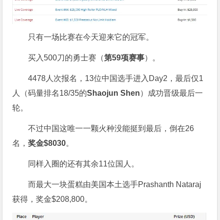
只有一场比赛在今天迎来它的冠军。
买入500刀的勇士赛（
第
59
项赛事
）。
4478人次报名，13位中国选手进入Day2，最后仅1
人（码量排名18/35的
Shaojun Shen
）成功晋级最后一
轮。
不过中国这唯一一颗火种没能挺到最后，倒在26
名，
奖金
$8030
。
同样入圈的还有其余11位国人。
而最大一块蛋糕由美国本土选手Prashanth Nataraj
获得，奖金$208,800。