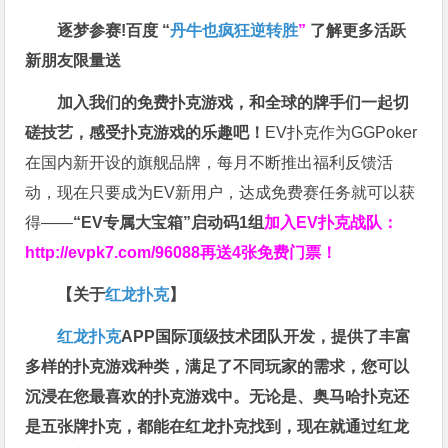
逐梦参赛!百度 “
丹牛也疯狂逆转胜
”
了解更多
活跃
新朋友限量送
加入我们的免费扑克游戏，和全球的牌手们一起切
磋技艺，感受扑克游戏的乐趣吧！
EV扑克作为GGPoker
在国内新开设的旗舰品牌，每月不断推出福利反馈活
动，现在只要成为EV新用户，达成免费赛任务就可以获
得——
“EV专属大宝箱”启动码1组
加入EV扑克战队：
http://evpk7.com/96088
再送4张免费门票！
【关于
红龙扑克
】
红龙扑克
APP国际顶级技术团队开发，提供了丰富
多样的扑克游戏种类，满足了不同玩家的需求，您可以
沉浸在您最喜欢的扑克游戏中。无论是、奥马哈扑克还
是五张牌扑克，都能在红龙扑克找到，现在就通过红龙