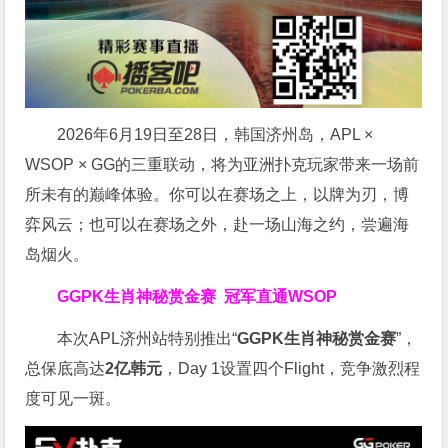
2026年6月19日至28日，韩国济州岛，APL ×
WSOP × GG的三重联动，将为亚洲扑克玩家带来一场前
所未有的巅峰体验。
你可以在赛场之上，以牌为刃，博
弈风云；也可以在赛场之外，赴一场山海之约，尝遍海
岛烟火。
GGPK生肖神秘赏金赛
冠军直通WSOP
本次APL济州站特别推出“
GGPK
生肖神秘赏金赛
”，
总保底高达
2
亿韩元
，Day 1设置四个Flight，竞争激烈程
度可见一斑。