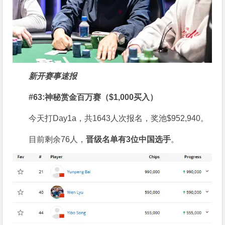
新开赛事速报
#
63:
神秘赏金百万赛
（
$1,000
买入）
今天打Day1a，共1643人次报名，奖池$952,940。
目前剩余76人，
晋级名单
有
3
位中国选手
。