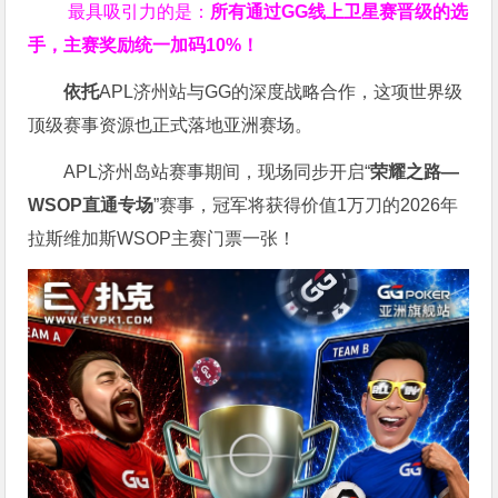
最具吸引力的是：
所有通过
GG
线上卫星赛晋级的选
手，主赛奖励统一加码
10%
！
依托
APL济州站与GG的深度战略合作，这项世界级
顶级赛事资源也正式落地亚洲赛场。
APL济州岛站赛事期间，现场同步开启“
荣耀之路
—
WSOP
直通专场
”赛事，冠军将获得价值1万刀的2026年
拉斯维加斯WSOP主赛门票一张！