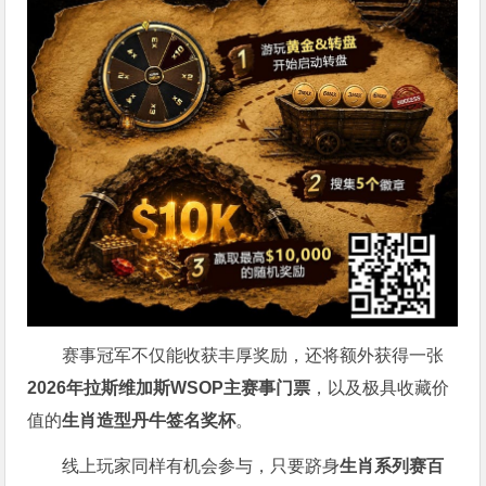
赛事冠军不仅能收获丰厚奖励，还将额外获得一张
2026
年拉斯维加斯
WSOP
主赛事门票
，以及极具收藏价
值的
生肖造型丹牛签名奖杯
。
线上玩家同样有机会参与，只要跻身
生肖系列赛百