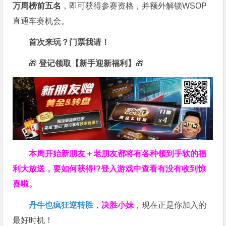
万周榜前五名
，即可获得参赛资格，并额外解锁WSOP
直通车赛机会。
首次来玩？门票我请！
🎁
登记领取【新手迎新福利】
🎁
本周开始新朋友＋老朋友都将有各种领到手软的福
利大放送，要如何获得!?登入游戏中查看有没有收到惊
喜啦。
丹牛也疯狂逆转胜
，
决胜小妹
，现在正是你加入的
最好时机！