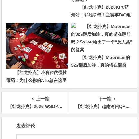
【红龙扑克】2026KPC济
州站｜群雄争锋！主赛事B/C组
合共407人次参赛52人晋级，张
达森/赵洪军分别登顶小组CL，
多场混合游戏持续开启助你摘
冠！
【红龙扑克】Moorman的
32s翻后加注，真的错在翻前
【红龙扑克】小盲位的慢性
吗？Solver给出了一个“反人类”
毒药：为什么你的ATo总在这里
的答案
输钱？
上一篇
下一篇
【红龙扑克】2026 WSOP | 庆祝过早酿悲剧：日本选手以为晋级实遭淘汰
【红龙扑克】越南河内QPC Day8｜“平南王”贾曰泉问鼎豪客帝国赛冠军，罗爽、潘财明分别获第五、第九名；陈明聪、冯苗打入主赛决赛桌将冲击奖杯
文
发表评论
章
导