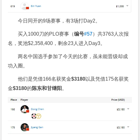
今日同开的9场赛事，有3场打Day2。
买入1000刀的PLO赛事（
编号
#57
）共3763人次报
名，奖池$2,358,400，剩余23人进入Day3。
两名中国选手参加了今天的比赛，虽未能晋级却成
功入圈。
他们是凭借166名获奖金
$3180
以及凭借175名获奖
金
$3180
的
陈东和甘继阳
。