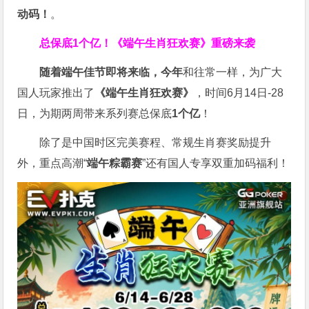
动码！
。
总保底1个亿！
《端午生肖狂欢赛》重磅来袭
随着端午佳节即将来临，今年
和往常一样，为广大
国人玩家推出了
《端午生肖狂欢赛》
，时间6月14日-28
日，为期两周带来系列赛总保底
1
个亿
！
除了是中国时区完美赛程、常规生肖赛奖励提升
外，重点高潮“
端午粽霸赛
”还有国人专享双重加码福利！