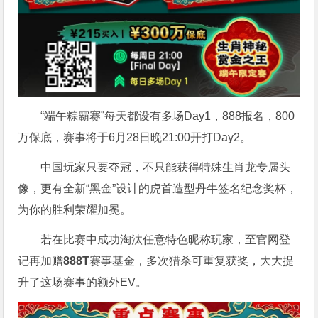
“端午粽霸赛”每天都设有多场Day1，888报名，800
万保底，赛事将于6月28日晚21:00开打Day2。
中国玩家只要夺冠，不只能获得特殊生肖龙专属头
像，更有全新“黑金”设计的虎首造型丹牛签名纪念奖杯，
为你的胜利荣耀加冕。
若在比赛中成功淘汰任意特色昵称玩家，至官网登
记再加赠
888T
赛事基金，多次猎杀可重复获奖，大大提
升了这场赛事的额外EV。