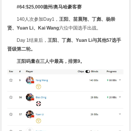
#
64:
$25,000
德州
/
奥马哈豪客赛
140人次参加Day1，
王阳、苗晨翔、丁彪、
杨崇
贤、
Yuan Li
、
Kai Wang
六位中国选手出战。
Day 1结束后，
王阳、丁彪、
Yuan Li
与其他
57
选手
晋级
第二轮
。
王阳码量在三人中最高，排第
9
。