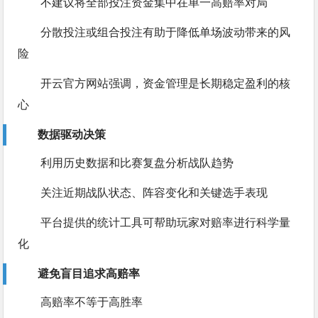
不建议将全部投注资金集中在单一高赔率对局
分散投注或组合投注有助于降低单场波动带来的风
险
开云官方网站强调，资金管理是长期稳定盈利的核
心
数据驱动决策
利用历史数据和比赛复盘分析战队趋势
关注近期战队状态、阵容变化和关键选手表现
平台提供的统计工具可帮助玩家对赔率进行科学量
化
避免盲目追求高赔率
高赔率不等于高胜率