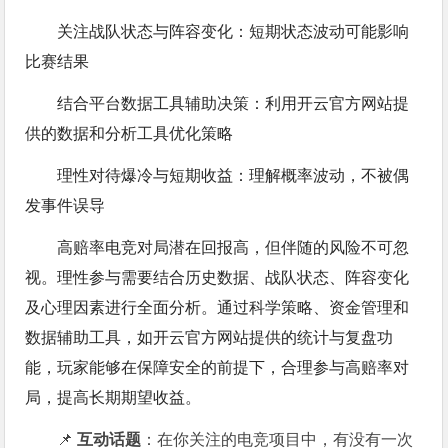
关注战队状态与阵容变化：短期状态波动可能影响
比赛结果
结合平台数据工具辅助决策：利用开云官方网站提
供的数据和分析工具优化策略
理性对待爆冷与短期收益：理解概率波动，不被偶
发事件误导
高赔率电竞对局潜在回报高，但伴随的风险不可忽
视。理性参与需要结合历史数据、战队状态、阵容变化
及心理因素进行全面分析。通过科学策略、资金管理和
数据辅助工具，如开云官方网站提供的统计与复盘功
能，玩家能够在保障安全的前提下，合理参与高赔率对
局，提高长期期望收益。
📌
互动话题
：在你关注的电竞项目中，有没有一次