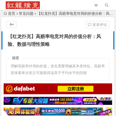
首页
常见问题
【红龙扑克】高赔率电竞对局的价值分析：风险、数据与理性策略
A+
发表评论
【红龙扑克】高赔率电竞对局的价值分析：风
险、数据与理性策略
摘要
理解高赔率对局的价值，首先需要明确其本质特征。高赔率
意味着单次投注可能获得远高于平均水平的回报