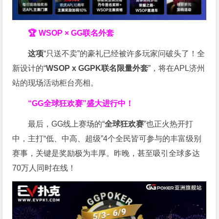
🏆 WSOP × GG联名外套
这项
“只送不卖”的豪礼已经被许多玩家问破头了！全
新设计的“
WSOP x GGPK
联名限量外套
”，将在APL济州
站的现场活动柜台亮相。
“GG全球狂欢赛”盛大进行中！
最后，GG线上赛场的“
全球狂欢赛
”也正火热开打
中，主打“低、中高、超级”4个全民皆可参与的丰富级别
赛事，关键是奖励极为丰厚。
昨晚，甚至吸引全球多达
70万人同时在线！