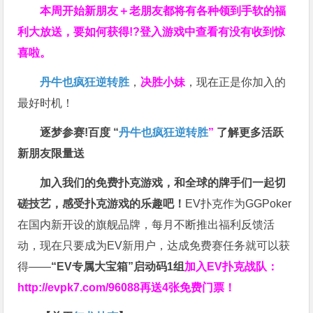
本周开始新朋友＋老朋友都将有各种领到手软的福
利大放送，要如何获得!?登入游戏中查看有没有收到惊
喜啦。
丹牛也疯狂逆转胜
，
决胜小妹
，现在正是你加入的
最好时机！
逐梦参赛!百度 “
丹牛也疯狂逆转胜
”
了解更多
活跃
新朋友限量送
加入我们的免费扑克游戏，和全球的牌手们一起切
磋技艺，感受扑克游戏的乐趣吧！
EV扑克作为GGPoker
在国内新开设的旗舰品牌，每月不断推出福利反馈活
动，现在只要成为EV新用户，达成免费赛任务就可以获
得——
“EV专属大宝箱”启动码1组
加入EV扑克战队：
http://evpk7.com/96088
再送4张免费门票！