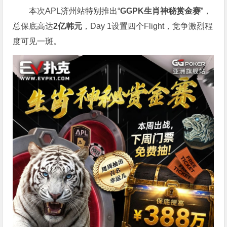
本次APL济州站特别推出“
GGPK
生肖神秘赏金赛
”，
总保底高达
2
亿韩元
，Day 1设置四个Flight，竞争激烈程
度可见一斑。