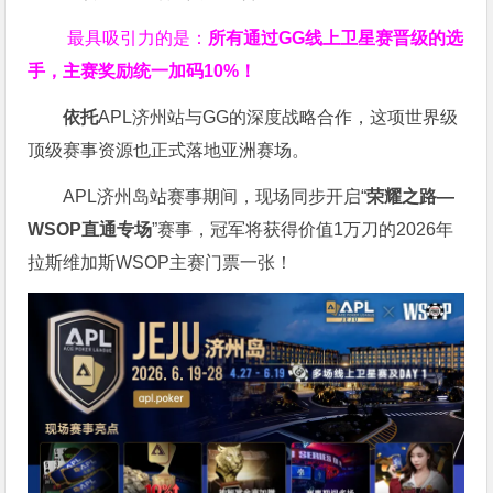
最具吸引力的是：
所有通过
GG
线上卫星赛晋级的选
手，主赛奖励统一加码
10%
！
依托
APL济州站与GG的深度战略合作，这项世界级
顶级赛事资源也正式落地亚洲赛场。
APL济州岛站赛事期间，现场同步开启“
荣耀之路
—
WSOP
直通专场
”赛事，冠军将获得价值1万刀的2026年
拉斯维加斯WSOP主赛门票一张！