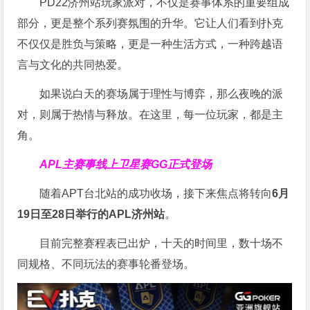
PD22济州站玩家派对，不仅是赛事体系的重要组成
部分，更是整个系列赛氛围的升华。它让人们看到扑克
不仅仅是胜负与策略，更是一种生活方式，一种跨越语
言与文化的共同热爱。
如果说白天的赛场属于理性与博弈，那么夜晚的派
对，则属于热情与释放。在这里，每一位玩家，都是主
角。
APL主赛事线上卫星赛
GG正式登场
随着APT台北站的成功收场，接下来焦点将转向
6
月
19
日至
28
日举行的
APL
济州站
。
目前完整赛程表已出炉，十天的时间里，数十场不
同规格、不同玩法的赛事轮番登场。