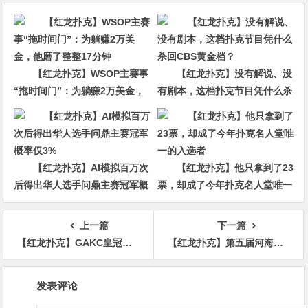
【红龙扑克】WSOP主赛事
【红龙扑克】没有解说、没
“拖时间门”：为躺赚2万美金，
有剧本，这档扑克节目凭什么杀
他磨了整整17分钟
回CBS黄金档？
【红龙扑克】AI模拟百万次
【红龙扑克】他只拿到了23
后得出华人选手问鼎主赛冠军概
票，却成了今年扑克名人堂唯一
率仅3%
的入选者
上一篇
下一篇
【红龙扑克】GAKC皇冠杯廊坊站第二日战报｜主赛A组184人激战，女神赛154位巾帼惊艳登场
【红龙扑克】第五届河海杯2026年6月18-6月23日启幕，赴东营六月之约，解锁赶海观海极致体验
文
发表评论
章