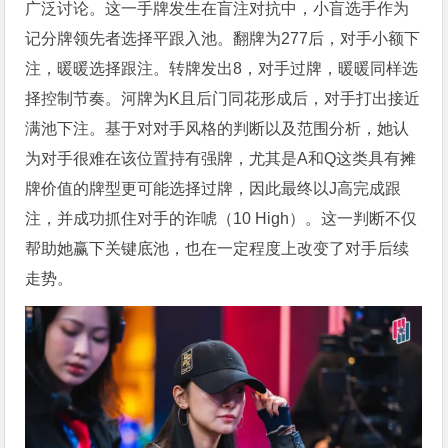
广泛讨论。这一手牌发生在盲注对抗中，小盲选手作为
记分牌领先者选择平跟入池。翻牌为277后，对手小额下
注，暖暖选择跟注。转牌发出8，对手过牌，暖暖同样选
择控制节奏。河牌为K且后门同花形成后，对手打出接近
满池下注。基于对对手风格的判断以及范围分析，她认
为对手很难在该位置持有强牌，尤其是A和Q这类具有摊
牌价值的牌型更可能选择过牌，因此最终以J高完成跟
注，并成功抓住对手的诈唬（10 High）。这一判断不仅
帮助她赢下关键底池，也在一定程度上改变了对手后续
走势。