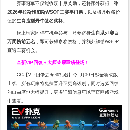
赛事冠军不仅能收获丰厚奖励，还将额外获得一张
2026
年拉斯维加斯
WSOP
主赛事门票
，以及极具收藏价
值的
生肖造型丹牛签名奖杯
。
线上玩家同样有机会参与，只要跻身
生肖系列赛百
万周榜前五名
，即可获得参赛资格，并额外解锁WSOP
直通车赛机会。
全新VIP回馈＋大师荣耀
重磅登场！
GG
【VIP回馈之海洋礼遇】今1月30日起全新改版
上线！所有玩家将免费晋升至更高级别，同时选择回馈
的自由度也大幅提升，更多详细信息可以至官网或游戏
中查看。