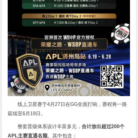
线上卫星赛于4月27日在GG全面打响，赛程将一路
延续至6月19日。
整套晋级体系设计丰富多元，
合计放出
超过200个
APL主赛直通名额
。其中包含：