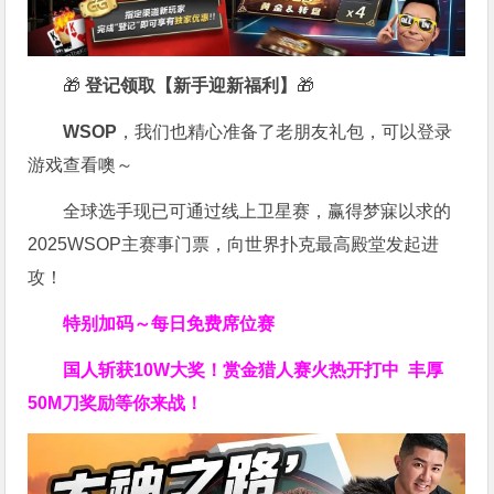
🎁
登记领取【新手迎新福利】
🎁
WSOP
，我们也精心准备了老朋友礼包，可以登录
游戏查看噢～
全球选手现已可通过线上卫星赛，赢得梦寐以求的
2025WSOP主赛事门票，向世界扑克最高殿堂发起进
攻！
特别加码～每日免费席位赛
国人斩获
10W
大奖！
赏金猎人赛火热开打中 丰厚
50M刀奖励等你来战！