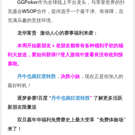
GGPoker
作为全球线上平台龙头，与享誉世界的扑
克盛会
WSOP
合作，提供选手一个最干净、有保障，且
充满乐趣的竞技环境。
龙华富贵 激动人心的赛事福利来袭：
本周开始新朋友＋老朋友都将有各种领到手软的福
利大放送，要如何获得!?登入游戏中查看有没有收到惊
喜啦。
丹牛也疯狂逆转胜
，
决胜小妹
，现在正是你加入的
最好时机！
逐梦参赛!百度 “
丹牛也疯狂逆转胜
”
了解更多
活跃
新朋友限量送
双旦嘉年华福利
免费赛史上最大变革
”免费体验场”
来了！