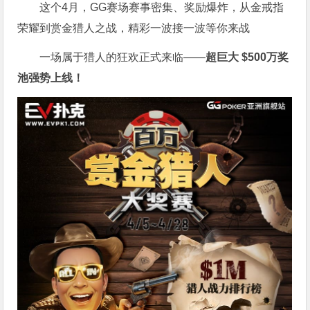
这个4月，GG赛场赛事密集、奖励爆炸，从金戒指
荣耀到赏金猎人之战，精彩一波接一波等你来战
一场属于猎人的狂欢正式来临——
超巨大 $500万奖
池强势上线！