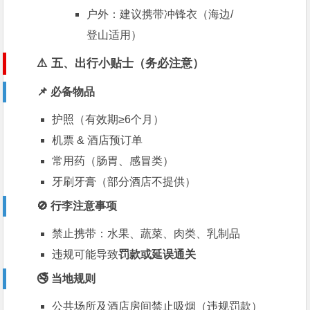
户外：建议携带冲锋衣（海边/
登山适用）
⚠️ 五、出行小贴士（务必注意）
📌 必备物品
护照（有效期≥6个月）
机票 & 酒店预订单
常用药（肠胃、感冒类）
牙刷牙膏（部分酒店不提供）
🚫 行李注意事项
禁止携带：水果、蔬菜、肉类、乳制品
违规可能导致
罚款或延误通关
🚭 当地规则
公共场所及酒店房间禁止吸烟（违规罚款）