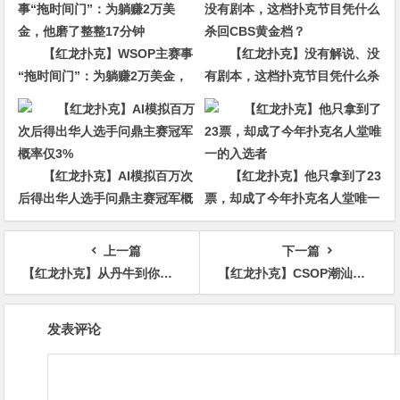
【红龙扑克】WSOP主赛事
【红龙扑克】没有解说、没
“拖时间门”：为躺赚2万美金，
有剧本，这档扑克节目凭什么杀
他磨了整整17分钟
回CBS黄金档？
【红龙扑克】AI模拟百万次
【红龙扑克】他只拿到了23
后得出华人选手问鼎主赛冠军概
票，却成了今年扑克名人堂唯一
率仅3%
的入选者
上一篇
下一篇
【红龙扑克】从丹牛到你：普通玩家能学到的5条扑克与人生“财富密码”
【红龙扑克】CSOP潮汕扑克系列赛Day2战报：邱爽领跑63强，泡沫大战引爆全场
文
发表评论
章
导
航