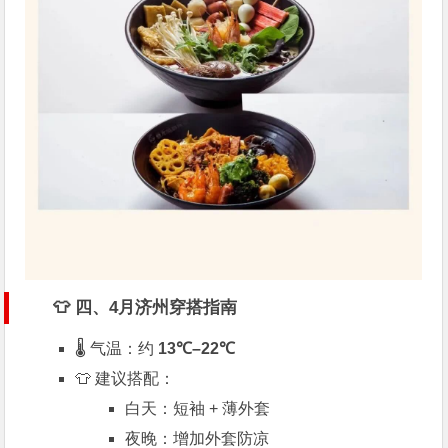
👕 四、4月济州穿搭指南
🌡️ 气温：约
13℃–22℃
👕 建议搭配：
白天：短袖 + 薄外套
夜晚：增加外套防凉