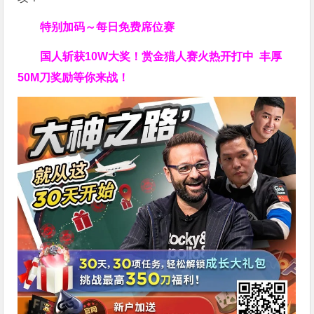
特别加码～每日免费席位赛
国人斩获
10W
大奖！
赏金猎人赛火热开打中 丰厚
50M刀奖励等你来战！