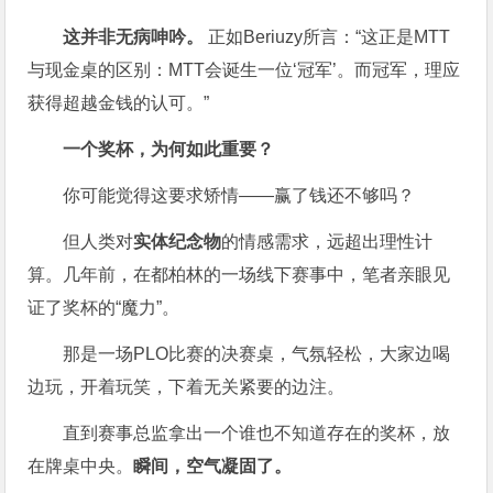
这并非无病呻吟。
正如Beriuzy所言：“这正是MTT
与现金桌的区别：MTT会诞生一位‘冠军’。而冠军，理应
获得超越金钱的认可。”
一个奖杯，为何如此重要？
你可能觉得这要求矫情——赢了钱还不够吗？
但人类对
实体纪念物
的情感需求，远超出理性计
算。几年前，在都柏林的一场线下赛事中，笔者亲眼见
证了奖杯的“魔力”。
那是一场PLO比赛的决赛桌，气氛轻松，大家边喝
边玩，开着玩笑，下着无关紧要的边注。
直到赛事总监拿出一个谁也不知道存在的奖杯，放
在牌桌中央。
瞬间，空气凝固了。