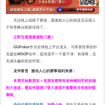
无论线上或线下赛场，最激励人心的就是见证国人
于世界舞台斩获佳绩了。
立即百度搜索领取门票！
GGPoker
作为全球线上平台龙头，与享誉世界的扑
克盛会
WSOP
合作，提供选手一个最干净、有保障，且
充满乐趣的竞技环境。
龙华富贵 激动人心的赛事福利来袭：
本周开始新朋友＋老朋友都将有各种领到手软的福
利大放送，要如何获得!?登入游戏中查看有没有收到惊
喜啦。
丹牛也疯狂逆转胜
，
决胜小妹
，现在正是你加入的