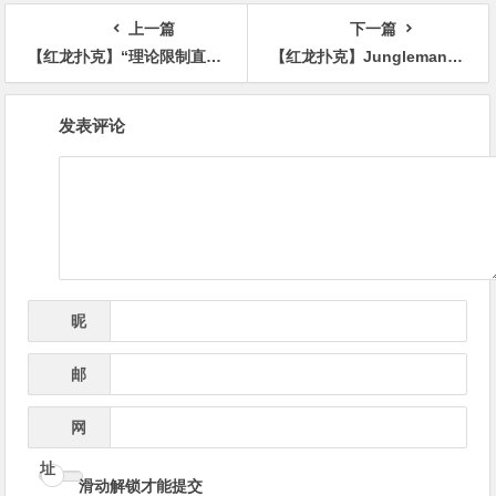
上一篇
下一篇
【红龙扑克】“理论限制直觉”：职业玩家Nicolò Serlenga拆解转牌尺度的艺术，对手KK苦思15秒弃牌
【红龙扑克】Jungleman拳击赛结果大翻车！Dan Cates遭判TKO落败
文
发表评论
章
导
航
昵
*
称
邮
*
箱
网
址
滑动解锁才能提交