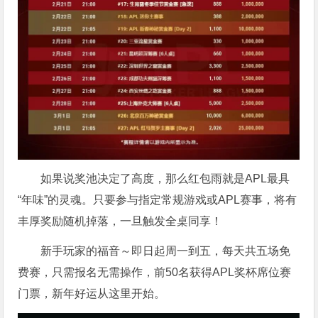
如果说奖池决定了高度，那么红包雨就是APL最具
“年味”的灵魂。只要参与指定常规游戏或APL赛事，将有
丰厚奖励随机掉落，一旦触发全桌同享！
新手玩家的福音～即日起周一到五，每天共五场免
费赛，只需报名无需操作，前50名获得APL奖杯席位赛
门票，新年好运从这里开始。