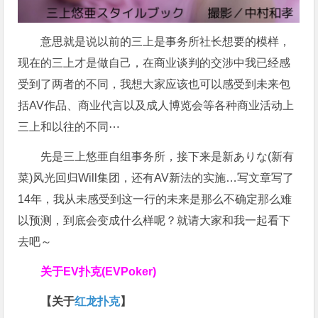
意思就是说以前的三上是事务所社长想要的模样，
现在的三上才是做自己，在商业谈判的交涉中我已经感
受到了两者的不同，我想大家应该也可以感受到未来包
括AV作品、商业代言以及成人博览会等各种商业活动上
三上和以往的不同⋯
先是三上悠亜自组事务所，接下来是新ありな(新有
菜)风光回归Will集团，还有AV新法的实施…写文章写了
14年，我从未感受到这一行的未来是那么不确定那么难
以预测，到底会变成什么样呢？就请大家和我一起看下
去吧～
关于
EV扑克(EVPoker)
【关于
红龙扑克
】