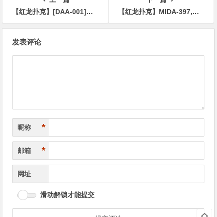
【红龙扑克】[DAA-001]接棒！台湾的美少女筱钧（Junna Hung）日本出道！
【红龙扑克】MIDA-397,「五条恋」最新作品2025-10-31发布！
文
发表评论
章
导
航
*
昵称
*
邮箱
网址
滑动解锁才能提交