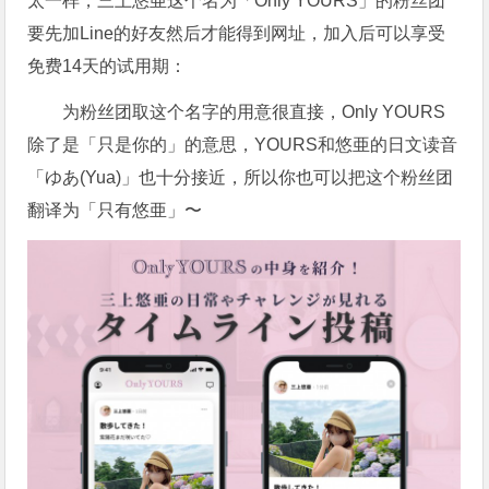
太一样，
三上悠亜
这个名为「Only YOURS」的粉丝团
要先加Line的好友然后才能得到网址，加入后可以享受
免费14天的试用期：
为粉丝团取这个名字的用意很直接，Only YOURS
除了是「只是你的」的意思，YOURS和悠亜的日文读音
「ゆあ(Yua)」也十分接近，所以你也可以把这个粉丝团
翻译为「只有悠亜」〜