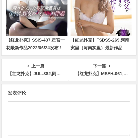
【红龙扑克】SSIS-437,星宫一
【红龙扑克】FSDSS-269,河南
花最新作品2022/06/24发布！
実里（河南实里）最新作品
2021-08-26发布！
上一篇
下一篇
【红龙扑克】JUL-382,阿部乃美久最新作品2020/11/25发布！
【红龙扑克】MSFH-061,吉永このみ(吉永好美，Yoshinaga-Konomi)最新作品2021/06/10发布！
文
发表评论
章
导
航