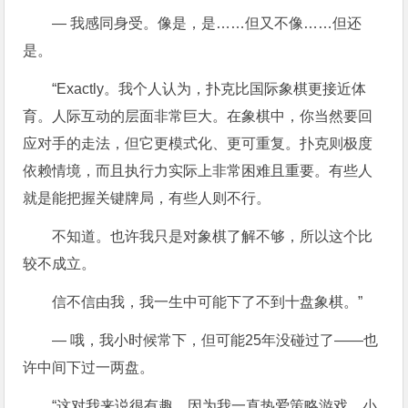
— 我感同身受。像是，是……但又不像……但还
是。
“Exactly。我个人认为，扑克比国际象棋更接近体
育。人际互动的层面非常巨大。在象棋中，你当然要回
应对手的走法，但它更模式化、更可重复。扑克则极度
依赖情境，而且执行力实际上非常困难且重要。有些人
就是能把握关键牌局，有些人则不行。
不知道。也许我只是对象棋了解不够，所以这个比
较不成立。
信不信由我，我一生中可能下了不到十盘象棋。”
— 哦，我小时候常下，但可能25年没碰过了——也
许中间下过一两盘。
“这对我来说很有趣，因为我一直热爱策略游戏。小