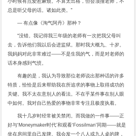
小时候有点爱惹麻烦。不算太出格，但会顶撞老师，不
总是听父母的话。诸如此类。”
— 有点像《淘气阿丹》那种？
“没错。我记得我三年级的老师有一次把我父母叫
去，告诉他们我以后会进监狱。那时我大概九、十岁。
我妈妈对此非常难过——不是生我的气，而是对老师的
话本身感到气愤。
有趣的是，我认为导致那位老师说出那种话的许多
特质，恰恰是后来帮助我在所追求的事物上取得成功的
关键。我不太在意别人的看法。不在乎某件事在别人眼
中如何。我对自己热爱的事物非常专注且极度执着。
我十几岁时经常被关禁闭。而我做的一件事——正
好与‘Moneymaker时代’和观看‘Fossilman’同期——就是
坐在房间里自己发牌。我会发一个八人或九人桌的牌，