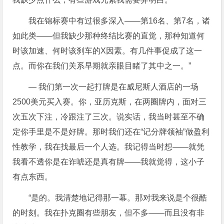
我在锦标赛中有过很多深入——第16名、第7名，诸
如此类——但我缺少那种终结比赛的直觉，那种知道何
时该加速、何时该刹车的X因素。有几件事促成了这一
点。而你在我们关系早期就亲眼目睹了其中之一。”
— 我们第一次一起打牌是在威尼斯人酒店的一场
2500美元买入赛。你，亚历克斯，在两圈牌内，面对三
次五次下注，冷跟注了三次。说实话，我当时甚至不确
定你手里是不是好牌。那时我们还在“记分牌领袖”做盈利
性教学，我在找最后一个人选。我记得当时想——就凭
我看不透你是在诈唬还是真有牌——我就觉得，这小子
有点东西。
“是的。我清楚地记得那一幕。那对我来说是个很酷
的时刻。我在扑克圈有些朋友，但不多——而且没有非