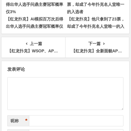
【红龙扑克】AI模拟百万次后得
【红龙扑克】他只拿到了23票，
出华人选手问鼎主赛冠军概率仅
却成了今年扑克名人堂唯一的入
3%
选者
上一篇
下一篇
【红龙扑克】WSOP、APL各自精彩！国人夺下WSOP#42冠军！迎端午粽霸赛加赠WSOP门票!!
【红龙扑克】全新面貌APL亚洲扑克联盟杯！击败对手荣获WSOP金戒指赛邀请资格！
文
发表评论
章
导
航
*
昵称