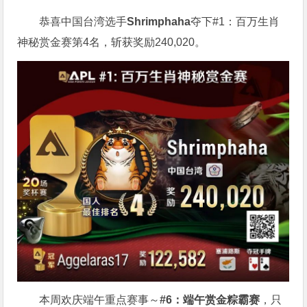
恭喜中国台湾选手
Shrimphaha
夺下#1：百万生肖
神秘赏金赛第4名，斩获奖励240,020。
本周欢庆端午重点赛事～
#6：端午赏金粽霸赛
，只