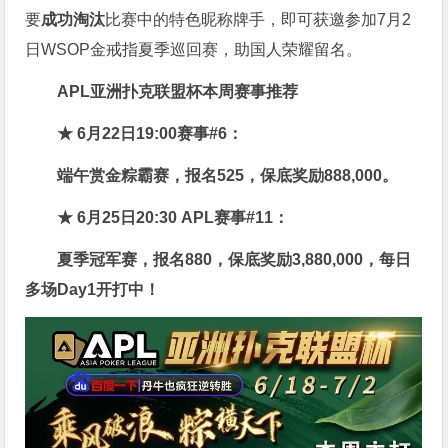
要
成功淘汰
比赛中的特色昵称牌手，即可获邀参加7月2
日WSOP金戒指夏季巡回赛，助国人荣耀留名。
APL亚洲扑克联盟杯
本周赛事推荐
★ 6月22日19:00赛事#6：
端午赏金粽霸赛，报名525，保底奖励888,000。
★ 6月25日20:30 APL赛事#11：
夏季冠军赛，报名880，保底奖励3,880,000，每日
多场Day1开打中！