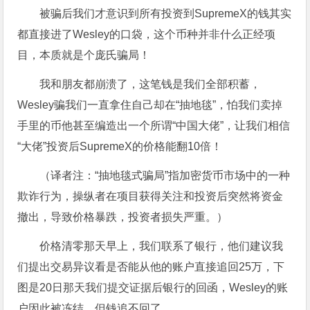
被骗后我们才意识到所有投资到SupremeX的钱其实
都直接进了Wesley的口袋，这个币种并非什么正经项
目，本质就是个庞氏骗局！
我和朋友都崩溃了，这笔钱是我们全部积蓄，
Wesley骗我们一直拿住自己却在“抽地毯”，怕我们卖掉
手里的币他甚至编造出一个所谓“中国大佬”，让我们相信
“大佬”投资后SupremeX的价格能翻10倍！
（译者注：“抽地毯式骗局”指加密货币市场中的一种
欺诈行为，操纵者在项目获得关注和投资后突然将资金
撤出，导致价格暴跌，投资者损失严重。）
价格清零那天早上，我们联系了银行，他们建议我
们提出交易异议看是否能从他的账户直接追回25万，下
图是20日那天我们提交证据后银行的回函，Wesley的账
户因此被冻结，但钱追不回了。