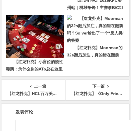
【红龙扑克】2026KPC济
州站｜群雄争锋！主赛事B/C组
合共407人次参赛52人晋级，张
达森/赵洪军分别登顶小组CL，
多场混合游戏持续开启助你摘
冠！
【红龙扑克】Moorman的
32s翻后加注，真的错在翻前
【红龙扑克】小盲位的慢性
吗？Solver给出了一个“反人类”
毒药：为什么你的ATo总在这里
的答案
输钱？
上一篇
下一篇
【红龙扑克】HCL百万美元赛首日：Keating诈唬翻车损失195万大POT Peter状态火热
【红龙扑克】《Only Friends》播客正式和大家说再见停更
文
发表评论
章
导
航