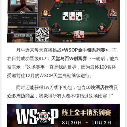
丹牛近来每天直播挑战
<WSOP金手链系列赛>
，而
在日前成功晋级
#17：天堂岛百W创富赛
下一轮后，他兴
奋表示：“这场赛事一直是我的目标，因为最终100名将
受邀前往12月的WSOP天堂岛站继续进行。
同时还能获得1w刀线下礼包，包含
10晚酒店住宿
及
众多周边商品
，我觉得所有人都不该错过这场比赛！”