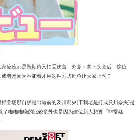
？
大家应该都是既期待又怕受伤害，究竟～拿下头套后，这位
又或者是因为不能看才用这种方式钓鱼让大家上勾？
样登场那自然是出道前的及川莉央(干我老是打成及川奈央)是
优除了啪啪啪赚的比较多外也是因为这位新人想要「非常猛
ー