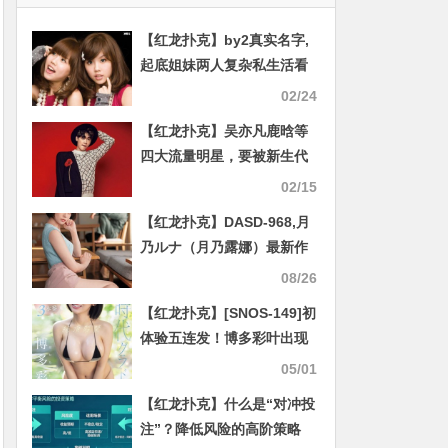
【红龙扑克】by2真实名字,
起底姐妹两人复杂私生活看
点十足
02/24
【红龙扑克】吴亦凡鹿晗等
四大流量明星，要被新生代
流量明星冲垮了？
02/15
【红龙扑克】DASD-968,月
乃ルナ（月乃露娜）最新作
品2023/02/04发布！
08/26
【红龙扑克】[SNOS-149]初
体验五连发！博多彩叶出现
了未曾有过的高潮表情！
05/01
【红龙扑克】什么是“对冲投
注”？降低风险的高阶策略