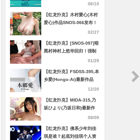
06/10
【红龙扑克】木村愛心(木村
爱心)作品SNOS-066发布！
让L罩杯的大奶姐姐禁欲一个
02/27
月，夸张绝顶…从优雅女神
【红龙扑克】[SNOS-097]暗
变放荡痴女
黑村神村上悠华回归！强制
进入绝的状态后被迫大乱
01/29
交！
【红龙扑克】FSDSS-395,本
乡爱(Hongo-Ai)最新作品
2022/03/20发布！
12/20
【红龙扑克】MIDA-315,乃
坂ひより(乃坂日和)最新作
品2025/09/01发布！
08/09
【红龙扑克】佛系少年刘佳
琪是谁？起底刘佳琪个人资