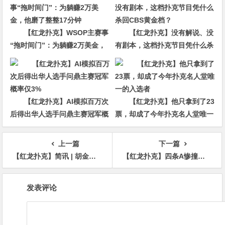
【红龙扑克】WSOP主赛事
【红龙扑克】没有解说、没
“拖时间门”：为躺赚2万美金，
有剧本，这档扑克节目凭什么杀
他磨了整整17分钟
回CBS黄金档？
【红龙扑克】AI模拟百万次
【红龙扑克】他只拿到了23
后得出华人选手问鼎主赛冠军概
票，却成了今年扑克名人堂唯一
率仅3%
的入选者
上一篇
下一篇
【红龙扑克】简讯 | 胡金龙在WSOP线上赛收获一条金手链
【红龙扑克】四条A惨撞皇家同花顺！回顾WSOP史上最疯狂的Bad Beat
文
发表评论
章
导
航