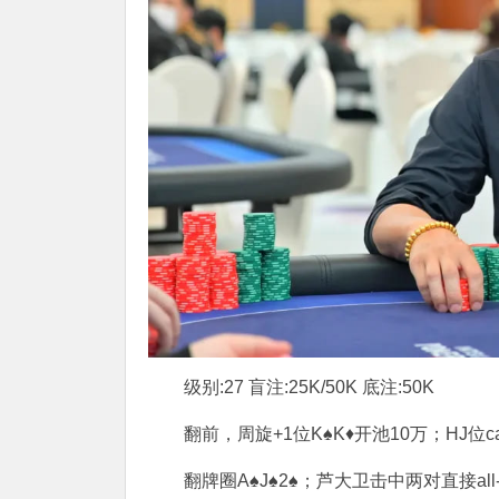
级别:27 盲注:25K/50K 底注:50K
翻前，周旋+1位K♠K♦开池10万；HJ位cal
翻牌圈A♠J♠2♠；芦大卫击中两对直接all