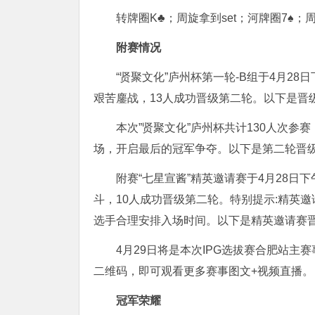
转牌圈K♣；周旋拿到set；河牌圈7♠
附赛情况
“贤聚文化”庐州杯第一轮-B组于4月2
艰苦鏖战，13人成功晋级第二轮。以下是晋
本次”贤聚文化”庐州杯共计
130人次参
场，开启最后的冠军争夺。以下是第二轮晋
附赛“七星宣酱”精英邀请赛于4月28日
斗，10人成功晋级第二轮。特别提示:
精英邀
选手合理安排入场时间。以下是精英邀请赛
4月29日将是本次IPG选拔赛合肥站
二维码，即可观看更多赛事图文+视频直播。
冠军荣耀