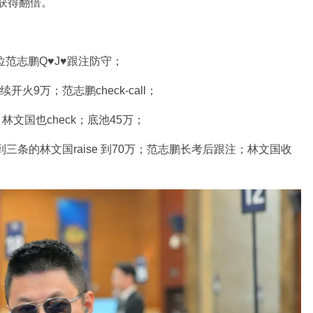
对获得翻倍。
B位范志鹏Q♥J♥跟注防守；
火9万；范志鹏check-call；
林文国也check；底池45万；
三条的林文国raise 到70万；范志鹏长考后跟注；林文国收