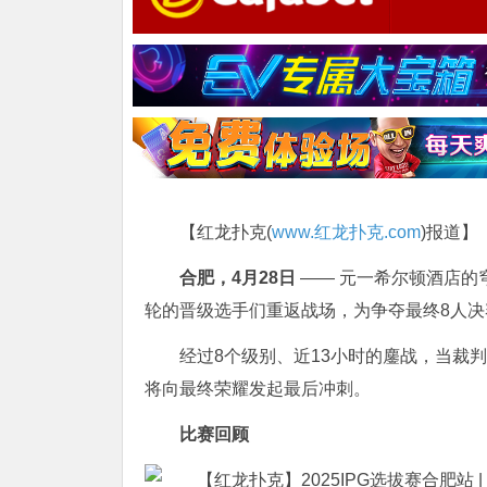
【红龙扑克(
www.红龙扑克.com
)报道】
合肥，4月28日
—— 元一希尔顿酒店的穹
轮的晋级选手们重返战场，为争夺最终8人
经过8个级别、近13小时的鏖战，当裁
将向最终荣耀发起最后冲刺。
比赛回顾