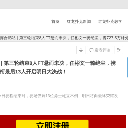
首页
红龙扑克新闻
红龙扑克教学
拔赛合肥站 | 第三轮结束8人FT悬而未决，任彬文一骑绝尘，携727.5万
发表评论
站 | 第三轮结束8人FT悬而未决，任彬文一骑绝尘，携
分领衔最后13人开启明日大决战！
今日赛程结束时，赛场仅剩13位勇士屹立不倒，明日将向最终荣耀发