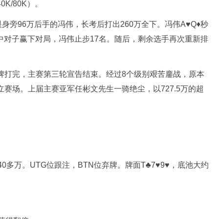
K/80K）。
眼身旁96万后手的冯伟，长考后打出260万全下。冯伟A♥Q♦秒
力翻牌击中对子赢下对局，冯伟止步17名。随后，剩余选手再次重新排
手牌打完，主赛第三轮宣告结束。经过8个级别艰苦鏖战，原本
立赛场。上届主赛亚军任彬文先生一骑绝尘，以727.5万的超
0多万。UTG位跟注，BTN位弃牌。牌面T♣7♥9♥，底池大约