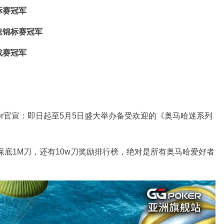
标赛
冠军
速锦标赛
冠军
战赛
冠军
ker官宣：即日起至5月5日盛大举办备受欢迎的《奥马哈迷系列
事保底1M刀，还有10w刀奖励排行榜，绝对是所有奥马哈爱好者