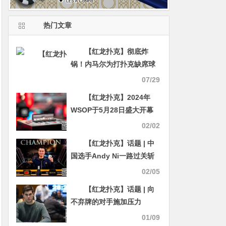
热门文章
【红龙扑克】彻底炸
锅！内马尔为打扑克缺席球
队客场，全网怒骂后强硬回
07/29
怼：管好你们自己的生活！
【红龙扑克】2024年
WSOP于5月28日盛大开幕
02/02
【红龙扑克】话题 | 中
国选手Andy Ni一路过关斩
将，一鼓作气赢得首个
02/05
Triton冠军头衔
【红龙扑克】话题 | 向
不弃牌的对手施加压力
01/09