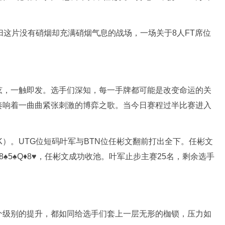
归这片没有硝烟却充满硝烟气息的战场，一场关于8人FT席位
弦，一触即发。选手们深知，每一手牌都可能是改变命运的关
奏响着一曲曲紧张刺激的博弈之歌。当今日赛程过半比赛进入
0K）。UTG位短码叶军与BTN位任彬文翻前打出全下。任彬文
♥8♠5♠Q♦8♥，任彬文成功收池。叶军止步主赛25名，剩余选手
个级别的提升，都如同给选手们套上一层无形的枷锁，压力如