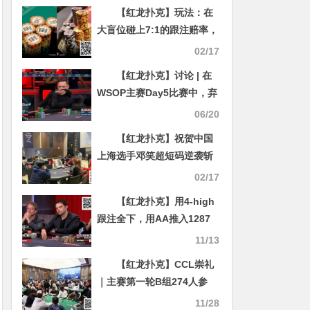
【红龙扑克】玩法：在
大盲位碰上7:1的跟注赔率，
用75跟注的赢率比KT高
02/17
【红龙扑克】讨论 | 在
WSOP主赛Day5比赛中，弃
掉同花坚果：Toby Lewis的
06/20
决定是否正确？
【红龙扑克】祝贺中国
上海选手邓笑超短码逆袭斩
夺JEJU杯冠军！其他国人选
02/17
手将三四六七名收入囊中！
【红龙扑克】用4-high
更多赛事明日推出！
跟注全下，用AA推入1287
【SUPER CUP济州】
个BB——Alan Keating是
11/13
天才还是疯子？
【红龙扑克】CCL崇礼
｜主赛第一轮B组274人参
赛，杨星领衔86人晋级
11/28