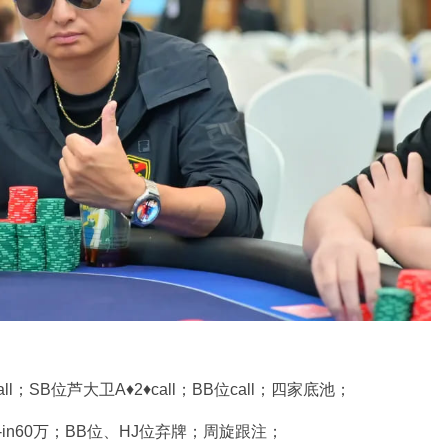
l；SB位芦大卫A♦2♦call；BB位call；四家底池；
-in60万；BB位、HJ位弃牌；周旋跟注；