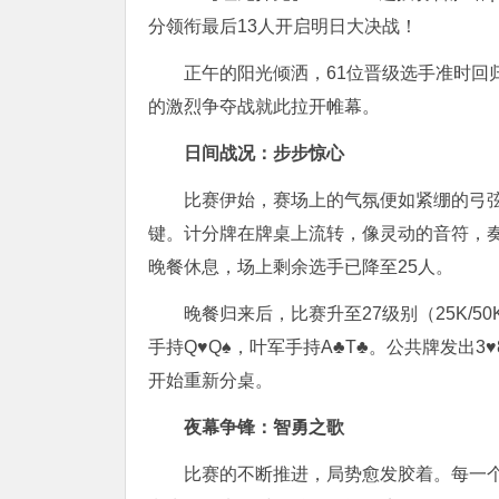
正午的阳光倾洒，61位晋级选手准时回
的激烈争夺战就此拉开帷幕。
日间战况：步步惊心
比赛伊始，赛场上的气氛便如紧绷的弓
键。计分牌在牌桌上流转，像灵动的音符，
晚餐休息，场上剩余选手已降至25人。
晚餐归来后，比赛升至27级别（25K/5
手持Q♥Q♠，叶军手持A♣T♣。公共牌发出3
开始重新分桌。
夜幕争锋：智勇之歌
比赛的不断推进，局势愈发胶着。每一