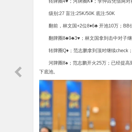
转牌圈4♥；河牌圈K♦；李仲垚凭借两
级别:27 盲注:25K/50K 底注:50K
翻前，林文国+2位8♦6♣ 开池10万；B
翻牌圈8♣9♣3♥；林文国拿到击中对子继续开
转牌圈Q♦；范志鹏拿到顶对继续check；
河牌圈8♠；范志鹏开火25万；已经提高到
下底池。