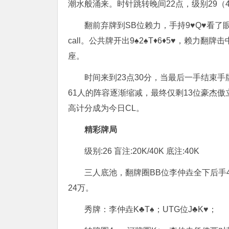
潮水般涌来。时针跳转晚间22点，级别29（40
翻前弃牌到SB位赖力，手持9♥Q♥看了
call。公共牌开出9♠2♠T♦6♦5♥，赖
座。
时间来到23点30分，当最后一手结束
61人的阵容逐渐缩减，最终仅剩13位豪杰傲
高计分成为今日CL。
精彩牌局
级别:26 盲注:20K/40K 底注:40K
三人底池，翻牌圈BB位李仲垚全下后手4
24万。
秀牌：李仲垚K♣T♠；UTG位J♣K♥；