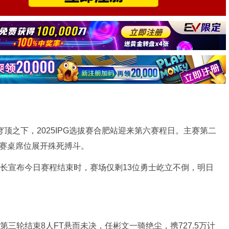
顶之下，2025IPG选拔赛合肥站迎来第六赛程日。主赛第二
决赛桌席位展开殊死搏斗。
判长宣布今日赛程结束时，赛场仅剩13位勇士屹立不倒，明日