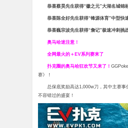
恭喜蔡昊先生获得
“徽之元”大湖名城锦
恭喜陈全好先生获得
“锋源体育”中型快
恭喜巍宗波先生获得
“詹记”极速冲刺挑
奥马哈迷注意！
全网最火的＋EV系列赛来了
扑克圈的奥马哈狂欢节又来了！
GGPo
赛》！
总保底奖励高达1,000w刀，其中主赛
不容错过的盛宴！