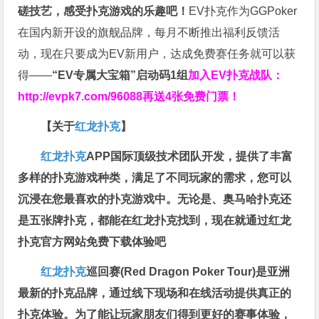
磋技艺，感受扑克游戏的乐趣吧！
EV扑克作为GGPoker
在国内新开设的旗舰品牌，每月不断推出福利反馈活
动，现在只要成为EV新用户，达成免费赛任务就可以获
得——
“EV专属大宝箱”启动码1组
加入EV扑克战队：
http://evpk7.com/96088
再送4张免费门票！
【关于
红龙扑克
】
红龙扑克
APP国际顶级技术团队开发，提供了丰富
多样的扑克游戏种类，满足了不同玩家的需求，您可以
沉浸在您最喜欢的扑克游戏中。无论是、奥马哈扑克还
是五张牌扑克，都能在红龙扑克找到，现在就通过红龙
扑克官方网站免费下载体验吧
红龙扑克
巡回赛​(Red Dragon Poker Tour)是亚洲
最新的扑克品牌，通过线下现场和在线活动提供真正的
扑克体验。为了能让玩家朋友们得到更好的赛事体验，