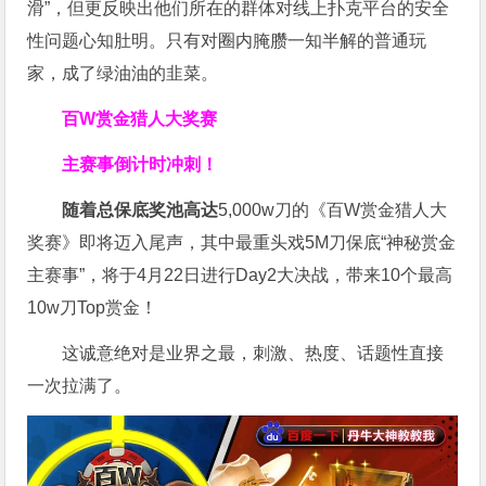
滑”，但更反映出他们所在的群体对线上扑克平台的安全
性问题心知肚明。只有对圈内腌臜一知半解的普通玩
家，成了绿油油的韭菜。
百W赏金猎人大奖赛
主赛事倒计时冲刺！
随着总保底奖池高达
5,000w刀的《百W赏金猎人大
奖赛》即将迈入尾声，其中最重头戏5M刀保底“神秘赏金
主赛事”，将于4月22日进行Day2大决战，带来10个最高
10w刀Top赏金！
这诚意绝对是业界之最，刺激、热度、话题性直接
一次拉满了。