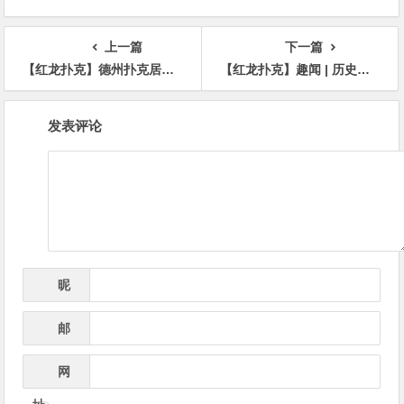
率仅3%
的入选者
上一篇
下一篇
【红龙扑克】德州扑克居然在《披荆斩棘的哥哥》帮了王栎鑫大忙！
【红龙扑克】趣闻 | 历史上第二大扑克Bad Beat大奖诞生，奖金高达180万美元
文
发表评论
章
导
航
昵
*
称
邮
*
箱
网