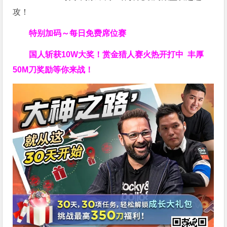
攻！
特别加码～每日免费席位赛
国人斩获
10W
大奖！
赏金猎人赛火热开打中 丰厚
50M刀奖励等你来战！