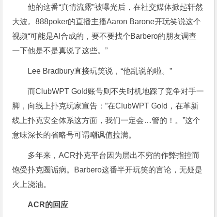
他的这番“真情流露”被曝光后，在社交媒体掀起轩然
大波。888poker的直播主播Aaron Barone开玩笑说这个
视频“可能是AI合成的，要不要找个Barbero的朋友调查
一下他是不是真说了这些。”
Lee Bradbury直接玩笑说，“他乱说的啦。”
而ClubWPT Gold账号则不失时机地踩了竞争对手一
脚，向线上扑克玩家宣告：”在ClubWPT Gold，在革新
线上扑克安全体系这方面，我们一定会…管的！。”这个
意味深长的省略号可谓嘲讽值拉满。
多年来，ACR扑克平台因为层出不穷的作弊指控而
饱受扑克圈诟病。Barbero这番半开玩笑的言论，无疑是
火上浇油。
ACR的回应