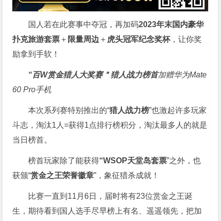
国人若在此赛事中夺冠，再加码
2023年末国内豪华
扑克旅游套票
＋
限量周边
＋
虎头冠军纪念奖杯
，让你奖
励拿到手软！
“百W赏金猎人大奖赛＂
猎人战力榜首
加赠华为Mate
60 Pro手机
本次系列赛特别推出的“
猎人战力榜
”也激起许多玩家
斗志，淘汰1人=获得1点排行榜积分，淘汰最多人的就是
当日榜首。
榜首玩家除了能获得
“WSOP天堂岛套票
”之外，也
获颁“
赏金之王荣誉徽章
”，象征猎杀成就！
比赛一直到11月6日，届时将有23位赏金之王诞
生，期待看到国人选手尽早榜上有名、遥遥领先，把加