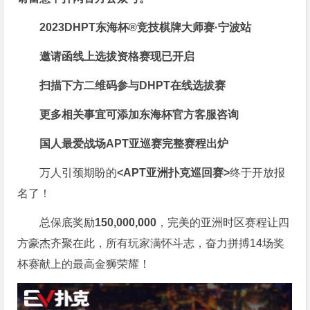
2023DHPT东海杯®
竞技棋牌大师赛·宁波站
邀请函线上选拔资格赛现已开启
扫描下方二维码参与DHPT在线选拔赛
更多相关事宜可添加东海杯官方客服咨询
国人最爱战场
APT亚巡赛完整赛程出炉
万人引颈期盼的
<APT亚洲扑克巡回赛>
终于开放报
名了！
总保底奖励
150,000,000
，完美的亚洲时区赛程让四
方豪杰齐聚在此，所有玩家满怀斗志，奋力拼搏14场奖
杯赛献上的最高金狮荣耀！