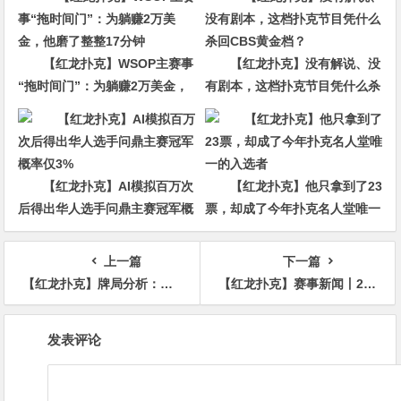
【红龙扑克】WSOP主赛事
【红龙扑克】没有解说、没
“拖时间门”：为躺赚2万美金，
有剧本，这档扑克节目凭什么杀
他磨了整整17分钟
回CBS黄金档？
【红龙扑克】AI模拟百万次
【红龙扑克】他只拿到了23
后得出华人选手问鼎主赛冠军概
票，却成了今年扑克名人堂唯一
率仅3%
的入选者
上一篇
下一篇
【红龙扑克】牌局分析：这手翻牌圈底对+听花，错在哪儿？
【红龙扑克】赛事新闻丨2023第五届TPA大师慈善邀请赛首日赛况公布
文
发表评论
章
导
航