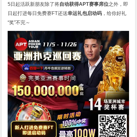
5日起活跃新朋友除了将
自
动获得APT赛事席位
之外，即
日起打进每日免费赛FT还送
幸运礼包启动码
，给你好礼
“奖”不完～