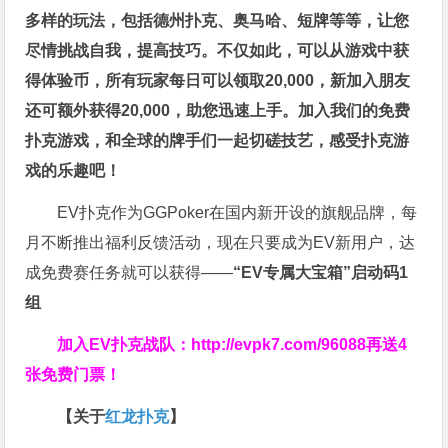
多样的玩法，包括德州扑克、奥马哈、短牌等等，让您
尽情挑战自我，提高技巧。不仅如此，
可以从游戏中获
得体验币，所有玩家每日可以领取20,000，新加入朋友
还可额外获得20,000，助您迅速上手。
加入我们的免费
扑克游戏，和全球的牌手们一起切磋技艺，感受扑克游
戏的乐趣吧！
EV扑克作为GGPoker在国内新开设的旗舰品牌，每
月不断推出福利反馈活动，现在只要成为EV新用户，达
成免费赛任务就可以获得——
“EV专属大宝箱”启动码1
组
加入EV扑克战队：
http://evpk7.com/96088
再送4
张免费门票！
【关于
红龙扑克
】