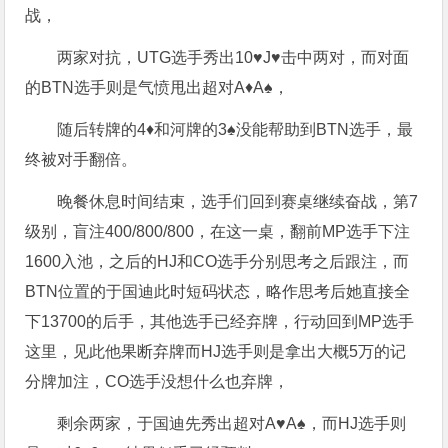
战，
两家对抗，UTG选手秀出10♥️J♥️击中两对，而对面
的BTN选手则是气愤甩出超对A♦️A♠️，
随后转牌的4♦️和河牌的3♠️没能帮助到BTN选手，最
终被对手翻倍。
晚餐休息时间结束，选手们回到赛桌继续奋战，第7
级别，盲注400/800/800，在这一桌，翻前MP选手下注
1600入池，之后的HJ和CO选手分别思考之后跟注，而
BTN位置的于国迪此时短码状态，略作思考后她直接全
下13700的后手，其他选手已经弃牌，行动回到MP选手
这里，见此他果断弃牌而HJ选手则是拿出大概5万的记
分牌加注，CO选手没想什么也弃牌，
剩余两家，于国迪先秀出超对A♥️A♠️，而HJ选手则