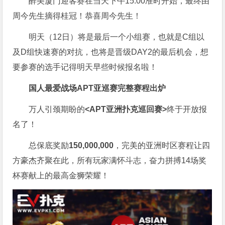
醉美厦门迎客赛在当天下午15:00准时开始，最终由
周今先生摘得桂冠！恭喜周今先生！
明天（12日）将是最后一个小组赛，也就是C组以
及D组快速赛的对抗，也将是晋级DAY2的最后机会，想
要参赛的选手记得明天早些时候报名啦！
国人最爱战场
APT亚巡赛完整赛程出炉
万人引颈期盼的
<APT亚洲扑克巡回赛>
终于开放报
名了！
总保底奖励
150,000,000
，完美的亚洲时区赛程让四
方豪杰齐聚在此，所有玩家满怀斗志，奋力拼搏14场奖
杯赛献上的最高金狮荣耀！