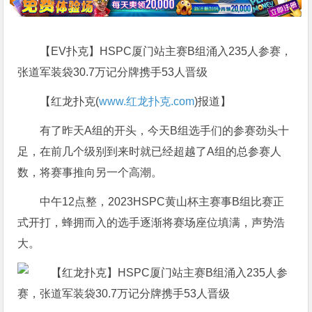
【EV扑克】HSPC厦门站主赛B组涌入235人参赛，
张道军装袋30.7万记分牌携手53人晋级
【红龙扑克(
www.红龙扑克.com
)报道】
有了昨天A组的开头，今天B组选手们的参赛劲头十
足，在前几个级别到来时就已经超越了A组的总参赛人
数，将赛事推向另一个高潮。
中午12点整，2023HSPC黄山
杯主赛事B组比赛正
式开打，蜂拥而入的选手逐渐将赛场座位填满，声势浩
大。