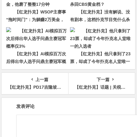
【红龙扑克】WSOP主赛事
【红龙扑克】没有解说、没
“拖时间门”：为躺赚2万美金，
有剧本，这档扑克节目凭什么杀
他磨了整整17分钟
回CBS黄金档？
【红龙扑克】AI模拟百万次
【红龙扑克】他只拿到了23
后得出华人选手问鼎主赛冠军概
票，却成了今年扑克名人堂唯一
率仅3%
的入选者
上一篇
下一篇
【红龙扑克】PD17吉隆坡站 | 韩国选手LEE DUHAN斩获开幕赛冠军 国人刘文凯获第5名
【红龙扑克】话题 | 关税大战会冲击2025年世界扑克大赛吗？
文
发表评论
章
导
航