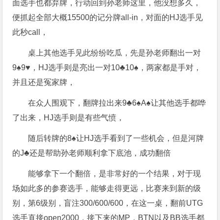
面选手也都弃牌，行动回到孙老师这里，他没想多久，
便抓起全部大概15500的记分牌all-in，对面的HJ选手见
此秒call，
桌上其他选手见此纷纷吃瓜，先是孙老师翻出一对
9♠️9♥️，HJ选手则是亮出一对10♣️10♠️，两家都是手对，
并且还是冤家牌，
在众人围观下，翻牌拉出来9♣️6♠️A♠️让其他选手都哗
了出来，HJ选手则是有些气愤，
随后转牌的8♠️让HJ选手看到了一些机会，但是河牌
的J♣️还是帮助孙老师顺利拿下底池，成功翻倍
能够拿下一个翻倍，是非常好的一个结果，对于现
场如此多的参赛选手，能够走得更远，比赛来到新的级
别，第6级别，盲注300/600/600，在这一桌，翻前UTG
选手直接open2000，接下来的MP，BTN以及BB选手都