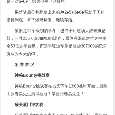
是一对6♦️6♥️，结果似乎已经预料，
果然随后公共牌发出来的J♥️2♠️5♥️3♣️8♣️帮助于国迪
坚持到底，拿下短码翻倍，继续存活。
依旧是12个级别的争斗，也终于让这场大战偃旗息
鼓，一共235人参加的B组比赛，最终在混乱对抗之中剩
余53位选手晋级，而选手张道军则是装袋307000的记分
牌成为今天的CL。
附 赛 赛 况
神秘Bounty挑战赛
神秘Bounty挑战赛在当天下午13:00准时开始，最终
由张春昊先生摘得桂冠！恭喜张春昊先生！
醉美厦门迎客赛