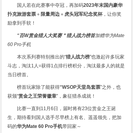
国人若在此赛事中夺冠，再加码
2023年末国内豪华
扑克旅游套票
＋
限量周边
＋
虎头冠军纪念奖杯
，让你奖
励拿到手软！
“百W赏金猎人大奖赛＂
猎人战力榜首
加赠华为Mate
60 Pro手机
本次系列赛特别推出的“
猎人战力榜
”也激起许多玩家
斗志，淘汰1人=获得1点排行榜积分，淘汰最多人的就是
当日榜首。
榜首玩家除了能获得
“WSOP天堂岛套票
”之外，也
获颁“
赏金之王荣誉徽章
”，象征猎杀成就！
比赛一直到11月6日，届时将有23位赏金之王诞
生，期待看到国人选手尽早榜上有名、遥遥领先，把加
码的
华为Mate 60 Pro手机
带回家～