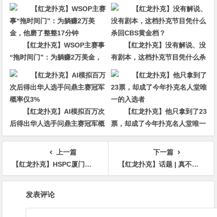
【红龙扑克】WSOP主赛事
【红龙扑克】没有解说、没
“拖时间门”：为躺赚2万美金，
有剧本，这档扑克节目凭什么杀
他磨了整整17分钟
回CBS黄金档？
【红龙扑克】AI模拟百万次
【红龙扑克】他只拿到了23
后得出华人选手问鼎主赛冠军概
票，却成了今年扑克名人堂唯一
率仅3%
的入选者
上一篇
下一篇
【红龙扑克】HSPC厦门站188人争夺81人奖励圈，昔日冠军刘小虎解锁泡沫身份，何俊杰狂揽190万记分领先34人晋级
【红龙扑克】话题 | 真不走运，Johan Guilbert的KK两次跑输AK
文
发表评论
章
导