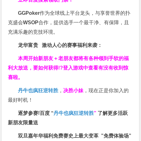
GGPoker
作为全球线上平台龙头，与享誉世界的扑
克盛会
WSOP
合作，提供选手一个最干净、有保障，且
充满乐趣的竞技环境。
龙华富贵 激动人心的赛事福利来袭：
本周开始新朋友＋老朋友都将有各种领到手软的福
利大放送，要如何获得!?登入游戏中查看有没有收到惊
喜啦。
丹牛也疯狂逆转胜
，
决胜小妹
，现在正是你加入的
最好时机！
逐梦参赛!百度 “
丹牛也疯狂逆转胜
”
了解更多
活跃
新朋友限量送
双旦嘉年华福利
免费赛史上最大变革
”免费体验场”