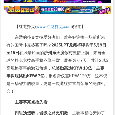
【红龙扑克(
www.红龙扑克.com
)报道】
亲爱的扑克竞技爱好者们，准备好迎接一场前所未
有的国际扑克盛宴了吗？
2025LPT龙耀杯
即将于
5月9日
至15日
在风景如画的
济州乐天度假村
激情上演！来自全
球的扑克竞技高手将齐聚一堂，展开为期7天、共计23场
高规格赛事的激烈角逐，
总奖励高达KRW 10亿
，
主赛
事保底奖励KRW 7亿
，报名费仅需KRW 120万！这不仅
是一场智力的较量，更是一次通往财富与荣耀的绝佳机
会！
主赛事亮点抢先看
四组预选赛，晋级之路更刺激
：主赛事精心安排了