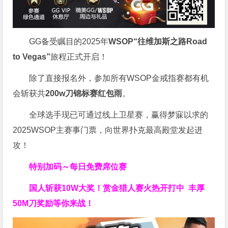
GG备受瞩目的2025年
WSOP“往维加斯之路Road
to Vegas”
旅程正式开启！
除了直接报名外，参加所有WSOP金戒指赛都有机
会斩获共
200w刀锦标赛红包雨
。
全球选手现已可通过线上卫星赛，赢得梦寐以求的
2025WSOP主赛事门票，向世界扑克最高殿堂发起进
攻！
特别加码～每日免费席位赛
国人斩获
10W
大奖！
赏金猎人赛火热开打中 丰厚
50M刀奖励等你来战！