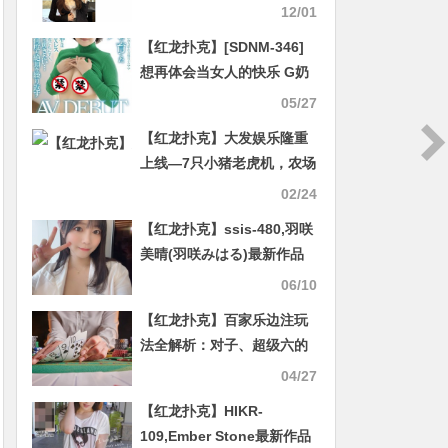
无业。
12/01
【红龙扑克】[SDNM-346]
想再体会当女人的快乐 G奶
人妻樱田杏奈在温泉饭店大
05/27
玩4P！
【红龙扑克】大发娱乐隆重
上线—7只小猪老虎机，农场
奇遇的财富盛宴
02/24
【红龙扑克】ssis-480,羽咲
美晴(羽咲みはる)最新作品
发布！
06/10
【红龙扑克】百家乐边注玩
法全解析：对子、超级六的
娱乐逻辑与策略权衡
04/27
【红龙扑克】HIKR-
109,Ember Stone最新作品