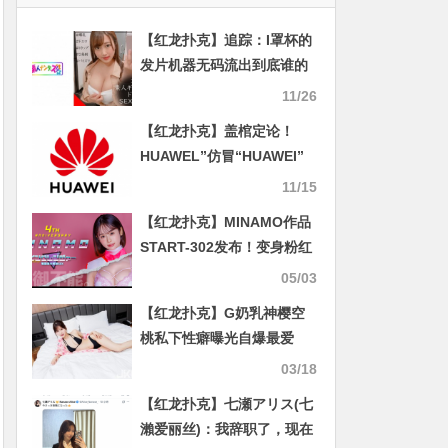
【红龙扑克】追踪：I罩杯的
发片机器无码流出到底谁的
错？
11/26
【红龙扑克】盖棺定论！
HUAWEL”仿冒“HUAWEI”
被判赔偿300万元
11/15
【红龙扑克】MINAMO作品
START-302发布！变身粉红
战队！她再也无法控制自己
05/03
的性欲！
【红龙扑克】G奶乳神樱空
桃私下性癖曝光自爆最爱
「两种姿势」：喜欢当进攻
03/18
方
【红龙扑克】七瀬アリス(七
瀨爱丽丝)：我辞职了，现在