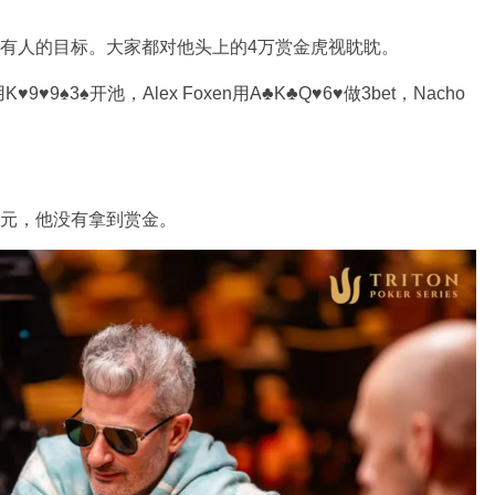
成为了所有人的目标。大家都对他头上的4万赏金虎视眈眈。
♠3♠开池，Alex Foxen用A♣K♣Q♥6♥做3bet，Nacho
.9万美元，他没有拿到赏金。