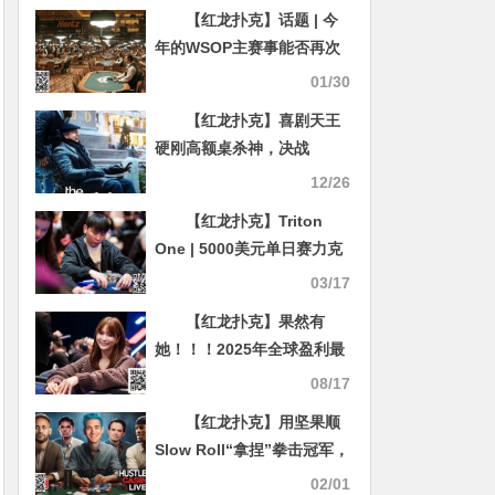
【红龙扑克】话题 | 今
年的WSOP主赛事能否再次
打破纪录？
01/30
【红龙扑克】喜剧天王
硬刚高额桌杀神，决战
900,000刀巨池
12/26
【红龙扑克】Triton
One | 5000美元单日赛力克
群雄，中国选手Chen Peng
03/17
豪取生涯最高$214,000奖
【红龙扑克】果然有
金！
她！！！2025年全球盈利最
多的10名女性牌手
08/17
【红龙扑克】用坚果顺
Slow Roll“拿捏”拳击冠军，
这位直播一哥够勇
02/01