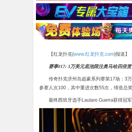
【红龙扑克(
www.红龙扑克.com
)报道】
赛事#17: 3万美元底池限注奥马哈四倍
传奇扑克济州岛超豪系列赛第17场：3
参赛人次100，其中重进次数55次，缔造总奖池$
最终西班牙选手Lautaro Guerra获得冠