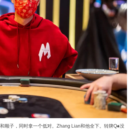
听同花和顺子，同时拿一个低对。Zhang Lian和他全下。转牌Q♠没