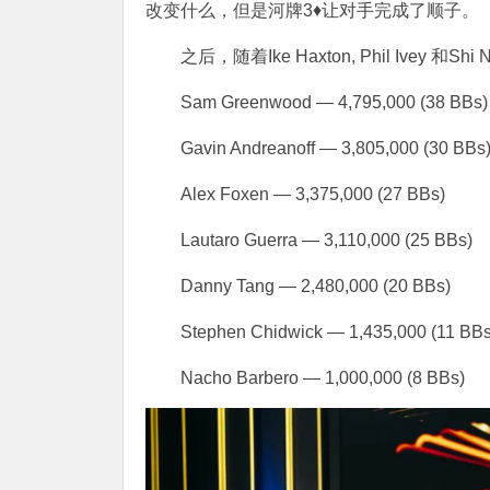
改变什么，但是河牌3♦让对手完成了顺子。
之后，随着Ike Haxton, Phil Ivey 
Sam Greenwood — 4,795,000 (38 BBs)
Gavin Andreanoff — 3,805,000 (30 BBs
Alex Foxen — 3,375,000 (27 BBs)
Lautaro Guerra — 3,110,000 (25 BBs)
Danny Tang — 2,480,000 (20 BBs)
Stephen Chidwick — 1,435,000 (11 BBs
Nacho Barbero — 1,000,000 (8 BBs)