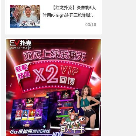
【红龙扑克】决赛剩6人
时用K-high连开三枪诈唬，
没个大心脏真玩不了
03/16