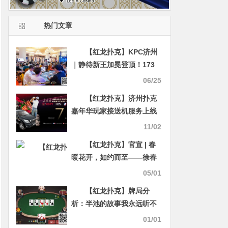
热门文章
【红龙扑克】KPC济州
｜静待新王加冕登顶！173
人对抗余13位选手明日争夺
06/25
决赛桌席位！纪夏青821万
【红龙扑克】济州扑克
计分牌笑傲全场！
嘉年华玩家接送机服务上线
附周边美食指南
11/02
【红龙扑克】官宣 | 春
暖花开，如约而至——徐春
暖签约QQPK战队
05/01
【红龙扑克】牌局分
析：半池的故事我永远听不
懂
01/01