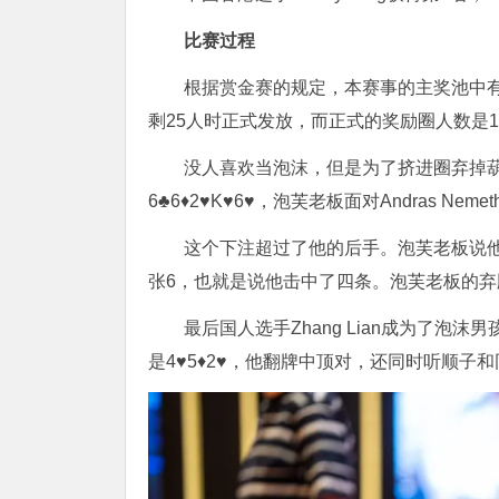
比赛过程
根据赏金赛的规定，本赛事的主奖池中有
剩25人时正式发放，而正式的奖励圈人数是1
没人喜欢当泡沫，但是为了挤进圈弃掉葫
6♣6♦2♥K♥6♥，泡芙老板面对Andras 
这个下注超过了他的后手。泡芙老板说他
张6，也就是说他击中了四条。泡芙老板的弃
最后国人选手Zhang Lian成为了泡沫男孩
是4♥5♦2♥，他翻牌中顶对，还同时听顺子