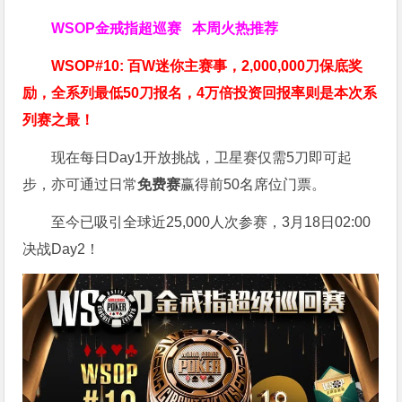
WSOP金戒指超巡赛
本周火热推荐
WSOP#10: 百W迷你主赛事，2,000,000刀保底奖
励，全系列最低50刀报名，4万倍投资回报率则是本次系
列赛之最！
现在每日Day1开放挑战，卫星赛仅需5刀即可起
步，亦可通过日常
免费赛
赢得前50名席位门票。
至今已吸引全球近25,000人次参赛，3月18日02:00
决战Day2！