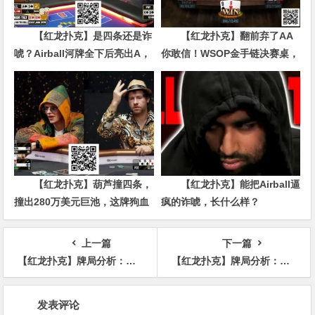
【红龙扑克】是四条还是诈
【红龙扑克】翻前弃了AA
唬？Airball河牌全下后亮出A，
你敢信！WSOP金手链决赛桌，
这手牌让对手陷入长考
这是神操作还是幸运的鱼？
【红龙扑克】葫芦撞四条，
【红龙扑克】能把Airball逼
撞出280万美元巨池，这牌狗血
疯的诈唬，长什么样？
得像剧本
上一篇
下一篇
【红龙扑克】牌局分析：不想打光你
【红龙扑克】牌局分析：转牌有人超额下注 还要继续看河牌吗？
文
发表评论
章