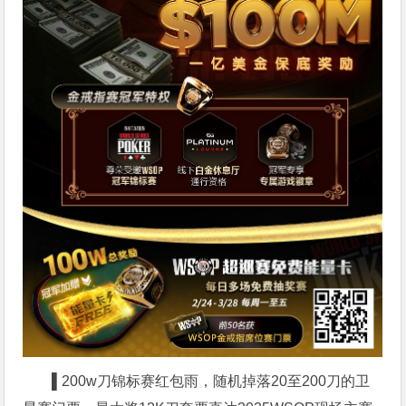
▌
200w刀锦标赛红包雨，随机掉落20至200刀的卫