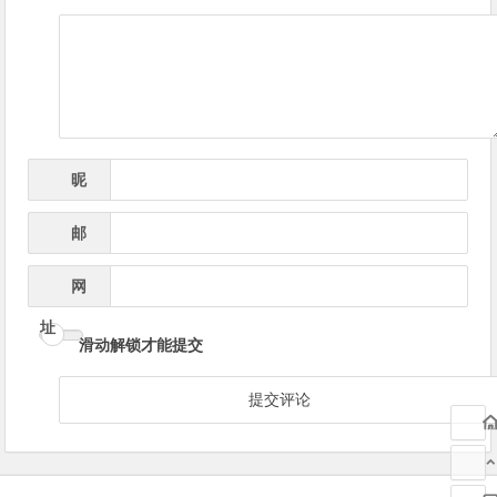
导
航
昵
*
称
邮
*
箱
网
址
滑动解锁才能提交