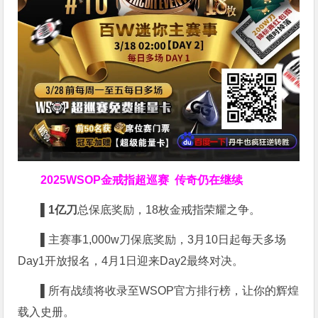
2025WSOP金戒指超巡赛
传奇仍在继续
▌
1亿刀
总保底奖励，18枚金戒指荣耀之争。
▌
主赛事1,000w刀保底奖励，3月10日起每天多场
Day1开放报名，4月1日迎来Day2最终对决。
▌
所有战绩将收录至WSOP官方排行榜，让你的辉煌
载入史册。