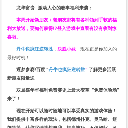
龙华富贵 激动人心的赛事福利来袭：
本周开始新朋友＋老朋友都将有各种领到手软的福
利大放送，要如何获得!?登入游戏中查看有没有收到惊
喜啦。
丹牛也疯狂逆转胜
，
决胜小妹
，现在正是你加入的
最好时机！
逐梦参赛!百度 “
丹牛也疯狂逆转胜
”
了解更多
活跃
新朋友限量送
双旦嘉年华福利
免费赛史上最大变革
”免费体验场”
来了！
现在开始可以随时随地可以享受真实的游戏体验！
我们提供丰富多样的玩法，包括德州扑克、奥马哈、短
牌等等，让您尽情挑战自我，提高技巧。不仅如此，
可