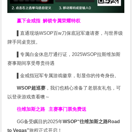
赢下金戒指
解锁专属荣耀特权
▌
直通现场WSOP百w刀保底冠军邀请赛，与世界级
牌手同桌竞技。
▌
专属白金休息厅通行证，2025WSOP拉斯维加斯
赛事期间享受尊贵待遇
▌
金戒指冠军专属游戏徽章，彰显你的传奇身份。
WSOP超巡赛
，我们也精心准备了老朋友礼包，可
以登录游戏查看噢～
往维加斯之路
主赛事门票免费送
GG备受瞩目的2025年
WSOP“往维加斯之路Road
to Vegas”
旅程正式开启！