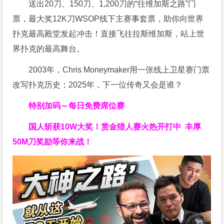
送出20刀、150刀、1,200刀的“往维加斯之路”门
票，最大奖12K刀WSOP线下主赛事套票，助你向世界
扑克最高殿堂发起冲击！直接飞往拉斯维加斯，站上世
界扑克的最高舞台。
2003年，Chris Moneymaker用一张线上卫星赛门票
改写扑克历史；2025年，下一位传奇又会是谁？
特别加码～每日免费席位赛
国人斩获
10W
大奖！
赏金猎人赛火热开打中 丰厚
50M刀奖励等你来战！