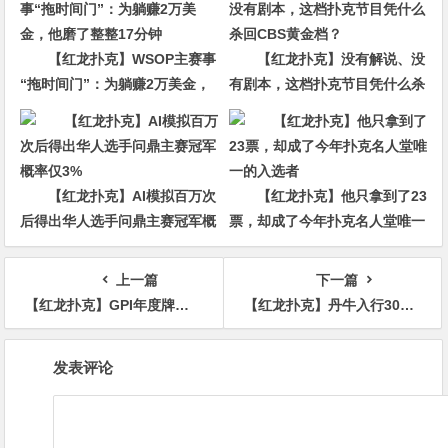
【红龙扑克】WSOP主赛事
【红龙扑克】没有解说、没
“拖时间门”：为躺赚2万美金，
有剧本，这档扑克节目凭什么杀
他磨了整整17分钟
回CBS黄金档？
【红龙扑克】AI模拟百万次
【红龙扑克】他只拿到了23
后得出华人选手问鼎主赛冠军概
票，却成了今年扑克名人堂唯一
率仅3%
的入选者
上一篇
下一篇
【红龙扑克】GPI年度牌手揭晓，美籍华裔Bin Weng拔得头筹
【红龙扑克】丹牛入行30载最惨一年！他如何在2023输掉1500多万？
文
发表评论
章
导
航