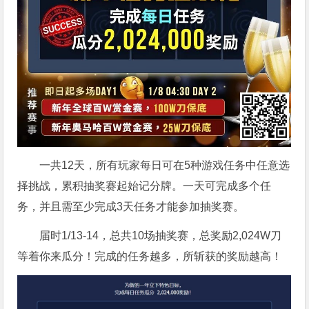
一共12天，所有玩家每日可在5种游戏任务中任意选
择挑战，累积抽奖赛起始记分牌。一天可完成多个任
务，并且需至少完成3天任务才能参加抽奖赛。
届时1/13-14，总共10场抽奖赛，总奖励2,024W刀
等着你来瓜分！完成的任务越多，所斩获的奖励越高！