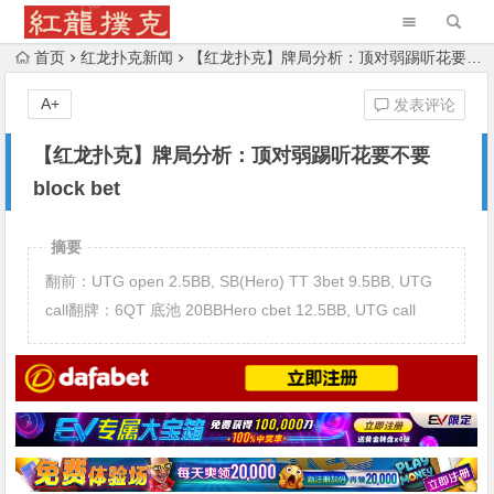
首页
红龙扑克新闻
【红龙扑克】牌局分析：顶对弱踢听花要不要block bet
A+
发表评论
【红龙扑克】牌局分析：顶对弱踢听花要不要
block bet
摘要
翻前：UTG open 2.5BB, SB(Hero) TT 3bet 9.5BB, UTG
call翻牌：6QT 底池 20BBHero cbet 12.5BB, UTG call