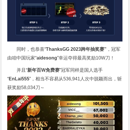
同时，也恭喜“
ThanksGG 2023跨年抽奖赛”
，冠军
由咱中国玩家“
aidesong
”幸运夺得最高奖励10W刀！
并且“
新年百W免费赛
”冠军同样是国人选手
“
EnLai555
”，相当不容易从536,941人次中脱颖而出，斩
获奖励58,034刀～