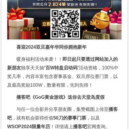
喜迎2024
双旦嘉年华同你拥抱新年
暖身福利活动来袭！！
即日起只要透过网站加入的
新朋友
独享天天抽“
百W转盘启动码
”活动资格，100%中
奖几率，内容丰富包含赛事基金、双旦席位赛门票，以
及最高奖励100W，数量有限，先到先得！
播客吧
《GoG黄金游戏》
送你去天堂岛度假
与任一位合影并分享朋友圈，集赞截图上传至
播客
吧
，就有机会获得价值
50刀的赛事门票
，以及
WSOP2024限量年历
！详情请上
播客吧
官网查询。