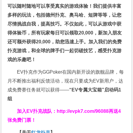
可以随时随地可以享受真实的游戏体验！我们提供丰富
多样的玩法，包括德州扑克、奥马哈、短牌等等，让您
尽情挑战自我，提高技巧。不仅如此，
可以从游戏中获
得体验币，所有玩家每日可以领取20,000，新加入朋友
还可额外获得20,000，助您迅速上手。
加入我们的免费
扑克游戏，和全球的牌手们一起切磋技艺，感受扑克游
戏的乐趣吧！
EV扑克作为GGPoker在国内新开设的旗舰品牌，每
月不断推出福利反馈活动，现在只要成为EV新用户，达
成免费赛任务就可以获得——
“EV专属大宝箱”启动码1
组
加入EV扑克战队：
http://evpk7.com/96088
再送4
张免费门票！
【关于
红龙扑克
】