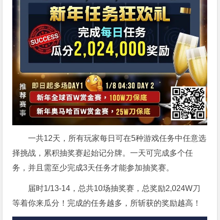
一共12天，所有玩家每日可在5种游戏任务中任意选
择挑战，累积抽奖赛起始记分牌。一天可完成多个任
务，并且需至少完成3天任务才能参加抽奖赛。
届时1/13-14，总共10场抽奖赛，总奖励2,024W刀
等着你来瓜分！完成的任务越多，所斩获的奖励越高！