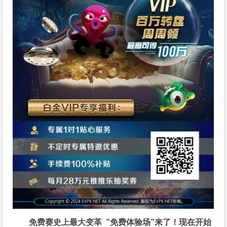
免费赛史上最大变革
”免费体验场”来了！
现在开始