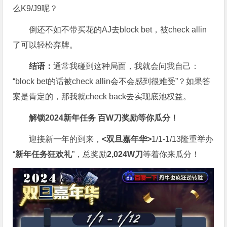
么K9/J9呢？
倒还不如不带买花的AJ去block bet，被check allin
了可以轻松弃牌。
结语：
通常我碰到这种局面，我就会问我自己：
“block bet的话被check allin会不会感到很难受”？如果答
案是肯定的，那我就check back去实现底池权益。
解锁2024新年任务
百W刀奖励
等你瓜分！
迎接新一年的到来，
<双旦嘉年华>
1/1-1/13隆重举办
“
新年任务狂欢礼
”，总奖励
2,024W刀
等着你来瓜分！