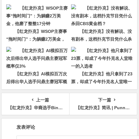
【红龙扑克】WSOP主赛事
【红龙扑克】没有解说、没
“拖时间门”：为躺赚2万美金，
有剧本，这档扑克节目凭什么杀
他磨了整整17分钟
回CBS黄金档？
【红龙扑克】AI模拟百万次
【红龙扑克】他只拿到了23
后得出华人选手问鼎主赛冠军概
票，却成了今年扑克名人堂唯一
率仅3%
的入选者
上一篇
下一篇
【红龙扑克】华裔选手Bin Weng获2023年WPT年度最佳牌手称号
【红龙扑克】简讯 | Punnat Punsri三冠加身，泰国牌手斩获济州站最后一场NLH赛事冠军
文
发表评论
章
导