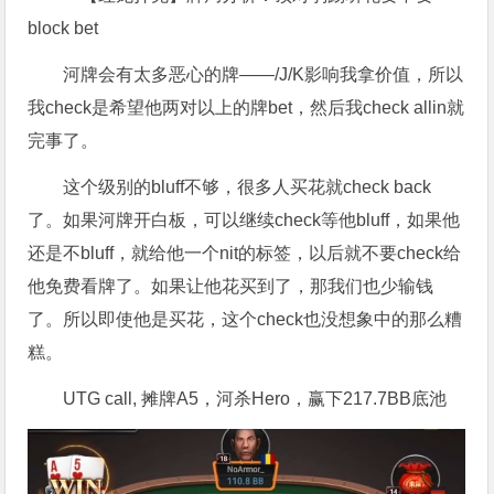
河牌会有太多恶心的牌——/J/K影响我拿价值，所以
我check是希望他两对以上的牌bet，然后我check allin就
完事了。
这个级别的bluff不够，很多人买花就check back
了。如果河牌开白板，可以继续check等他bluff，如果他
还是不bluff，就给他一个nit的标签，以后就不要check给
他免费看牌了。如果让他花买到了，那我们也少输钱
了。所以即使他是买花，这个check也没想象中的那么糟
糕。
UTG call, 摊牌A5，河杀Hero，赢下217.7BB底池