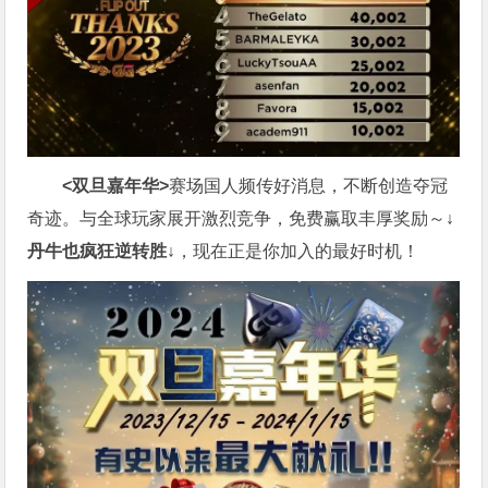
<双旦嘉年华>
赛场国人频传好消息，不断创造夺冠
奇迹。与全球玩家展开激烈竞争，免费赢取丰厚奖励～
↓
丹牛也疯狂逆转胜↓
，现在正是你加入的最好时机！