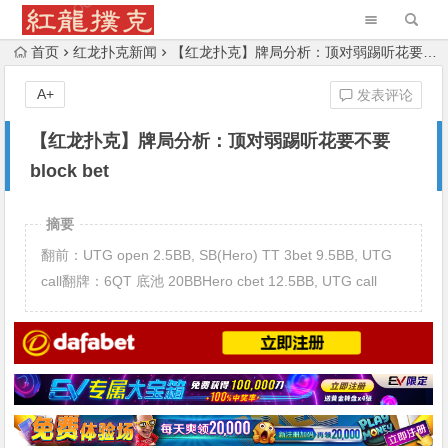
首页
红龙扑克新闻
【红龙扑克】牌局分析：顶对弱踢听花要不要block bet
A+
发表评论
【红龙扑克】牌局分析：顶对弱踢听花要不要
block bet
摘要
翻前：UTG open 2.5BB, SB(Hero) TT 3bet 9.5BB, UTG
call翻牌：6QT 底池 20BBHero cbet 12.5BB, UTG call