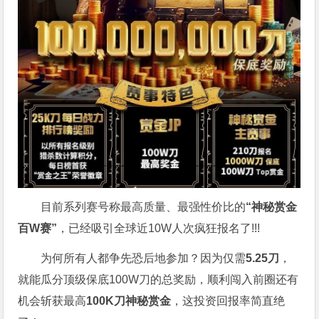
目前系列赛号称最高质量、最强性价比的
“神秘赏金
百W赛”
，已经吸引全球近10W人次疯狂报名了!!!
为何所有人都争先恐后地参加？因为仅需
5.25刀
，
就能瓜分顶级保底100W刀的总奖励，顺利闯入前圈还有
机会斩获最高
100K刀神秘赏金
，这投资回报率简直绝