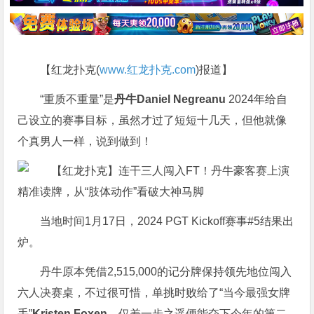
【红龙扑克(
www.红龙扑克.com
)报道】
“重质不重量”是
丹牛Daniel Negreanu
2024年给自
己设立的赛事目标，虽然才过了短短十几天，但他就像
个真男人一样，说到做到！
当地时间1月17日，2024 PGT Kickoff赛事#5结果出
炉。
丹牛原本凭借2,515,000的记分牌保持领先地位闯入
六人决赛桌，不过很可惜，单挑时败给了“当今最强女牌
手”
Kristen Foxen
，仅差一步之遥便能夺下今年的第二