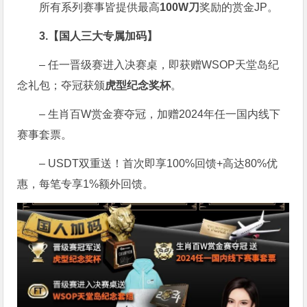
所有系列赛事皆提供最高
100W刀
奖励的赏金JP。
3.【国人三大专属加码】
– 任一晋级赛进入决赛桌，即获赠WSOP天堂岛纪
念礼包；夺冠获颁
虎型纪念奖杯
。
– 生肖百W赏金赛夺冠，加赠2024年任一国内线下
赛事套票。
– USDT双重送！首次即享100%回馈+高达80%优
惠，每笔专享1%额外回馈。