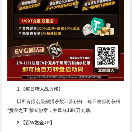
1.【每日猎人战力榜】
以所有报名级别猎杀数计算积分，每日榜首将获得
“
赏金之王
”荣誉徽章，并瓜分
10K刀
奖励。
2.【百W赏金JP】