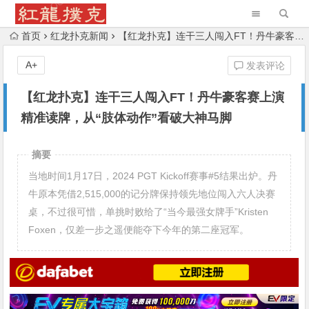
首页
红龙扑克新闻
【红龙扑克】连干三人闯入FT！丹牛豪客赛上演精准读牌，从“肢体动作”看破大神马脚
A+
发表评论
【红龙扑克】连干三人闯入FT！丹牛豪客赛上演
精准读牌，从“肢体动作”看破大神马脚
摘要
当地时间1月17日，2024 PGT Kickoff赛事#5结果出炉。丹
牛原本凭借2,515,000的记分牌保持领先地位闯入六人决赛
桌，不过很可惜，单挑时败给了“当今最强女牌手”Kristen
Foxen，仅差一步之遥便能夺下今年的第二座冠军。