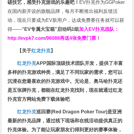
磋技艺，感受扑克游戏的乐趣吧！
EV扑克作为GGPoker
在国内新开设的旗舰品牌，每月不断推出福利反馈活
动，现在只要成为EV新用户，达成免费赛任务就可以获
得——
“EV专属大宝箱”启动码1组
加入EV扑克战队：
http://evpk7.com/96088
再送4张免费门票！
【关于
红龙扑克
】
红龙扑克
APP国际顶级技术团队开发，提供了丰富
多样的扑克游戏种类，满足了不同玩家的需求，您可以
沉浸在您最喜欢的扑克游戏中。无论是、奥马哈扑克还
是五张牌扑克，都能在红龙扑克找到，现在就通过红龙
扑克官方网站免费下载体验吧
红龙扑克
巡回赛​(Red Dragon Poker Tour)是亚洲
最新的扑克品牌，通过线下现场和在线活动提供真正的
扑克体验。为了能让玩家朋友们得到更好的赛事体验，