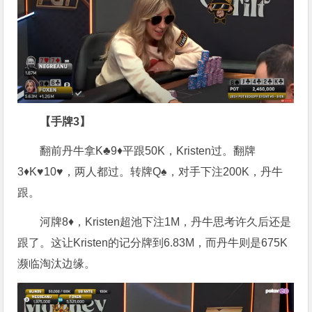
【手牌3】
翻前丹牛拿K♣9♦平跟50K，Kristen过。翻牌
3♦K♥10♥，两人都过。转牌Q♠，对手下注200K，丹牛
跟。
河牌8♦，Kristen超池下注1M，丹牛思考许久后还是
跟了。这让Kristen的记分牌到6.83M，而丹牛则是675K
濒临淘汰边缘。