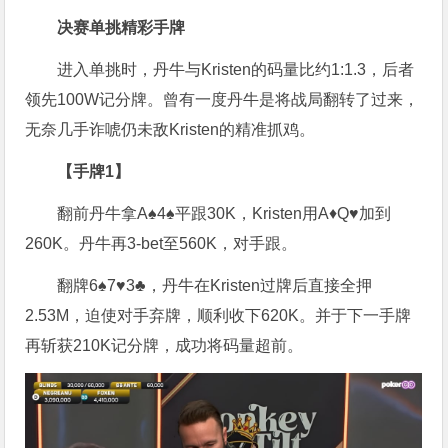
决赛单挑精彩手牌
进入单挑时，丹牛与Kristen的码量比约1:1.3，后者
领先100W记分牌。曾有一度丹牛是将战局翻转了过来，
无奈几手诈唬仍未敌Kristen的精准抓鸡。
【手牌1】
翻前丹牛拿A♠4♠平跟30K，Kristen用A♦Q♥加到
260K。丹牛再3-bet至560K，对手跟。
翻牌6♠7♥3♣，丹牛在Kristen过牌后直接全押
2.53M，迫使对手弃牌，顺利收下620K。并于下一手牌
再斩获210K记分牌，成功将码量超前。