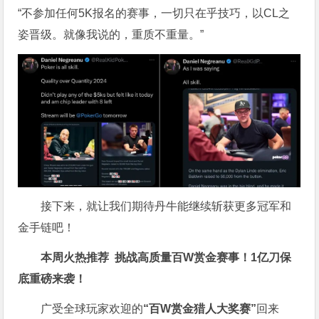
“不参加任何5K报名的赛事，一切只在乎技巧，以CL之
姿晋级。就像我说的，重质不重量。”
接下来，就让我们期待丹牛能继续斩获更多冠军和
金手链吧！
本周火热推荐
挑战高质量
百W赏金
赛事！1亿刀保
底重磅来袭！
广受全球玩家欢迎的
“百W赏金猎人大奖赛”
回来