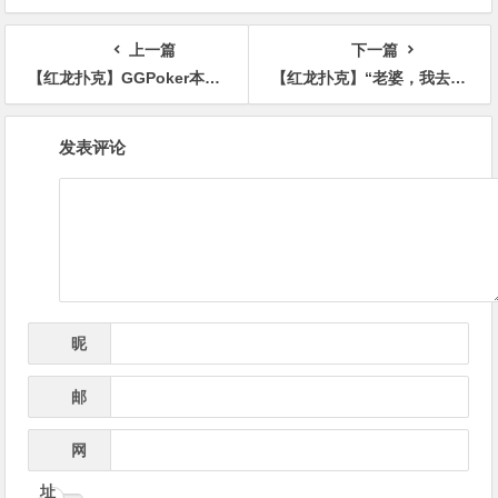
率仅3%
的入选者
上一篇
下一篇
【红龙扑克】GGPoker本周大事件盘点：收购HCL搞大事、国人夺WSOP金戒指季军、反作弊系统升级！
【红龙扑克】“老婆，我去打扑克了，等我开小米Ultra回家！”
文
发表评论
章
导
航
昵
*
称
邮
*
箱
网
址