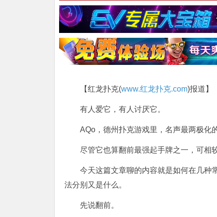
【红龙扑克(
www.红龙扑克.com
)报道】
有人爱它，有人讨厌它。
AQo，德州扑克游戏里，名声最两极化
尽管它也算翻前最强起手牌之一，可相较
今天这篇文章聊的内容就是如何在几种常
法分别又是什么。
先说翻前。