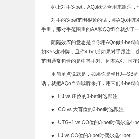
碰上对手3-bet，AQo既适合用来跟注，
对手的3-bet范围很紧的话，那AQo用
手里，那对手范围里的AA和QQ组合就少了一
阻隔效应的意思是当你用AQo做4-bet
如K5s这种牌，且你4-bet后如果对手跟
范围通常包含的是中等手对、同花AX、同花
更简单点说就是，如果你是坐HJ—SB的
话，就把AQo当诈唬牌来打，用它们4-bet
● HJ vs 庄位的3-bet时选跟注
● CO vs 大盲位的3-bet时选跟注
● UTG+1 vs CO位的3-bet时偶尔选4-be
● LJ vs CO位的3-bet时偶尔选4-bet