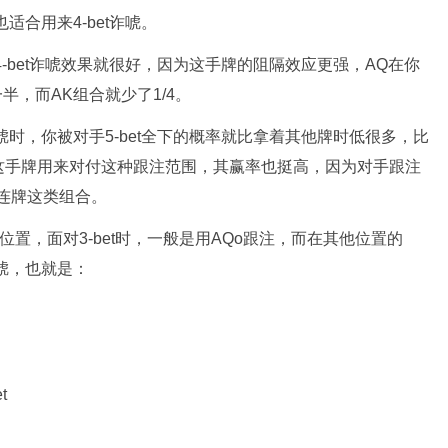
也适合用来4-bet诈唬。
来4-bet诈唬效果就很好，因为这手牌的阻隔效应更强，AQ在你
半，而AK组合就少了1/4。
诈唬时，你被对手5-bet全下的概率就比拿着其他牌时低很多，比
注，这手牌用来对付这种跟注范围，其赢率也挺高，因为对手跟注
连牌这类组合。
位置，面对3-bet时，一般是用AQo跟注，而在其他位置的
诈唬，也就是：
t