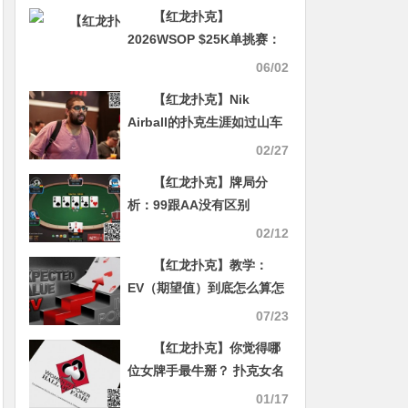
Nicky出战
【红龙扑克】
2026WSOP $25K单挑赛：
丹牛无情平推，Mizrachi击
06/02
碎“地狱火”晋级16强！
【红龙扑克】Nik
Airball的扑克生涯如过山车
般跌宕起伏……
02/27
【红龙扑克】牌局分
析：99跟AA没有区别
02/12
【红龙扑克】教学：
EV（期望值）到底怎么算怎
么用？
07/23
【红龙扑克】你觉得哪
位女牌手最牛掰？ 扑克女名
人堂提名开始了
01/17