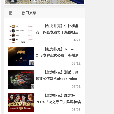
热门文章
【红龙扑克】中扑榜盘
点：超豪赛助力丁彪横扫三
大榜单遥遥领先！11月份赛
04/21
事进入年末爆发期！
【红龙扑克】Triton
One赛程正式公布：济州岛
迎来12场中级别赛事，含
08/12
$8K主赛事
【红龙扑克】测试：你
知道如何对抗check-raise
吗？
05/01
【红龙扑克】红龙杯
PLUS「龙之守卫」阵容持续
揭晓 杨洋 Kitty 杨依晨
03/03