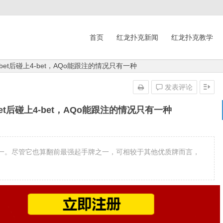
首页
红龙扑克新闻
红龙扑克教学
et后碰上4-bet，AQo能跟注的情况只有一种
发表评论
t后碰上4-bet，AQo能跟注的情况只有一种
之一。尽管它也算翻前最强起手牌之一，可相较于其他优质牌而言，