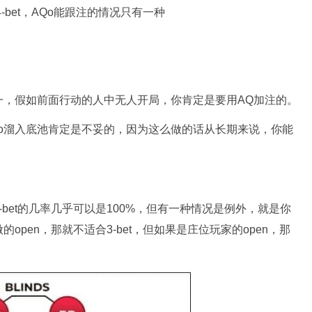
一，假如前面行动的人中无人开局，你肯定是要用AQ加注的。
o溜入底池肯定是不妥的，因为这么做的话从长期来说，你能
-bet的几率几乎可以是100%，但有一种情况是例外，就是你
open，那就不适合3-bet，但如果是庄位玩家的open，那