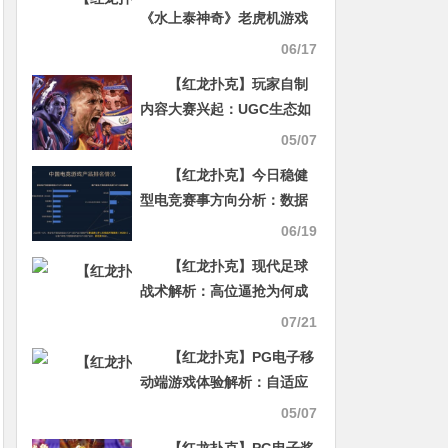
《水上泰神奇》老虎机游戏
介绍：探索梦幻海洋世界的
06/17
奇妙旅程
【红龙扑克】玩家自制
内容大赛兴起：UGC生态如
何重塑游戏社区与文化？
05/07
【红龙扑克】今日稳健
型电竞赛事方向分析：数据
驱动下的理性观赛指南
06/19
【红龙扑克】现代足球
战术解析：高位逼抢为何成
为豪门球队制胜关键？
07/21
【红龙扑克】PG电子移
动端游戏体验解析：自适应
屏幕技术如何重塑手机娱
05/07
乐？