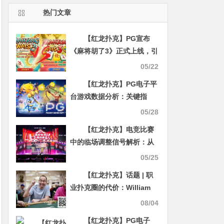
热门文章
【红龙扑克】PG宣布
《麻将胡了3》正式上线，引
入“黄金雨”连消奖励机制
05/22
【红龙扑克】PG电子平
台游戏数据分析：关键指
标、方法与报告框架
05/28
【红龙扑克】电竞比赛
中的临场调整信号解析：从
战术变化到心理博弈
05/25
【红龙扑克】话题 | 职
业扑克圈的代价：William
Kassouf的WSOP天价罚单
08/04
解析
【红龙扑克】PG电子