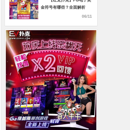
【红龙扑克】PG电子奖
金符号有哪些？全面解析
Wild、Scatter与Bonus功
06/11
能