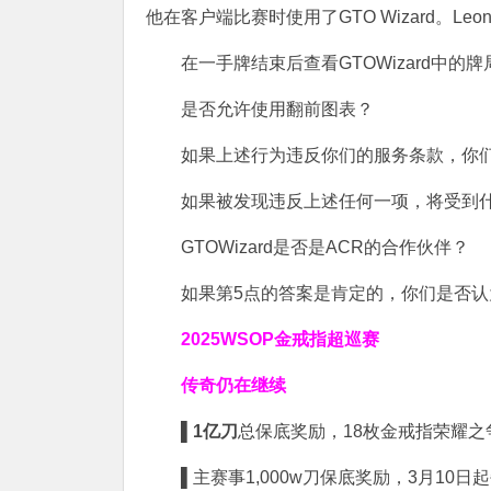
他在客户端比赛时使用了GTO Wizard。Le
在一手牌结束后查看GTOWizard中的
是否允许使用翻前图表？
如果上述行为违反你们的服务条款，你
如果被发现违反上述任何一项，将受到
GTOWizard是否是ACR的合作伙伴？
如果第5点的答案是肯定的，你们是否
2025WSOP金戒指超巡赛
传奇仍在继续
▌
1亿刀
总保底奖励，18枚金戒指荣耀之
▌
主赛事1,000w刀保底奖励，3月10日