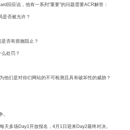
onard回应说，他有一系列“重要”的问题需要ACR解答：
牌局是否被允许？
们是否有措施阻止？
什么处罚？
认为他们是对你们网站的不可检测且具有破坏性的威胁？
争。
起每天多场Day1开放报名，4月1日迎来Day2最终对决。