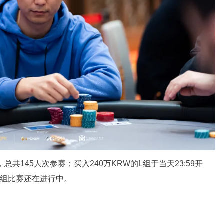
，总共145人次参赛；买入240万KRW的L组于当天23:59开
两组比赛还在进行中。