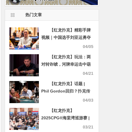
热门文章
【红龙扑克】精彩手牌
视频｜中国选手刘亚运勇夺
WSOP金戒指百万豪客赛冠
04/05
军，丹牛盛赞实至名归！
【红龙扑克】玩法：两
对转诈唬，河牌幸运击中葫
芦成功夺池
04/21
【红龙扑克】话题 |
Phil Gordon回归？扑克传
奇人物12年后发声
04/03
【红龙扑克】
2025CPG®海棠湾巡游赛 |
主赛共1845人次参赛604人
03/21