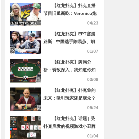
晋级第二轮，十周年总决赛
【红龙扑克】扑克直播
主赛亚军丁亚云领跑第一轮
节目旧瓜新吃：Veronica炮
C组
轰Mike Postle作弊
04/23
【红龙扑克】EPT塞浦
路斯 | 中国选手陈易莎、胡
哲文晋级Day4，魏国梁筹码
01/07
第九赏金赛晋级
【红龙扑克】牌局分
析：诱敌深入，我知道你知
道
03/08
【红龙扑克】扑克业的
未来：吸引玩家还是观众？
Sam Greenwood引发行业
09/24
深思
【红龙扑克】话题 | 受
扑克启发的视频游戏小丑牌
《Balatro》在金摇杆奖上大
01/04