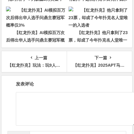
他磨了整整17分钟
回CBS黄金档？
【红龙扑克】AI模拟百万次
【红龙扑克】他只拿到了23
后得出华人选手问鼎主赛冠军概
票，却成了今年扑克名人堂唯一
率仅3%
的入选者
上一篇
下一篇
【红龙扑克】玩法：玩9人桌cash拿到ATo，坐UTG和UTG+1时可直接弃牌！
【红龙扑克】2025APT马尼拉：9名华人选手挺进主赛Day4 中国香港Jie Zhang领跑
文
发表评论
章
导
航