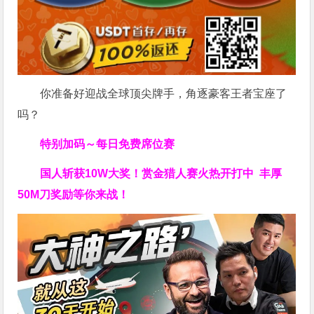
你准备好迎战全球顶尖牌手，角逐豪客王者宝座了
吗？
特别加码～每日免费席位赛
国人斩获
10W
大奖！
赏金猎人赛火热开打中 丰厚
50M刀奖励等你来战！