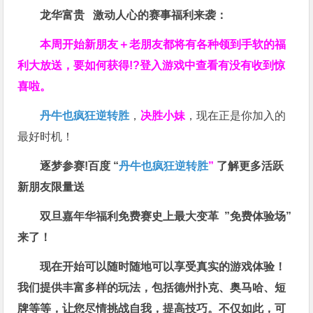
龙华富贵 激动人心的赛事福利来袭：
本周开始新朋友＋老朋友都将有各种领到手软的福
利大放送，要如何获得!?登入游戏中查看有没有收到惊
喜啦。
丹牛也疯狂逆转胜
，
决胜小妹
，现在正是你加入的
最好时机！
逐梦参赛!百度 “
丹牛也疯狂逆转胜
”
了解更多
活跃
新朋友限量送
双旦嘉年华福利
免费赛史上最大变革
”免费体验场”
来了！
现在开始可以随时随地可以享受真实的游戏体验！
我们提供丰富多样的玩法，包括德州扑克、奥马哈、短
牌等等，让您尽情挑战自我，提高技巧。不仅如此，
可