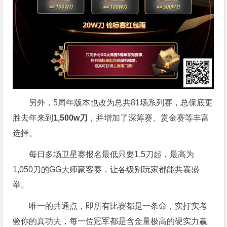
另外，5周年版本也改为总共81场系列赛，总保底更
胜去年来到
1,500w刀
，并增加了深筹赛、赏金赛等丰富
选择。
每日多场卫星赛报名最低只要1.5刀起，最高为
1,050刀的GG大师豪客赛，让各级别玩家都能共襄盛
举。
唯一的共通点，即所有比赛都是一条命，实打实考
验你的真功夫，每一位冠军都是含金量极高的硬实力赢