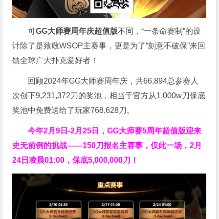
可
GG大师赛周年庆超值版
不同，“一条命赛制”的设
计除了是致敬WSOP主赛事，更是为了“刻意不破保”来回
馈全球广大扑克爱好者！
回顾2024年GG大师赛周年庆，共66,894总参赛人
次创下9,231,372刀的奖池，相当于官方从1,000w刀保底
奖池中免费送给了玩家768,628刀。
今年2月9日-2月25日，
GG大师赛5周年超值版
迎来
史无前例的挑战——150刀报名主赛事，仅此一场，2月
24日凌晨01:00，保底5,000,000刀！