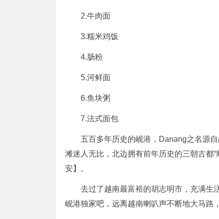
2.牛肉面
3.糯米鸡饭
4.肠粉
5.河鲜面
6.鱼块粥
7.法式面包
五百多年历史的岘港，Danang之名
滩迷人无比，北边拥有前年历史的三朝古都“
安】。
去过了越南最富裕的胡志明市，充满生
岘港独家吧，远离越南喇叭声不断地大马路