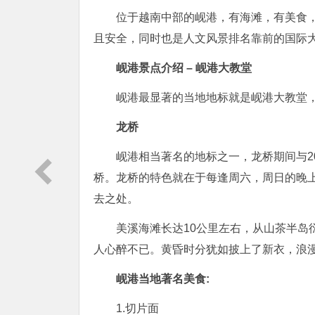
位于越南中部的岘港，有海滩，有美食
且安全，同时也是人文风景排名靠前的国际
岘港景点介绍 – 岘港大教堂
岘港最显著的当地地标就是岘港大教堂
龙桥
岘港相当著名的地标之一，龙桥期间与200
桥。龙桥的特色就在于每逢周六，周日的晚上
去之处。
美溪海滩长达10公里左右，从山茶半岛
人心醉不已。黄昏时分犹如披上了新衣，浪
岘港当地著名美食:
1.切片面