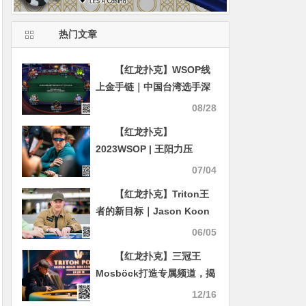
热门文章
【红龙扑克】WSOP线
上金手链｜中国台湾选手深
码晋级#7神秘赛FT，100W
08/28
刀赏金得主出炉！
【红龙扑克】
2023WSOP | 王阳力压
Fedor Holz领跑5万美元豪
07/04
客赛，主赛事49人闯入Day
【红龙扑克】Triton王
7
者的新目标｜Jason Koon
的“慢生活”哲学
06/05
【红龙扑克】三冠王
Mosböck打造专属频道，揭
秘与Ivey等巨星的对决内幕
12/16