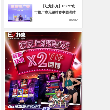
【红龙扑克】HSPC城
市推广赛无锡站赛事圆满结
束！鲍勇厚积薄发勇夺主赛
05/02
冠军奖杯！解锁新成就！下
一站苏州见！