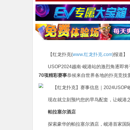
【红龙扑克(
www.红龙扑克.com
)报道】
USOP2024越南·岘港站的激烈角逐即将
70项精彩赛事
恭候来自世界各地的扑克竞技
现在就立刻预约您的早鸟配套，让岘港
帕拉塞尔酒店
探索豪华的帕拉塞尔酒店，岘港首家国际