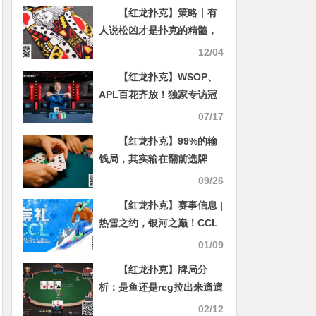
【红龙扑克】策略丨有
人说松凶才是扑克的精髓，
谈谈成为松凶高手必须注意
12/04
几点！
【红龙扑克】WSOP、
APL百花齐放！独家专访冠
军国人：“目标夺下WSOP金
07/17
戒指！”
【红龙扑克】99%的输
钱局，其实输在翻前选牌
09/26
【红龙扑克】赛事信息 |
热雪之约，银河之巅！CCL
崇礼国际扑克大赛赛事发布
01/09
【红龙扑克】牌局分
析：是鱼还是reg拉出来遛遛
02/12