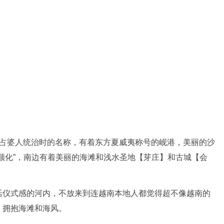
源自占婆人统治时的名称，有着东方夏威夷称号的岘港，美丽的沙
顺化”，南边有着美丽的海滩和浅水圣地【芽庄】和古城【会
活仪式感的河内，不放来到连越南本地人都觉得超不像越南的
，拥抱海滩和海风。