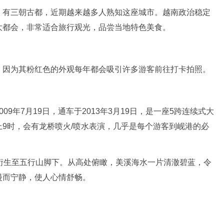
，有三朝古都，近期越来越多人熟知这座城市。越南政治稳定
大都会，非常适合旅行观光，品尝当地特色美食。
，因为其粉红色的外观每年都会吸引许多游客前往打卡拍照。
9年7月19日，通车于2013年3月19日，是一座5跨连续式大
9时，会有龙桥喷火/喷水表演，几乎是每个游客到岘港的必
衍生至五行山脚下。从高处俯瞰，美溪海水一片清澈碧蓝，令
漫而宁静，使人心情舒畅。