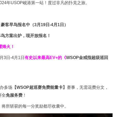
024年USOP岘港第一站！度过非凡的扑克之旅。
豪客早鸟报名中（3月19日-4月1日）
早鸟方案出炉，现开放报名！
耀烽火！
3日-4月1日
有史以来最高EV+的《
WSOP金戒指超级巡回
举办多场
【WSOP超巡赛免费能量卡】
赛事，无需花费分文，
赛全
免服务费
！
，将所斩获的每一分奖励都尽收囊中。