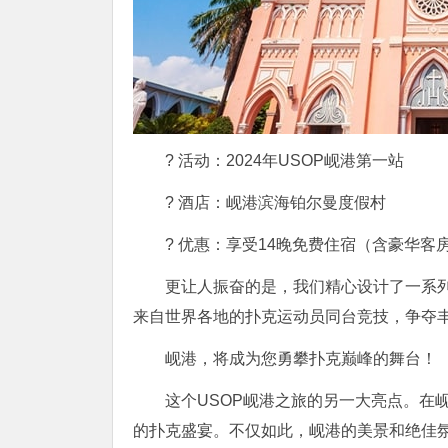
? 活动：2024年USOP岘港第一站
? 酒店：岘港滨海铂尔曼度假村
? 优惠：享受14晚免费住宿（含豪华客
更让人振奋的是，我们精心设计了一系
来自世界各地的扑克运动员同台竞技，争夺
岘港，将成为您勇攀扑克巅峰的舞台！
这个USOP岘港之旅的另一大亮点。在
的扑克盛宴。不仅如此，岘港的美景和绝佳