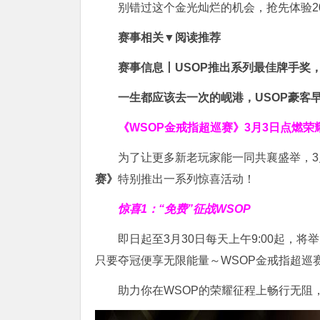
别错过这个金光灿烂的机会，抢先体验2
赛事相关▼阅读推荐
赛事信息丨USOP推出系列最佳牌手奖，
一生都应该去一次的岘港，USOP豪客
《WSOP金戒指超巡赛》
3月3日点燃荣
为了让更多新老玩家能一同共襄盛举，3月
赛》
特别推出一系列惊喜活动！
惊喜1：“免费”征战WSOP
即日起至3月30日每天上午9:00起，将
只要夺冠便享无限能量～WSOP金戒指超巡
助力你在WSOP的荣耀征程上畅行无阻