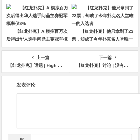
他磨了整整17分钟
回CBS黄金档？
【红龙扑克】AI模拟百万次
【红龙扑克】他只拿到了23
后得出华人选手问鼎主赛冠军概
票，却成了今年扑克名人堂唯一
率仅3%
的入选者
上一篇
下一篇
【红龙扑克】话题 | High Stakes Poker史上最大底池记录险些被打破
【红龙扑克】讨论 | 没有人知道你的范围是否平衡
文
发表评论
章
导
航
昵