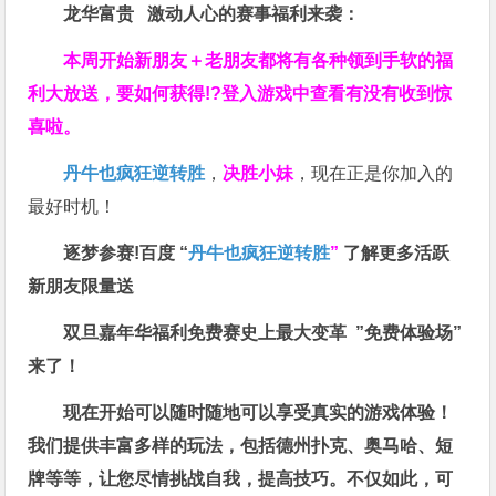
龙华富贵 激动人心的赛事福利来袭：
本周开始新朋友＋老朋友都将有各种领到手软的福
利大放送，要如何获得!?登入游戏中查看有没有收到惊
喜啦。
丹牛也疯狂逆转胜
，
决胜小妹
，现在正是你加入的
最好时机！
逐梦参赛!百度 “
丹牛也疯狂逆转胜
”
了解更多
活跃
新朋友限量送
双旦嘉年华福利
免费赛史上最大变革
”免费体验场”
来了！
现在开始可以随时随地可以享受真实的游戏体验！
我们提供丰富多样的玩法，包括德州扑克、奥马哈、短
牌等等，让您尽情挑战自我，提高技巧。不仅如此，
可