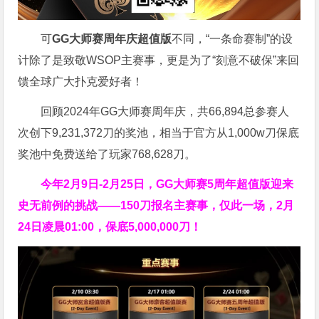
可
GG大师赛周年庆超值版
不同，“一条命赛制”的设
计除了是致敬WSOP主赛事，更是为了“刻意不破保”来回
馈全球广大扑克爱好者！
回顾2024年GG大师赛周年庆，共66,894总参赛人
次创下9,231,372刀的奖池，相当于官方从1,000w刀保底
奖池中免费送给了玩家768,628刀。
今年2月9日-2月25日，
GG大师赛5周年超值版
迎来
史无前例的挑战——150刀报名主赛事，仅此一场，2月
24日凌晨01:00，保底5,000,000刀！