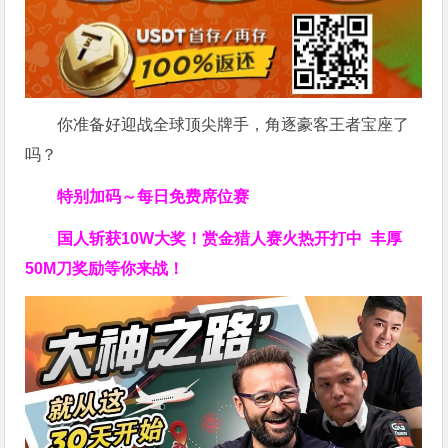
你准备好迎战全球顶尖牌手，角逐豪客王者宝座了
吗？
特别加码～每日免费席位赛
国人斩获
10W
大奖！
赏金猎人赛火热开打中 丰厚
50M刀奖励等你来战！