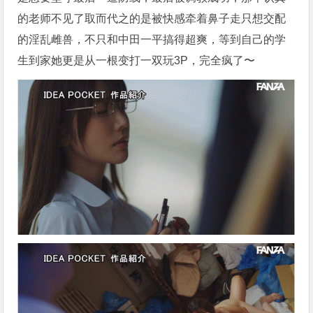
的老师不见了取而代之的是被快感牵着鼻子走只想交配
的淫乱雌兽，不只和中田一平搞得超爽，等到自己的学
生到家她更是从一根变打一双玩3P，完全疯了〜