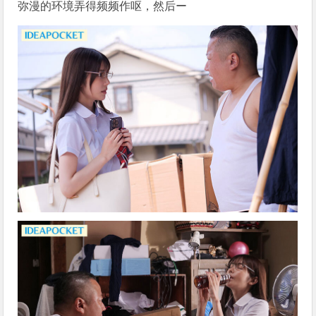
弥漫的环境弄得频频作呕，然后ー