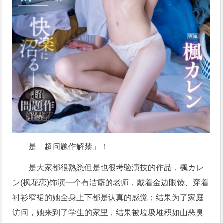
是「超问题作解禁」！
是大家都很熟悉但是也很考验演技的作品，
楓カレ
ン
(
枫花恋
)饰演一个有洁癖的老师，戴着金边眼镜、穿着
衬衫窄裙的她全身上下都是认真的感觉；结果为了家庭
访问，她来到了学生的家里，结果被垃圾堆积如山恶臭