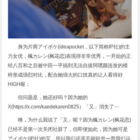
身为片商アイポケ(ideapocket，以下简称IP社)的主
力女优，楓カレン(枫花恋)表现得非常优秀，一开始的正
经八百和之后被中田一平搞到无法自拔阿嘿颜连发的模
样形成强烈对比，配合她强大的口技真的让人看得好
HIGH喔：
但问题是，她还好吗？因为她的
X(https://x.com/kaedekaren0825）「又」消失了⋯
咦，为什么我说了「又」呢？因为楓カレン(枫花恋)
已经不是第一次关闭社群了，但即便如此，因为她可是
アイポケ(IP社)的宝，所以我们还是不能轻忽ー而我们运