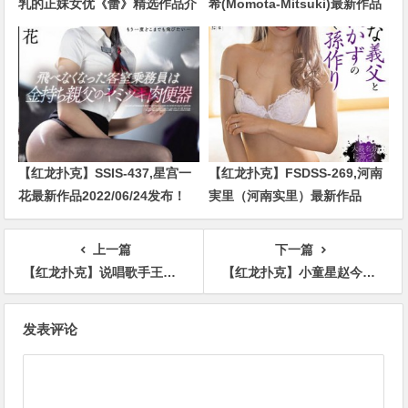
乳的正妹女优《蕾》精选作品介
希(Momota-Mitsuki)最新作品
绍……
2024/01/02发布！
【红龙扑克】SSIS-437,星宫一
【红龙扑克】FSDSS-269,河南
花最新作品2022/06/24发布！
実里（河南实里）最新作品
2021-08-26发布！
上一篇
下一篇
【红龙扑克】说唱歌手王以太来自哪个厂牌？家里是做什么的？
【红龙扑克】小童星赵今麦家里是做什么的？赵今麦家庭背景被扒！
文
发表评论
章
导
航