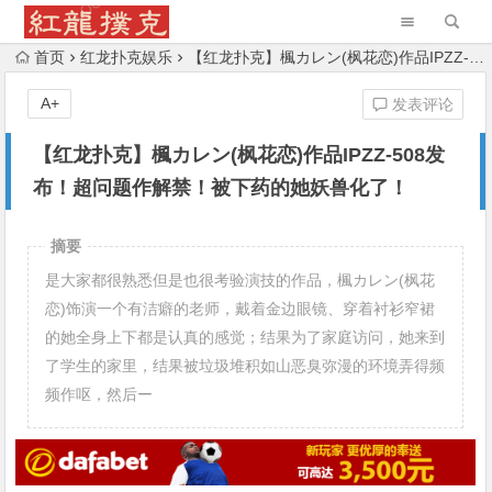
首页
红龙扑克娱乐
【红龙扑克】楓カレン(枫花恋)作品IPZZ-508发布！超问题作解禁！被下药的她妖兽化了！
A+
发表评论
【红龙扑克】楓カレン(枫花恋)作品IPZZ-508发
布！超问题作解禁！被下药的她妖兽化了！
摘要
是大家都很熟悉但是也很考验演技的作品，楓カレン(枫花
恋)饰演一个有洁癖的老师，戴着金边眼镜、穿着衬衫窄裙
的她全身上下都是认真的感觉；结果为了家庭访问，她来到
了学生的家里，结果被垃圾堆积如山恶臭弥漫的环境弄得频
频作呕，然后ー