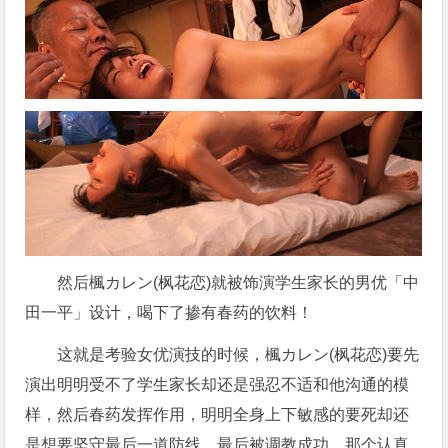
然后楓カレン(
枫花恋
)就被饰演学生家长的男优「中
田一平」设计，喝下了掺有春药的饮料！
这就是考验女优演技的时候，楓カレン(枫花恋)要先
演出明明受不了学生家长却还是强忍不适和他沟通的模
样，然后春药发挥作用，明明全身上下敏感的要死却还
是想要坚守最后一道防线，最后被调教成功，那个认真