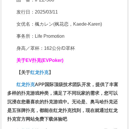
发行日：2025/03/11
女优名：楓カレン(枫花恋，Kaede-Karen)
事务所：Life Promotion
身高／罩杯：162公分/D罩杯
关于
EV扑克(EVPoker)
【关于
红龙扑克
】
红龙扑克
APP国际顶级技术团队开发，提供了丰富
多样的扑克游戏种类，满足了不同玩家的需求，您可以
沉浸在您最喜欢的扑克游戏中。无论是、奥马哈扑克还
是五张牌扑克，都能在红龙扑克找到，现在就通过红龙
扑克官方网站免费下载体验吧