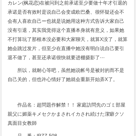
カレン(枫花恋)在被问到之前承诺至少要做十年才引退的
承诺是否有效时是说自己会变成欧巴桑、很怀疑还会不
会有人喜欢自己ー也就是说她用这种方式告诉大家自己
没有引退，其实我觉得这个直播本身就有意义，如果她
不打算玩了那根本没必要和大家聊天，就算X没了，就算
她会跳过发片，但至少在直播中她没有明白说自己要引
退不做了，甚至还承诺很快就要进棚摄影了⋯
所以，就耐心等吧，虽然她说帐号是被封的而不是
自己关的，但也许心情好了她就会重新开始弄X了。
作品名：超問題作解禁！！ 家庭訪問先のゴミ部屋
親父に媚薬キメセクかまされイカされ続けた潔癖クソ
真面目女教師
品 番：
IPZZ-508