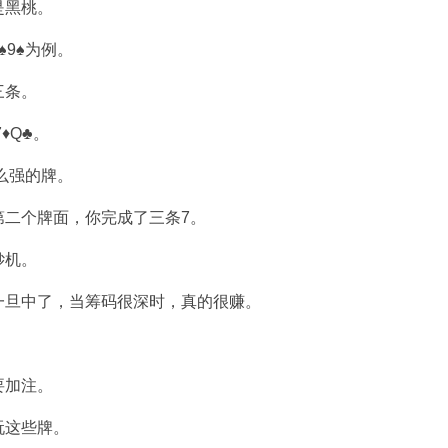
是黑桃。
9♠为例。
三条。
♦Q♣。
么强的牌。
第二个牌面，你完成了三条7。
钞机。
一旦中了，当筹码很深时，真的很赚。
要加注。
玩这些牌。