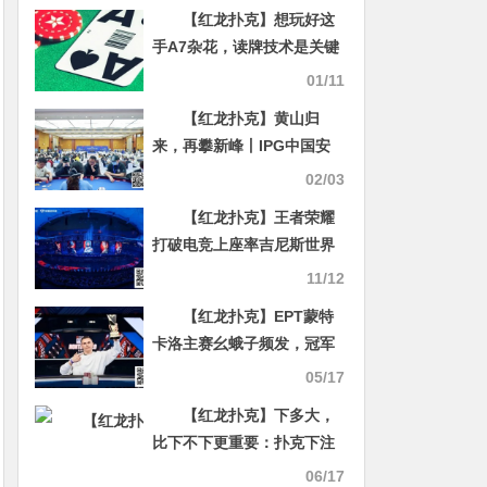
少女回来了
【红龙扑克】想玩好这
手A7杂花，读牌技术是关键
01/11
【红龙扑克】黄山归
来，再攀新峰丨IPG中国安
徽智力扑克大赛合肥站首演
02/03
圆满落幕
【红龙扑克】王者荣耀
打破电竞上座率吉尼斯世界
纪录
11/12
【红龙扑克】EPT蒙特
卡洛主赛幺蛾子频发，冠军
或是靠钻空子上位？大家议
05/17
论纷纷
【红龙扑克】下多大，
比下不下更重要：扑克下注
尺度全解，从新手到进阶的
06/17