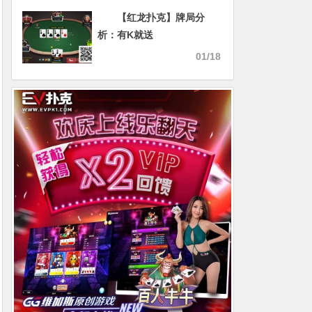
分水岭
【红龙扑克】牌局分
析：有K就送
01/18