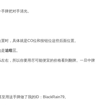
一手牌把对手清光。
位置时，具体就是CO位和按钮位这些后面位置。
的是
追暗三
。
%左右，所以你要用尽可能便宜的价格看到翻牌。一旦中牌
这手牌做了我的ID：BlackRain79。