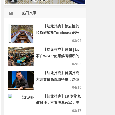
热门文章
【红龙扑克】标志性的
拉斯维加斯Tropicana娱乐
场将于4月关闭，为奥克兰运
03/04
动家队的搬迁做准备
【红龙扑克】趣闻 | 玩
家在WSOP使用解牌程序的
图片在网上疯传，引发大规
02/02
模讨论
【红龙扑克】首届扑克
大师赛最高战绩得主，这位
90后被丹牛誉为最厉害的牌
04/15
手
【红龙扑克】18 岁零充
值封神，不看牌拿冠军，消
失 10 年后，扑克史上最狂
03/17