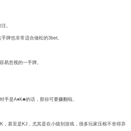
加注。
手牌也非常适合做松的3bet。
家容易忽视的一手牌。
而对手是A♦K♣的话，那你可要赚翻啦。
K，甚至是KJ，尤其是在小级别游戏，很多玩家压根不舍得弃