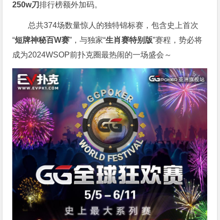
250w刀
排行榜额外加码。
总共374场数量惊人的独特锦标赛，包含史上首次
“
短牌神秘百W赛
”，与独家“
生肖赛特别版
”赛程，势必将
成为2024WSOP前扑克圈最热闹的一场盛会～