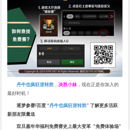
丹牛也疯狂逆转胜
，
决胜小妹
，现在正是你加入的
最好时机！
逐梦参赛!百度 “
丹牛也疯狂逆转胜
”
了解更多
活跃
新朋友限量送
双旦嘉年华福利
免费赛史上最大变革
”免费体验场”