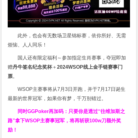
此外，也会有无数场卫星锦标赛，依你所好、无需
烦恼、人人同乐！
国人还有限定福利～参加指定生肖赛事，夺冠即加
赠
丹牛签名纪念奖杯
＋
2024WSOP线上金手链赛事门
票
。
WSOP主赛事将从7月3日开跑，并于7月17日诞生
最新的世界冠军，如果你有梦，千万别错过。
同时GGPoker再加码：只要你是透过“往维加斯之
路”拿下WSOP主赛事冠军，将再斩获
100w刀
额外奖
励！