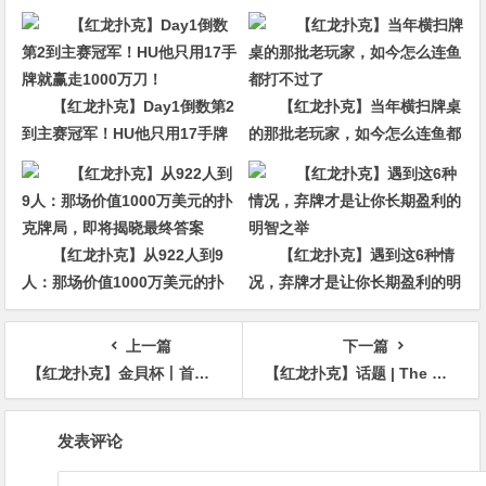
【红龙扑克】Day1倒数第2
【红龙扑克】当年横扫牌桌
到主赛冠军！HU他只用17手牌
的那批老玩家，如今怎么连鱼都
就赢走1000万刀！
打不过了
【红龙扑克】从922人到9
【红龙扑克】遇到这6种情
人：那场价值1000万美元的扑
况，弃牌才是让你长期盈利的明
克牌局，即将揭晓最终答案
智之举
上一篇
下一篇
【红龙扑克】金貝杯丨首日赛事单日德州扑克锦标赛77人次参赛 逍遥气势如虹爽夺冠军奖杯！
【红龙扑克】话题 | The Big Game：新一季10集将于5月 10日首播
文
发表评论
章
导