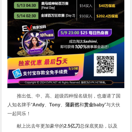
推出低、中、高、超级四种报名级别，也邀请了国
人知名牌手“
Andy
、
Tony
、
蒲蔚然
和
赏金baby
”与大伙
一起同乐！
献上比去年更加豪华的
2.5亿刀
总保底奖励，以及