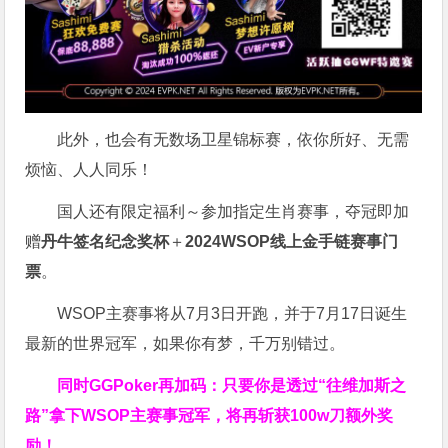
此外，也会有无数场卫星锦标赛，依你所好、无需
烦恼、人人同乐！
国人还有限定福利～参加指定生肖赛事，夺冠即加
赠
丹牛签名纪念奖杯
＋
2024WSOP线上金手链赛事门
票
。
WSOP主赛事将从7月3日开跑，并于7月17日诞生
最新的世界冠军，如果你有梦，千万别错过。
同时GGPoker再加码：只要你是透过“往维加斯之
路”拿下WSOP主赛事冠军，将再斩获
100w刀
额外奖
励！