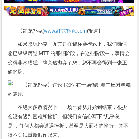
【红龙扑克(
www.红龙扑克.com
)报道】
如果您玩扑克，尤其是在锦标赛模式下，我们确信
您已经经历过 MTT 的那些阶段，在这些阶段中，事情会
变得非常糟糕，牌突然抛弃了您，您不再会得到一张正
确的牌。
在绝大多数情况下，一场比赛从开始到结束，很少
会没有遇到困难和挫折，但我们有信心写下 “几乎总
是”，任何人都会遭遇挫折，甚至是大面积的挫折，并不
得不尝试重新振作起来。