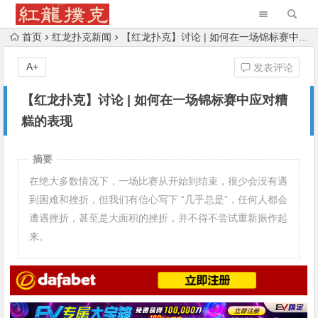
首页
红龙扑克新闻
【红龙扑克】讨论 | 如何在一场锦标赛中应对糟糕的表现
A+
发表评论
【红龙扑克】讨论 | 如何在一场锦标赛中应对糟
糕的表现
摘要
在绝大多数情况下，一场比赛从开始到结束，很少会没有遇
到困难和挫折，但我们有信心写下 “几乎总是”，任何人都会
遭遇挫折，甚至是大面积的挫折，并不得不尝试重新振作起
来。