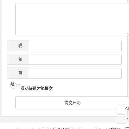
导
航
昵
*
称
邮
*
箱
网
址
滑动解锁才能提交