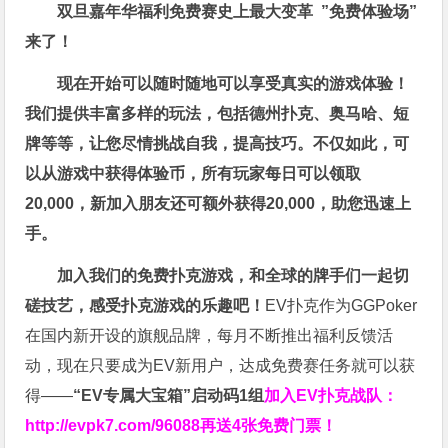
双旦嘉年华福利
免费赛史上最大变革
”免费体验场”
来了！
现在开始可以随时随地可以享受真实的游戏体验！
我们提供丰富多样的玩法，包括德州扑克、奥马哈、短
牌等等，让您尽情挑战自我，提高技巧。不仅如此，
可
以从游戏中获得体验币，所有玩家每日可以领取
20,000，新加入朋友还可额外获得20,000，助您迅速上
手。
加入我们的免费扑克游戏，和全球的牌手们一起切
磋技艺，感受扑克游戏的乐趣吧！
EV扑克作为GGPoker
在国内新开设的旗舰品牌，每月不断推出福利反馈活
动，现在只要成为EV新用户，达成免费赛任务就可以获
得——
“EV专属大宝箱”启动码1组
加入EV扑克战队：
http://evpk7.com/96088
再送4张免费门票！