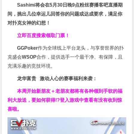
Sashimi将会在
5月30日晚9点粉丝赛
播客吧
直播期
间，挑出几位幸运儿回答你的问题或达成要求，
满足你
对扑克女神的幻想
！
立即百度搜索领取门票！
GGPoker
作为全球线上平台龙头，与享誉世界的扑
克盛会
WSOP
合作，提供选手一个最干净、有保障，且
充满乐趣的竞技环境。
龙华富贵 激动人心的赛事福利来袭：
本周开始新朋友＋老朋友都将有各种领到手软的福
利大放送，要如何获得!?登入游戏中查看有没有收到惊
喜啦。