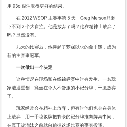
用 93o 跟注取得更好的结果。
在 2012 WSOP 主赛事第 5 天，Greg Merson只剩
下不到 2 个大盲注。他是放弃了吗？他在精神上放弃了
吗？显然没有。
几天的比赛后，他捧起了梦寐以求的金手链，成为
新的主赛事冠军。
一次做出一个决定
这种情况在现场和在线锦标赛中时有发生。一名玩
家遭遇重创，瘫坐在令人不舒服的小记分牌，干脆放弃
了。
玩家经常会在精神上放弃，但有时他们也会在身体
上放弃，用一手垃圾牌把剩余的记分牌推向牌桌中间，
在真正被淘汰之前就向输掉这场比赛的事实投降。