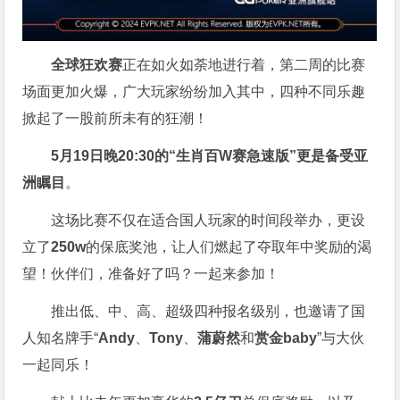
全球狂欢赛
正在如火如荼地进行着，第二周的比赛
场面更加火爆，广大玩家纷纷加入其中，四种不同乐趣
掀起了一股前所未有的狂潮！
5月19日晚20:30的“
生肖百W赛急速版
”更是备受亚
洲瞩目
。
这场比赛不仅在适合国人玩家的时间段举办，更设
立了
250w
的保底奖池，让人们燃起了夺取年中奖励的渴
望！伙伴们，准备好了吗？一起来参加！
推出低、中、高、超级四种报名级别，也邀请了国
人知名牌手“
Andy
、
Tony
、
蒲蔚然
和
赏金baby
”与大伙
一起同乐！