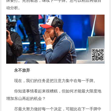
牌要打。先别着急，继续下一手牌。您可以稍后再做自
动分析。
永不放弃
现在，我们的任务是把注意力集中在每一手牌。
你知道事情看起来很糟糕，但如何才能最大限度地
增加东山再起的机会？
尽最大努力做好每一个决定，可能比在下一手牌中