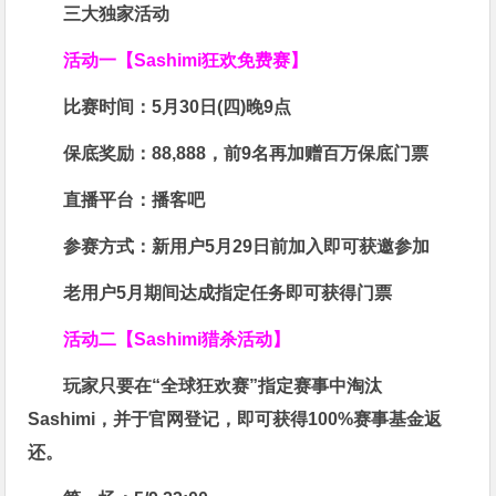
三大独家活动
活动一【Sashimi狂欢免费赛】
比赛时间：
5月30日(四)晚9点
保底奖励：
88,888
，前9名再加赠百万保底门票
直播平台：
播客吧
参赛方式：
新用户5月29日前加入即可获邀参加
老用户5月期间达成指定任务即可获得门票
活动二【Sashimi猎杀活动】
玩家只要在“
全球狂欢赛
”指定赛事中淘汰
Sashimi，并于官网登记，即可获得
100%赛事基金返
还
。