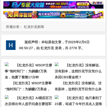
所属分类：
红龙扑克新闻
版权声明：
本站原创文章，于2025年2月6日
08:50:27
，由
红龙扑克
发表，共 2778 字。
【红龙扑克】WSOP主赛事
【红龙扑克】没有解说、没
“拖时间门”：为躺赚2万美金，
有剧本，这档扑克节目凭什么杀
他磨了整整17分钟
回CBS黄金档？