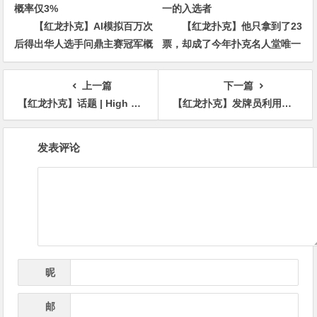
【红龙扑克】AI模拟百万次
【红龙扑克】他只拿到了23
后得出华人选手问鼎主赛冠军概
票，却成了今年扑克名人堂唯一
率仅3%
的入选者
上一篇
下一篇
【红龙扑克】话题 | High Stakes Poker战火延续，Stanley Tang击中同花顺
【红龙扑克】发牌员利用洗牌作弊被知名牌手曝光
文
发表评论
章
导
航
昵
*
称
邮