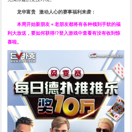
龙华富贵 激动人心的赛事福利来袭：
本周开始新朋友＋老朋友都将有各种领到手软的福
利大放送，要如何获得!?登入游戏中查看有没有收到惊
喜啦。