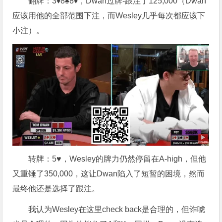
翻牌：3♦8♠8♦，Dwan过牌-跟注了125,000（Dwan
应该用他的全部范围下注，而Wesley几乎每次都应该下
小注）。
转牌：5♥，Wesley的牌力仍然停留在A-high，但他
又重锤了350,000，这让Dwan陷入了短暂的困境，然而
最终他还是选择了跟注。
我认为Wesley在这里check back是合理的，但诈唬