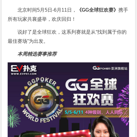
北京时间5月5日-6月11日，
《GG全球狂欢赛》
携手
所有玩家共襄盛举，欢庆回归！
说好了是全球狂欢，这系列赛就是从“找到属于你的
最佳赛场”为出发。
本周精选赛事推荐