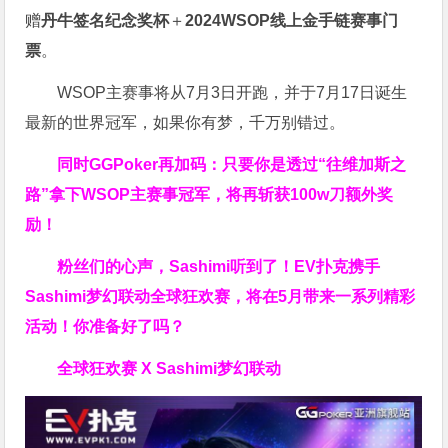
赠
丹牛签名纪念奖杯
＋
2024WSOP线上金手链赛事门
票
。
WSOP主赛事将从7月3日开跑，并于7月17日诞生
最新的世界冠军，如果你有梦，千万别错过。
同时GGPoker再加码：只要你是透过“往维加斯之
路”拿下WSOP主赛事冠军，将再斩获
100w刀
额外奖
励！
粉丝们的心声，Sashimi听到了！EV扑克携手
Sashimi梦幻联动全球狂欢赛，将在5月带来一系列精彩
活动！你准备好了吗？
全球狂欢赛 X Sashimi梦幻联动