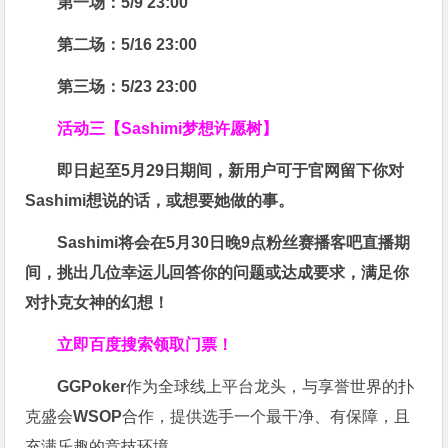
第一场：5/9 23:00
第二场：5/16 23:00
第三场：5/23 23:00
活动三【Sashimi梦想许愿树】
即日起至5月29日期间，新用户可于官网留下你对
Sashimi想说的话，或想要她做的事。
Sashimi将会在
5月30日晚9点粉丝赛
播客吧
直播期
间，挑出几位幸运儿回答你的问题或达成要求，
满足你
对扑克女神的幻想
！
立即百度搜索领取门票！
GGPoker
作为全球线上平台龙头，与享誉世界的扑
克盛会
WSOP
合作，提供选手一个最干净、有保障，且
充满乐趣的竞技环境。