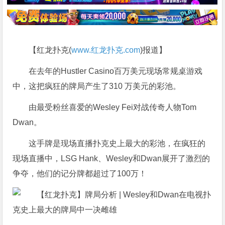
【红龙扑克(
www.红龙扑克.com
)报道】
在去年的Hustler Casino百万美元现场常规桌游戏
中，这把疯狂的牌局产生了310 万美元的彩池。
由最受粉丝喜爱的Wesley Fei对战传奇人物Tom
Dwan。
这手牌是现场直播扑克史上最大的彩池，在疯狂的
现场直播中，LSG Hank、Wesley和Dwan展开了激烈的
争夺，他们的记分牌都超过了100万！