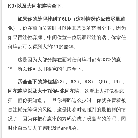
KJ+
以及大同花连牌全下。
如果你的筹码掉到了6bb
（这种情况你应该尽量避
免），
你在前面位置时可以用非常宽的范围全下，因为
如果盲注位弃牌，中间位置一位玩家跟注的话，你拿任
何牌都可以得到大约2:1的赔率。
这是因为大部分牌在面对任何牌时都有33%的赢
率，所以你可以用很宽的范围全下。
我会全下的牌包括22+
、A2+
、K8+
、Q9+
、J9+
，
同花连牌以及大于7
的两张同花牌。
这看上去好像很疯
狂，但你要知道，一旦你筹码这么少时，你就在冒着被
盲注耗光筹码的风险，这是比赛时会碰到的最糟糕的情
况了，因为你把有赢率的筹码变成了没赢率的筹码，同
时让自己失去了累积筹码的机会。