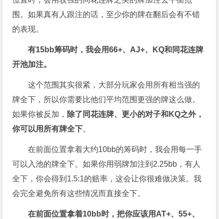
围。如果真有人跟注的话，至少你的牌在翻后会有不错
的表现。
有15bb
筹码时，我
会用66+
、AJ+
、KQ
和同花连牌
开池加注。
这个范围其实很紧，大部分玩家会用所有相当强的
牌全下，所以你需要比他们平均范围更强的牌这么做。
如果你被反加，
除了同花连牌、更小的对子和
KQ
之外，
你可以用所有牌全下
。
在前面位置拿着大约10bb的筹码时，我会用每一手
可以入池的牌全下。如果你用弱牌加注到2.25bb，有人
全下，你会得到1.5:1的赔率，这会让你很难做决策。我
会完全避免所有这些情况而直接全下。
在前面位置拿着10bb
时，
把你应该用AT+
、55+
、