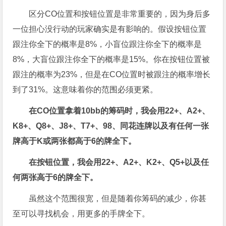
区分CO位置和按钮位置是非常重要的，因为身后多
一位担心没行动的玩家确实是有影响的。假设按钮位置
跟注你全下的概率是8%，小盲位跟注你全下的概率是
8%，大盲位跟注你全下的概率是15%。你在按钮位置被
跟注的概率为23%，但是在CO位置时被跟注的概率增长
到了31%。这意味着你的范围必须更紧。
在CO
位置拿着10bb
的筹码时，
我会用22+
、A2+
、
K8+
、Q8+
、J8+
、T7+
、98
、同花连牌以及有任何一张
牌高于K
或两张都高于6
的牌全下。
在按钮位置，我会用22+
、A2+
、K2+
、Q5+
以及任
何两张高于6
的牌全下。
虽然这个范围很宽，但是随着你筹码的减少，你甚
至可以寻找机会，用更多的手牌全下。