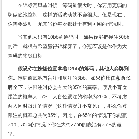
在锦标赛早些时候，筹码量很大时，你要用更弱的
牌做底池控制，这样的话波动就不会很大。但是现在，
你需要波动，尤其当你每次都处于有利可图的情况时。
当其他人只有10bb的筹码时，如果你能把握住50bb
的话，就很有希望赢得锦标赛了，夺冠应该是你作为大
筹码的终极目标。
假设你在按钮位置拿着12bb
的筹码，其他人弃牌到
你。
翻牌前底池有盲注和底注的3bb。如果
你用任意两张
牌全下，
被跟注时你会有大约35%的赢率。假设小盲位
跟注的概率为15%，大盲位跟注的概率为20%，不考虑
两人同时跟注的情况（这种情况并不常见），那么你被
跟注的概率总共为35%。因此，在65%的情况下你能赢
3bb，35%的情况下你在大约27bb的底池有35%的赢
率。