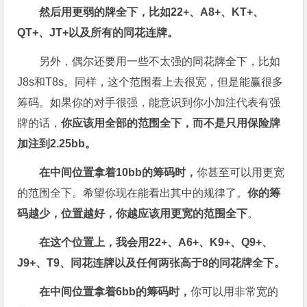
然后用更弱的牌全下，比如22+
、A8+
、KT+
、
QT+
、JT+
以及所有的同花连牌。
另外，偶尔还要用一些不太强的同花牌全下，比如
J8s和T8s。同样，这个范围看上去很宽，但是能赢很多
筹码。如果你的对手很强，能意识到你小加注代表有强
牌的话，
你应该用全部的范围全下，而不是只用保险牌
加注到
2.25bb
。
在中间位置拿着10bb
的筹码时，
你甚至可以用更宽
的范围全下。希望你现在能看出其中的规律了。
你的筹
码越少，位置越好，你越应该用更宽的范围全下
。
在这个位置上，我会用22+
、A6+
、K9+
、Q9+
、
J9+
、T9
、同花连牌以及任何两张高于8
的同花牌全下。
在中间位置拿着6bb
的筹码时，
你可以用非常宽的