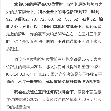
拿着6bb
的筹码在CO
位置时，
你可以用除垃圾牌之
外的所有牌全下。
我不会全下的牌包括
T5
到T2
、94
到
92
、84
到82
、73
、72
、63
、62
、53
、52
、42
和32
。除
此之外，只要可以，我会用其他所有牌全下。
拿到这些
最差的牌时，你的赢率大约是30%左右，在面对三手牌
时，你也是接近有利可图的，不过你通常不会碰上这么
多跟注。
假设小盲位和按钮位置跟注的概率都是15%，大盲
位跟注的概率为20%，那么我们可以得到期望值0.4(3) +
[0.6(14(0.3)-6）] = 0.12，因此这个决策是差不多收支平
衡的。
不过一般来说，你应该避免这种接近
-EV
的决策。
我会在按钮位置用任何两张牌全下。
假设小盲位跟
注你的概率为20%，大盲位跟注你的概率为20%，那么
你的期望值为