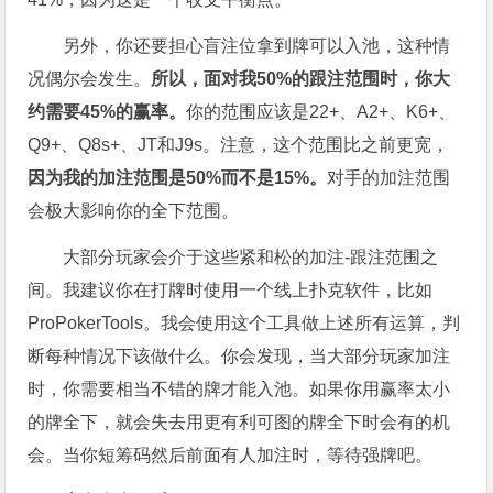
另外，你还要担心盲注位拿到牌可以入池，这种情
况偶尔会发生。
所以，面对我
50%
的跟注范围时，你大
约需要45%
的赢率。
你的范围应该是22+、A2+、K6+、
Q9+、Q8s+、JT和J9s。注意，这个范围比之前更宽，
因为我的加注范围是
50%
而不是15%
。
对手的加注范围
会极大影响你的全下范围。
大部分玩家会介于这些紧和松的加注-跟注范围之
间。我建议你在打牌时使用一个线上扑克软件，比如
ProPokerTools。我会使用这个工具做上述所有运算，判
断每种情况下该做什么。你会发现，当大部分玩家加注
时，你需要相当不错的牌才能入池。如果你用赢率太小
的牌全下，就会失去用更有利可图的牌全下时会有的机
会。当你短筹码然后前面有人加注时，等待强牌吧。