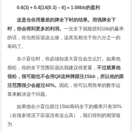
0.6(3) + 0.4[14(0.3)
– 6] = 1.08bb
的盈利
这是当你用最差的牌全下时的结果。用强牌全下
时，你会得到更多的利润。
一次全下就能捞到1bb的赢率
的话，你当然应该这么做，这其实相当于你六分之一的
筹码了。
在小盲位时，你必须知道大盲位会怎么打。如果他
很松，你的全下范围应该比我建议得更紧，
不过就算他
很松，很可能也不会用
Q8
这种牌跟注15bb
，所以他的跟
注范围很少会超过40%
。
因此，你可以用简单的数学运
算来解决这个问题。
如果他在小盲位跟注15bb筹码全下的概率只有30%
（在很多情况下应该没有这么高），我们得到的期望值
为