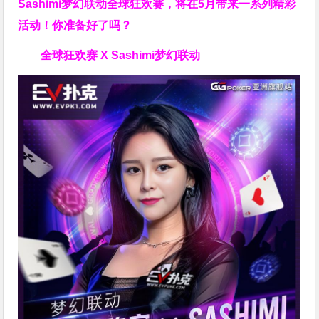
Sashimi梦幻联动全球狂欢赛，将在5月带来一系列精彩
活动！你准备好了吗？
全球狂欢赛 X Sashimi梦幻联动