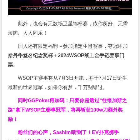
此外，也会有无数场卫星锦标赛，依你所好、无需
烦恼、人人同乐！
国人还有限定福利～参加指定生肖赛事，夺冠即加
赠
丹牛签名纪念奖杯
＋
2024WSOP线上金手链赛事门
票
。
WSOP主赛事将从7月3日开跑，并于7月17日诞生
最新的世界冠军，如果你有梦，千万别错过。
同时GGPoker再加码：只要你是透过“往维加斯之
路”拿下WSOP主赛事冠军，将再斩获
100w刀
额外奖
励！
粉丝们的心声，Sashimi听到了！EV扑克携手