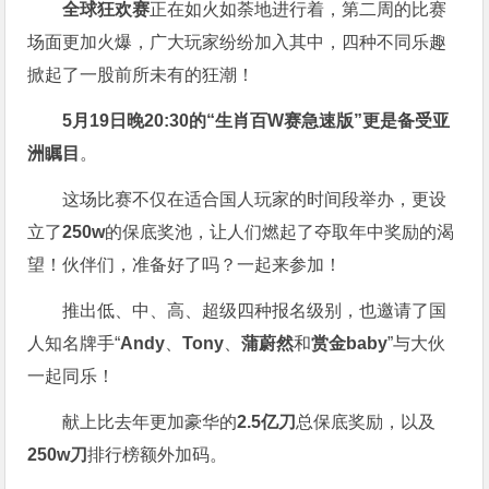
全球狂欢赛
正在如火如荼地进行着，第二周的比赛
场面更加火爆，广大玩家纷纷加入其中，四种不同乐趣
掀起了一股前所未有的狂潮！
5月19日晚20:30的“
生肖百W赛急速版
”更是备受亚
洲瞩目
。
这场比赛不仅在适合国人玩家的时间段举办，更设
立了
250w
的保底奖池，让人们燃起了夺取年中奖励的渴
望！伙伴们，准备好了吗？一起来参加！
推出低、中、高、超级四种报名级别，也邀请了国
人知名牌手“
Andy
、
Tony
、
蒲蔚然
和
赏金baby
”与大伙
一起同乐！
献上比去年更加豪华的
2.5亿刀
总保底奖励，以及
250w刀
排行榜额外加码。