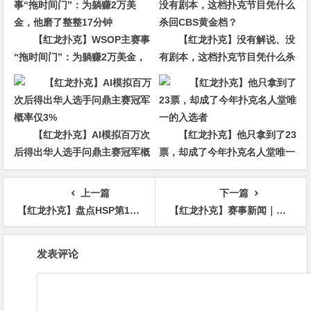
【红龙扑克】WSOP主赛事
【红龙扑克】没有解说、没
“拖时间门”：为躺赚2万美金，
有剧本，这档扑克节目凭什么杀
他磨了整整17分钟
回CBS黄金档？
【红龙扑克】AI模拟百万次
【红龙扑克】他只拿到了23
后得出华人选手问鼎主赛冠军概
票，却成了今年扑克名人堂唯一
率仅3%
的入选者
上一篇
下一篇
【红龙扑克】盘点HSP第12季蕞精彩的5手牌，新人表现极佳，超大底池不断出现
【红龙扑克】赛事新闻｜兴动·晋商杯智力扑克冠军赛五月燃爆晋中（5月24日-27日）
文
发表评论
章
导
航