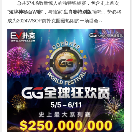
总共374场数量惊人的独特锦标赛，包含史上首次
“
短牌神秘百W赛
”，与独家“
生肖赛特别版
”赛程，势必将
成为2024WSOP前扑克圈最热闹的一场盛会～