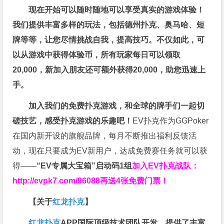
现在开始可以随时随地可以享受真实的游戏体验！
我们提供丰富多样的玩法，包括德州扑克、奥马哈、短
牌等等，让您尽情挑战自我，提高技巧。不仅如此，
可
以从游戏中获得体验币，所有玩家每日可以领取
20,000，新加入朋友还可额外获得20,000，助您迅速上
手。
加入我们的免费扑克游戏，和全球的牌手们一起切
磋技艺，感受扑克游戏的乐趣吧！
EV扑克作为GGPoker
在国内新开设的旗舰品牌，每月不断推出福利反馈活
动，现在只要成为EV新用户，达成免费赛任务就可以获
得——
“EV专属大宝箱”启动码1组
加入EV扑克战队：
http://evpk7.com/96088
再送4张免费门票！
【关于
红龙扑克
】
红龙扑克
APP国际顶级技术团队开发，提供了丰富