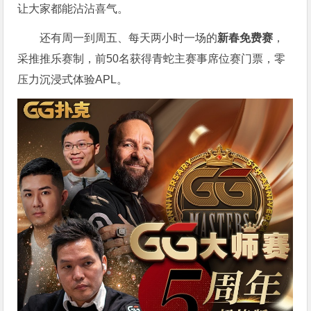
让大家都能沾沾喜气。
还有周一到周五、每天两小时一场的
新春免费赛
，
采推推乐赛制，前50名获得青蛇主赛事席位赛门票，零
压力沉浸式体验APL。