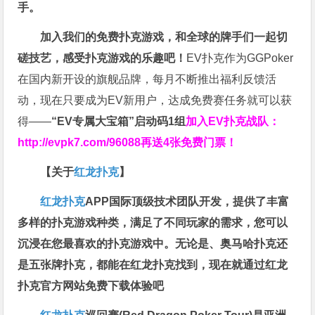
手。
加入我们的免费扑克游戏，和全球的牌手们一起切
磋技艺，感受扑克游戏的乐趣吧！
EV扑克作为GGPoker
在国内新开设的旗舰品牌，每月不断推出福利反馈活
动，现在只要成为EV新用户，达成免费赛任务就可以获
得——
“EV专属大宝箱”启动码1组
加入EV扑克战队：
http://evpk7.com/96088
再送4张免费门票！
【关于
红龙扑克
】
红龙扑克
APP国际顶级技术团队开发，提供了丰富
多样的扑克游戏种类，满足了不同玩家的需求，您可以
沉浸在您最喜欢的扑克游戏中。无论是、奥马哈扑克还
是五张牌扑克，都能在红龙扑克找到，现在就通过红龙
扑克官方网站免费下载体验吧