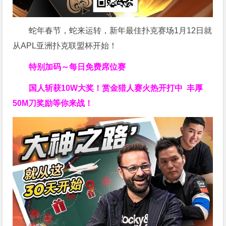
蛇年春节，蛇来运转，新年最佳扑克赛场1月12日就
从APL亚洲扑克联盟杯开始！
特别加码～每日免费席位赛
国人斩获
10W
大奖！
赏金猎人赛火热开打中 丰厚
50M刀奖励等你来战！