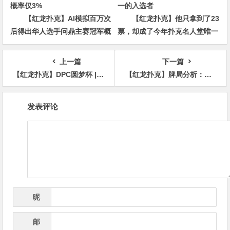
【红龙扑克】AI模拟百万次
【红龙扑克】他只拿到了23
后得出华人选手问鼎主赛冠军概
票，却成了今年扑克名人堂唯一
率仅3%
的入选者
上一篇
下一篇
【红龙扑克】DPC圆梦杯 | 首届DPC圆满落幕，北京选手周小波天命所归，逆流而上圆梦福州
【红龙扑克】牌局分析：Bluff应该再大点
文
发表评论
章
导
航
昵
*
称
邮