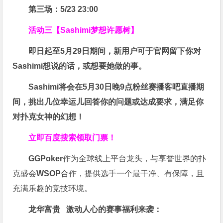
第三场：5/23 23:00
活动三【Sashimi梦想许愿树】
即日起至5月29日期间，新用户可于官网留下你对
Sashimi想说的话，或想要她做的事。
Sashimi将会在
5月30日晚9点粉丝赛
播客吧
直播期
间，挑出几位幸运儿回答你的问题或达成要求，
满足你
对扑克女神的幻想
！
立即百度搜索领取门票！
GGPoker
作为全球线上平台龙头，与享誉世界的扑
克盛会
WSOP
合作，提供选手一个最干净、有保障，且
充满乐趣的竞技环境。
龙华富贵 激动人心的赛事福利来袭：