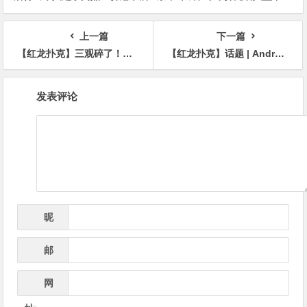
率仅3%
的入选者
上一篇
下一篇
【红龙扑克】三观碎了！偷鸡和英雄跟注所需的成功率居然这么低！
【红龙扑克】话题 | Andrew Moreno有一个关于WSOP的廉价技巧，您可以在家尝试
文
发表评论
章
导
航
昵
*
称
邮
*
箱
网