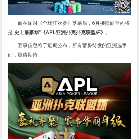
而在届时《全球狂欢赛》落幕后，6月接踵而至的将
是“
史上最豪华
”
《APL亚洲扑克扑克联盟杯》
。
赛事信息将于近期公布，所有蓄势待发的亚洲选手
们，敬请期待。