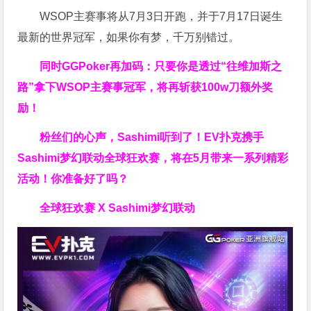
WSOP主赛事将从7月3日开跑，并于7月17日诞生
最新的世界冠军，如果你有梦，千万别错过。
同时GGPoker再加码：只要你是透过“往维加斯之
路”拿下WSOP主赛事冠军，将再斩获
100w刀
额外奖
励！
粉丝们的心声，Sashimi听到了！EV扑克携手
Sashimi梦幻联动全球狂欢赛，将在5月带来一系列精彩
活动！你准备好了吗？
全球狂欢赛 X Sashimi梦幻联动