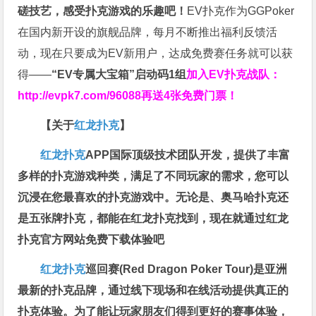
磋技艺，感受扑克游戏的乐趣吧！
EV扑克作为GGPoker
在国内新开设的旗舰品牌，每月不断推出福利反馈活
动，现在只要成为EV新用户，达成免费赛任务就可以获
得——
“EV专属大宝箱”启动码1组
加入EV扑克战队：
http://evpk7.com/96088
再送4张免费门票！
【关于
红龙扑克
】
红龙扑克
APP国际顶级技术团队开发，提供了丰富
多样的扑克游戏种类，满足了不同玩家的需求，您可以
沉浸在您最喜欢的扑克游戏中。无论是、奥马哈扑克还
是五张牌扑克，都能在红龙扑克找到，现在就通过红龙
扑克官方网站免费下载体验吧
红龙扑克
巡回赛​(Red Dragon Poker Tour)是亚洲
最新的扑克品牌，通过线下现场和在线活动提供真正的
扑克体验。为了能让玩家朋友们得到更好的赛事体验，